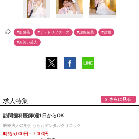
#加藤茶
#ザ・ドリフターズ
#加藤綾菜
#結婚
#お笑い芸人
さらに見る
求人特集
訪問歯科医師/週1日からOK
医療法人健笑会 うらたデンタルクリニック
時給5,000円～7,000円