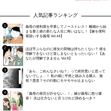
人気記事ランキング
義母の便利屋を卒業してノーストレス！ 離婚から始
まる妻と娘の新たな人生に悔いはなし！【嫁を便利
屋扱いする義母 Vol.44】
ほぼ手ぶらなのに彼女の荷物は持ちたくない？ 彼を
理解できないけど楽しまないともったいない！【あ
なたが理解できません Vol.8】
「あら、ごめんなさいね？」って絶対悪いと思って
ないでしょ…！ 私の畑に平然と踏み入る隣人…無
視？悪意？その行動にモヤモヤが止まらない
「義母の発言が許せない…！」嫁が義母に怒り爆
発！ 夫は仕方ないと言うけれど諦めるべき？