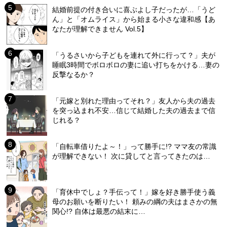
結婚前提の付き合いに喜ぶよし子だったが…「うど
ん」と「オムライス」から始まる小さな違和感【あ
なたが理解できません Vol.5】
「うるさいから子どもを連れて外に行って？」夫が
睡眠3時間でボロボロの妻に追い打ちをかける…妻の
反撃なるか？
「元嫁と別れた理由ってそれ？」友人から夫の過去
を突っ込まれ不安…信じて結婚した夫の過去まで信
じれる？
「自転車借りたよ～！」って勝手に!? ママ友の常識
が理解できない！ 次に貸してと言ってきたのは…
「育休中でしょ？手伝って！」嫁を好き勝手使う義
母のお願いを断りたい！ 頼みの綱の夫はまさかの無
関心!? 自体は最悪の結末に…