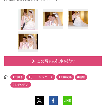
この写真の記事を読む
#加藤茶
#ザ・ドリフターズ
#加藤綾菜
#結婚
#お笑い芸人