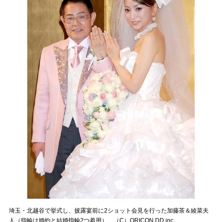
埼玉・北越谷で挙式し、披露宴前に2ショット会見を行った加藤茶＆綾菜夫
人（指輪は婚約と結婚指輪2つ着用） （C）ORICON DD inc.