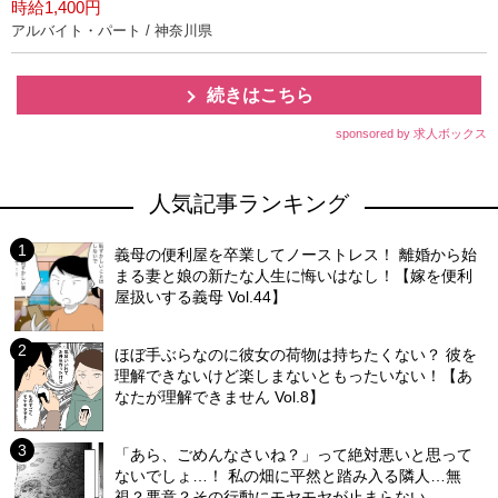
時給1,400円
アルバイト・パート / 神奈川県
続きはこちら
sponsored by 求人ボックス
人気記事ランキング
義母の便利屋を卒業してノーストレス！ 離婚から始
まる妻と娘の新たな人生に悔いはなし！【嫁を便利
屋扱いする義母 Vol.44】
ほぼ手ぶらなのに彼女の荷物は持ちたくない？ 彼を
理解できないけど楽しまないともったいない！【あ
なたが理解できません Vol.8】
「あら、ごめんなさいね？」って絶対悪いと思って
ないでしょ…！ 私の畑に平然と踏み入る隣人…無
視？悪意？その行動にモヤモヤが止まらない