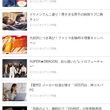
オリコンタイアップ特集
イケメンてんこ盛り！尊すぎる男子の純情ラブに胸
キュン
オリコンタイアップ特集
大好評につき再び！ファミマ名物45％増量キャンペ
ーン
オリコンタイアップ特集
SUPER★DRAGON、自ら描いた”レトロフューチャ
ー”
オリコンタイアップ特集
【驚愕】メーカー社員が推す「10万円台」神コスパ
PC
オリコンタイアップ特集
「別班のよう」腕時計で『VIVANT』の世界観再現