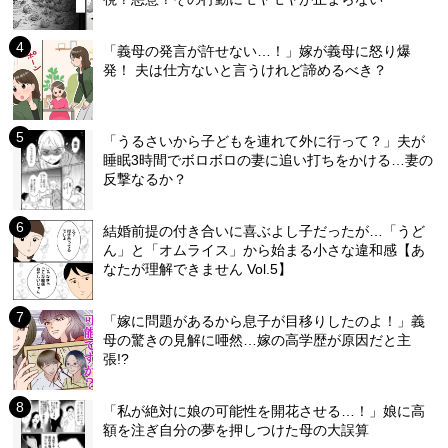
「義母の発言が許せない…！」嫁が義母に怒り爆
発！ 夫は仕方ないと言うけれど諦めるべき？
「うるさいから子どもを連れて外に行って？」夫が
睡眠3時間でボロボロの妻に追い打ちをかける…妻の
反撃なるか？
結婚前提の付き合いに喜ぶよし子だったが…「うど
ん」と「オムライス」から始まる小さな違和感【あ
なたが理解できません Vol.5】
「嫁に問題があるから息子が目移りしたのよ！」義
母の驚きの見解に唖然…嫁の高学歴が原因だと主
張!?
「私が絶対に娘の可能性を開花させる…！」娘に高
額を注ぎ自分の夢を押しつけた母の大誤算