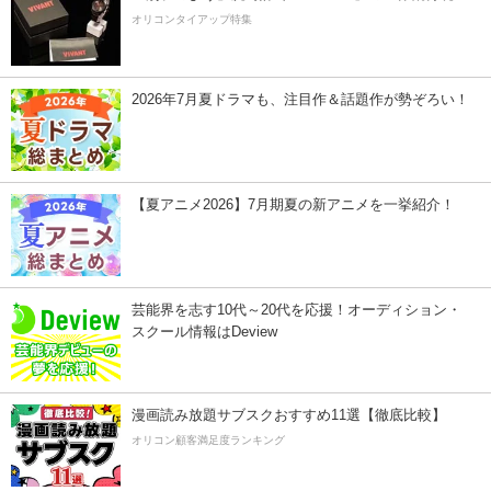
オリコンタイアップ特集
2026年7月夏ドラマも、注目作＆話題作が勢ぞろい！
【夏アニメ2026】7月期夏の新アニメを一挙紹介！
芸能界を志す10代～20代を応援！オーディション・
スクール情報はDeview
漫画読み放題サブスクおすすめ11選【徹底比較】
オリコン顧客満足度ランキング