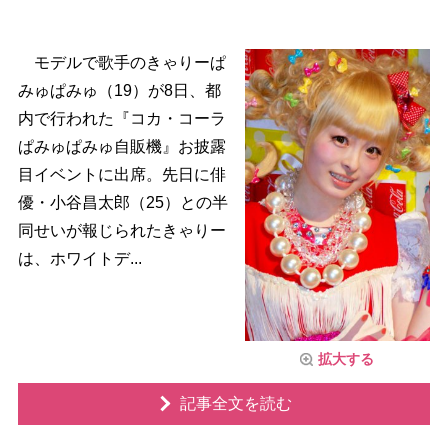
モデルで歌手のきゃりーぱ
みゅぱみゅ（19）が8日、都
内で行われた『コカ・コーラ
ぱみゅぱみゅ自販機』お披露
目イベントに出席。先日に俳
優・小谷昌太郎（25）との半
同せいが報じられたきゃりー
は、ホワイトデ...
拡大する
記事全文を読む