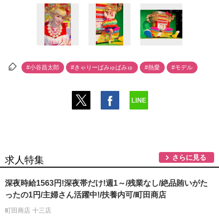
#小谷昌太郎
#きゃりーぱみゅぱみゅ
#熱愛
#モデル
さらに見る
求人特集
深夜時給1563円!深夜帯だけ!週1～/残業なし/絶品賄いがた
ったの1円/主婦さん活躍中!/扶養内可/町田商店
町田商店 十三店