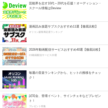
芸能界を志す10代～20代を応援！オーディション・
スクール情報はDeview
漫画読み放題サブスクおすすめ11選【徹底比較】
オリコン顧客満足度ランキング
2026年動画配信サービスおすすめ40選【徹底比較】
CS動画配信サービス20選
毎週の音楽ランキングから、ヒットの推移をチェッ
ク！
試写会、登壇イベント、サインチェキなどプレゼン
ト！
プレゼント特集