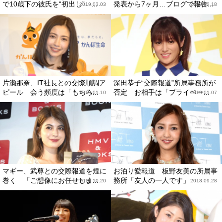
で10歳下の彼氏を“初出し” ...
発表から7ヶ月…ブログで報告...
2019.03.03
2019.02.18
片瀬那奈、IT社長との交際順調ア
深田恭子“交際報道”所属事務所が
ピール 会う頻度は「もちろ...
否定 お相手は「プライベー...
2019.01.10
2019.01.07
マギー、武尊との交際報道を煙に
お泊り愛報道 板野友美の所属事
巻く 「ご想像にお任せしま...
務所「友人の一人です」
2018.10.20
2018.09.28