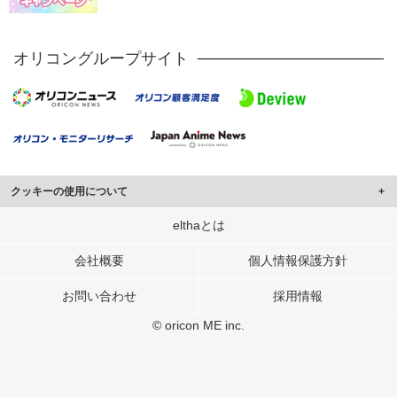
オリコングループサイト
クッキーの使用について
このサイトでは Cookie を使用して、ユーザーに合わせたコンテンツや広告の
elthaとは
表示、ソーシャル メディア機能の提供、広告の表示回数やクリック数の測定を
行っています。
会社概要
個人情報保護方針
また、ユーザーによるサイトの利用状況についても情報を収集し、ソーシャル
お問い合わせ
採用情報
メディアや広告配信、データ解析の各パートナーに提供しています。
各パートナーは、この情報とユーザーが各パートナーに提供した他の情報や、
© oricon ME inc.
ユーザーが各パートナーのサービスを使用したときに収集した他の情報を組み
合わせて使用することがあります。