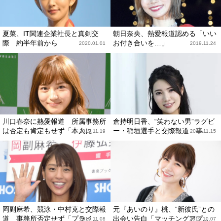
夏菜、IT関連企業社長と真剣交
朝日奈央、熱愛報道認める「いい
際 約半年前から
お付き合いを…」
2020.01.01
2019.11.24
川口春奈に熱愛報道 所属事務所
倉持明日香、“笑わない男”ラグビ
は否定も肯定もせず「本人に...
ー・稲垣選手と交際報道 事...
2019.11.19
2019.11.15
岡副麻希、競泳・中村克と交際報
元『あいのり』桃、“新彼氏”との
道 事務所否定せず「プライ...
出会い告白「マッチングアプ...
2019.11.08
2019.10.07