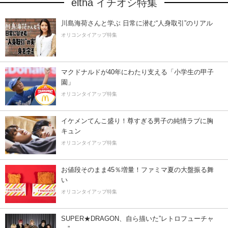
eltha イチオシ特集
川島海荷さんと学ぶ 日常に潜む“人身取引”のリアル
オリコンタイアップ特集
マクドナルドが40年にわたり支える「小学生の甲子
園」
オリコンタイアップ特集
イケメンてんこ盛り！尊すぎる男子の純情ラブに胸
キュン
オリコンタイアップ特集
お値段そのまま45％増量！ファミマ夏の大盤振る舞
い
オリコンタイアップ特集
SUPER★DRAGON、自ら描いた”レトロフューチャ