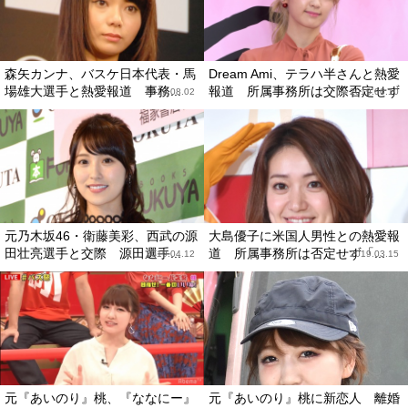
森矢カンナ、バスケ日本代表・馬
Dream Ami、テラハ半さんと熱愛
場雄大選手と熱愛報道 事務...
報道 所属事務所は交際否定せず
2019.08.02
2019.06.10
元乃木坂46・衛藤美彩、西武の源
大島優子に米国人男性との熱愛報
田壮亮選手と交際 源田選手...
道 所属事務所は否定せず「...
2019.04.12
2019.03.15
元『あいのり』桃、『ななにー』
元『あいのり』桃に新恋人 離婚