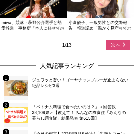
miwa、競泳・萩野公介選手と熱
小倉優子、一般男性との交際報
愛報道 事務所「本人に任せて...
告 報道認め「温かく見守って...
2018.09.09
2018.08.27
1/13
次へ
人気記事ランキング
ジュワッと旨い！ゴーヤチャンプルーが止まらない
絶品レシピ3選
「ベトナム料理で食べたいのは？」＜回答数
38,109票＞【教えて！ みんなの衣食住「みんなの
暮らし調査隊」結果発表 第615回】
【今日の献立】2026年8月8日(土)「牛肉とコーン