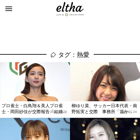
タグ：熱愛
プロ雀士・白鳥翔＆美人プロ雀
柳ゆり菜、サッカー日本代表・南
士・岡田紗佳が交際報告「結婚...
野拓実と交際 事務所「温か...
2020.04.28
2020.01.24