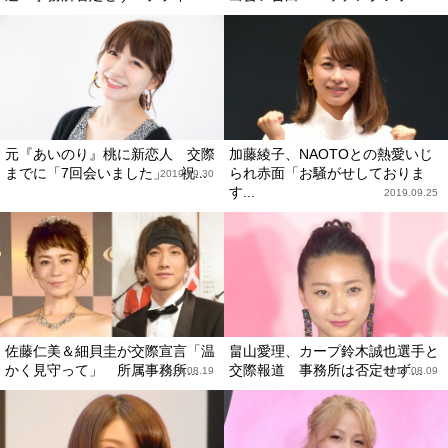
元『あいのり』桃に新恋人 交際
加藤綾子、NAOTOとの熱愛いじ
までに「7回会いました」 祝...
られ赤面「お騒がせしておりま
2019.09.30
す...
2019.09.25
佐藤仁美＆細貝圭が交際宣言「温
畠山愛理、カープ鈴木誠也選手と
かく見守って」 所属事務所...
交際報道 事務所は否定せず...
2019.08.19
2019.08.09