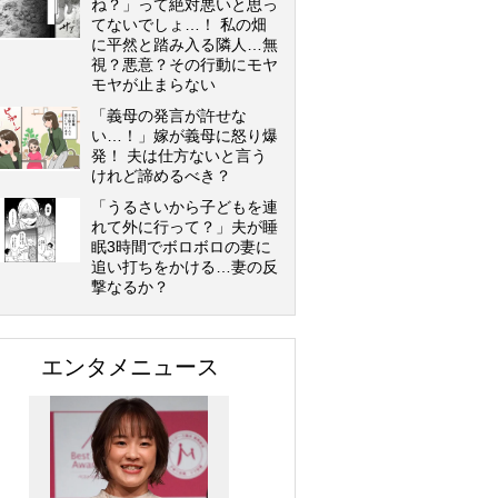
ね？」って絶対悪いと思っ
てないでしょ…！ 私の畑
に平然と踏み入る隣人…無
視？悪意？その行動にモヤ
モヤが止まらない
「義母の発言が許せな
い…！」嫁が義母に怒り爆
発！ 夫は仕方ないと言う
けれど諦めるべき？
「うるさいから子どもを連
れて外に行って？」夫が睡
眠3時間でボロボロの妻に
追い打ちをかける…妻の反
撃なるか？
エンタメニュース