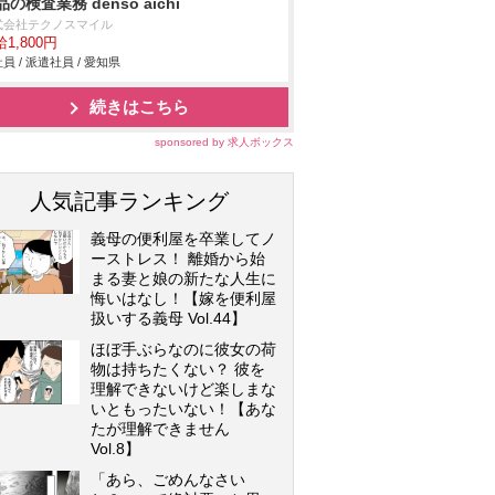
品の検査業務 denso aichi
式会社テクノスマイル
1,800円
員 / 派遣社員 / 愛知県
続きはこちら
sponsored by 求人ボックス
人気記事ランキング
義母の便利屋を卒業してノ
ーストレス！ 離婚から始
まる妻と娘の新たな人生に
悔いはなし！【嫁を便利屋
扱いする義母 Vol.44】
ほぼ手ぶらなのに彼女の荷
物は持ちたくない？ 彼を
理解できないけど楽しまな
いともったいない！【あな
たが理解できません
Vol.8】
「あら、ごめんなさい