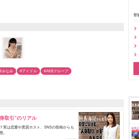
登
岸みなみ
#アイドル
#AKBグループ
身取引”のリアル
？実は恋愛や悪質ホスト、SNSの投稿からも
態。