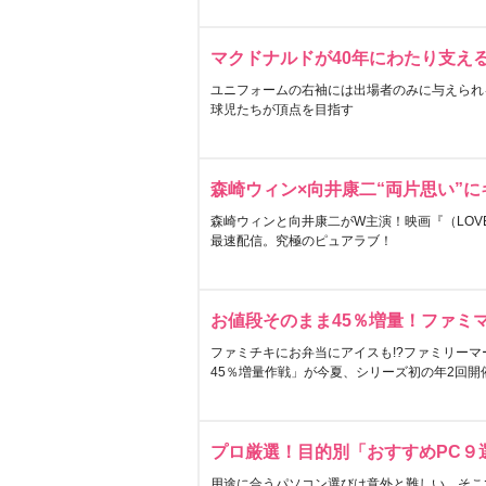
マクドナルドが40年にわたり支え
ユニフォームの右袖には出場者のみに与えられ
球児たちが頂点を目指す
森崎ウィン×向井康二“両片思い”
森崎ウィンと向井康二がW主演！映画『（LOVE S
最速配信。究極のピュアラブ！
お値段そのまま45％増量！ファミ
ファミチキにお弁当にアイスも!?ファミリーマ
45％増量作戦」が今夏、シリーズ初の年2回開
プロ厳選！目的別「おすすめPC９
用途に合うパソコン選びは意外と難しい。そこ