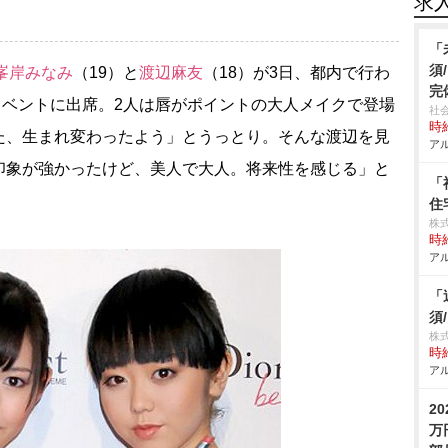
求
「
須
峯岸みなみ
（19）と
渡辺麻友
（18）が3日、都内で行わ
完
nic”』披露イベントに出席。2人は唇がポイントの大人メイクで登場
社
時給
た、生まれ変わったよう」とうっとり。そんな渡辺を見
アル
印象が強かったけど、美人で大人。将来性を感じる」と
「
住
株
時給
アル
「
須
株
時給
アル
2
万