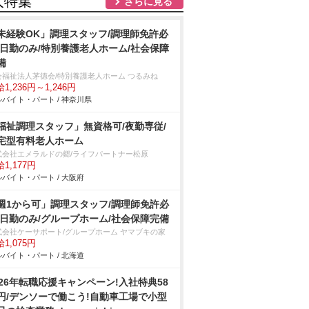
人特集
さらに見る
未経験OK」調理スタッフ/調理師免許必
/日勤のみ/特別養護老人ホーム/社会保障
備
会福祉法人茅徳会/特別養護老人ホーム つるみね
1,236円～1,246円
バイト・パート / 神奈川県
福祉調理スタッフ」無資格可/夜勤専従/
宅型有料老人ホーム
式会社エメラルドの郷/ライフパートナー松原
1,177円
バイト・パート / 大阪府
週1から可」調理スタッフ/調理師免許必
/日勤のみ/グループホーム/社会保障完備
式会社ケーサポート/グループホーム ヤマブキの家
1,075円
バイト・パート / 北海道
026年転職応援キャンペーン!入社特典58
円/デンソーで働こう!自動車工場で小型