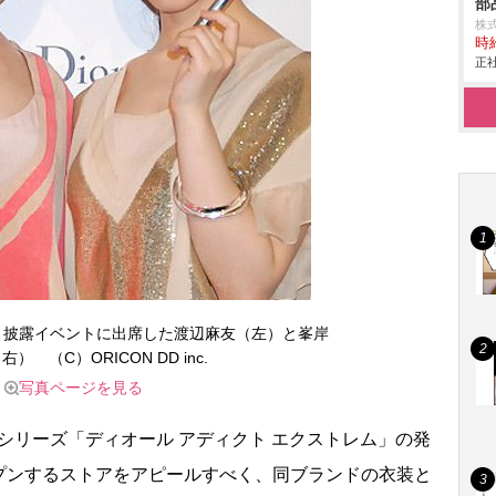
部
株
時給
正社
 Iconic”』披露イベントに出席した渡辺麻友（左）と峯岸
） （C）ORICON DD inc.
写真ページを見る
」の新シリーズ「ディオール アディクト エクストレム」の発
プンするストアをアピールすべく、同ブランドの衣装と