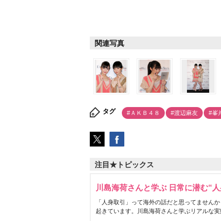
関連写真
タグ
#ＡＫＢ４８
#渡辺麻友
#峯
注目★トピックス
川島海荷さんと学ぶ 日常に潜む“人
「人身取引」って海外の話だと思ってませんか
起きています。川島海荷さんと学ぶリアルな実