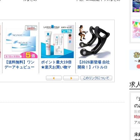
求
「
の
医
時給
アル
未