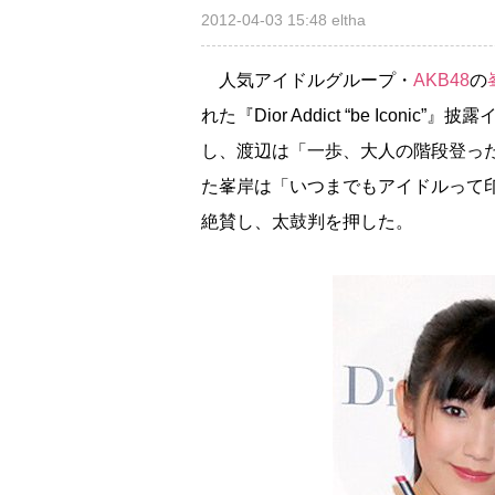
2012-04-03 15:48
eltha
人気アイドルグループ・
AKB48
の
れた『Dior Addict “be Ico
し、渡辺は「一歩、大人の階段登っ
た峯岸は「いつまでもアイドルって
絶賛し、太鼓判を押した。