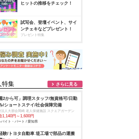
ヒットの推移をチェック！
試写会、登壇イベント、サイ
ンチェキなどプレゼント！
プレゼント特集
人特集
さらに見る
週2から可」調理スタッフ/無資格可/日勤
み/ショートステイ/社会保障完備
療法人大朋会岡崎 老人保健施設 スクエアガーデン
1,140円～1,600円
バイト・パート / 愛知県
経験/トヨタ自動車 堤工場で部品の運搬