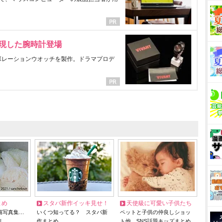
表現した腕時計登場
ラボレーションウオッチを製作。ドラマプロデ
とめ
スタバ新作イッキ見せ！
天使級に可愛い子供たち
猫写真集…
いくつ知ってる？ スタバ新
ペットと子供の仲良しショッ
リ
作まとめ
ト他、SNS話題キッズまとめ