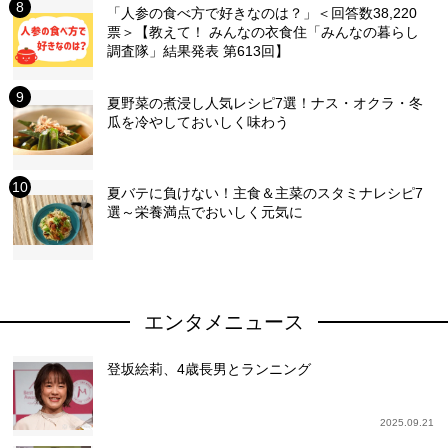
「人参の食べ方で好きなのは？」＜回答数38,220
票＞【教えて！ みんなの衣食住「みんなの暮らし
調査隊」結果発表 第613回】
夏野菜の煮浸し人気レシピ7選！ナス・オクラ・冬
瓜を冷やしておいしく味わう
夏バテに負けない！主食＆主菜のスタミナレシピ7
選～栄養満点でおいしく元気に
エンタメニュース
登坂絵莉、4歳長男とランニング
2025.09.21