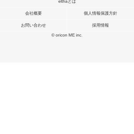
このサイトでは Cookie を使用して、ユーザーに合わせたコンテンツや広告の
elthaとは
表示、ソーシャル メディア機能の提供、広告の表示回数やクリック数の測定を
行っています。
会社概要
個人情報保護方針
また、ユーザーによるサイトの利用状況についても情報を収集し、ソーシャル
お問い合わせ
採用情報
メディアや広告配信、データ解析の各パートナーに提供しています。
各パートナーは、この情報とユーザーが各パートナーに提供した他の情報や、
© oricon ME inc.
ユーザーが各パートナーのサービスを使用したときに収集した他の情報を組み
合わせて使用することがあります。