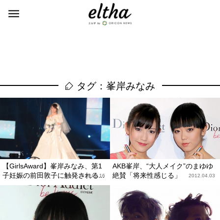
タグ：峯岸みなみ
【GirlsAward】峯岸みなみ、第1
AKB峯岸、“大人メイク”のまゆゆ
子妊娠の前田敦子に触発される...
絶賛「将来性感じる」
2018.09.16
2012.04.03