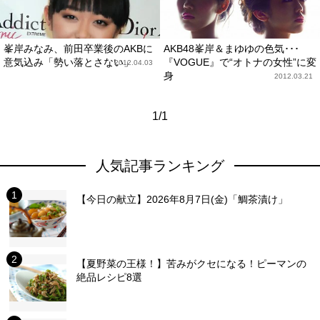
峯岸みなみ、前田卒業後のAKBに
AKB48峯岸＆まゆゆの色気･･･
意気込み「勢い落とさない」
『VOGUE』で“オトナの女性”に変
2012.04.03
身
2012.03.21
1/1
人気記事ランキング
【今日の献立】2026年8月7日(金)「鯛茶漬け」
【夏野菜の王様！】苦みがクセになる！ピーマンの
絶品レシピ8選