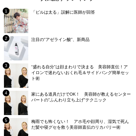
「ピルは太る」誤解に医師が回答
注目の“アゼライン酸”、新商品
“盛れる自分”は顔まわりで決まる 美容師直伝！ア
イロンで迷わないおくれ毛＆サイドバング簡単セッ
ト術
家にある道具だけでOK！ 美容師が教えるセンター
パートの”ふんわり立ち上げ”テクニック
梅雨でも怖くない！ アホ毛や顔周り、湿気で死ん
だ髪や寝グセを救う美容師直伝のリカバリー術