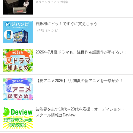
オリコンタイアップ特集
自販機にピッ！ですぐに買えちゃう
（PR）ジハンピ
2026年7月夏ドラマも、注目作＆話題作が勢ぞろい！
【夏アニメ2026】7月期夏の新アニメを一挙紹介！
芸能界を志す10代～20代を応援！オーディション・
スクール情報はDeview