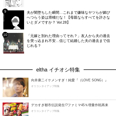
夫が闇堕ちした瞬間…これまで嫌味なヤツらが媚び
へつらう姿は滑稽だな！【母親ならすべてを許さな
いとダメですか？ Vol.28】
「元嫁と別れた理由ってそれ？」友人から夫の過去
を突っ込まれ不安…信じて結婚した夫の過去まで信
じれる？
eltha イチオシ特集
向井康二イケメンすぎ！純愛『（LOVE SONG）』
オリコンタイアップ特集
デカすぎ都市伝説発生!?ファミマ45％増量作戦再来
オリコンタイアップ特集