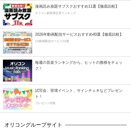
漫画読み放題サブスクおすすめ11選【徹底比較】
オリコン顧客満足度ランキング
2026年動画配信サービスおすすめ40選【徹底比較】
CS動画配信サービス20選
毎週の音楽ランキングから、ヒットの推移をチェッ
ク！
試写会、登壇イベント、サインチェキなどプレゼン
ト！
プレゼント特集
オリコングループサイト