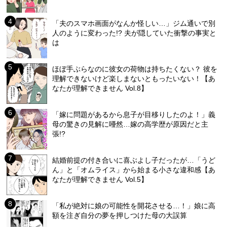
「夫のスマホ画面がなんか怪しい…」ジム通いで別
人のように変わった!? 夫が隠していた衝撃の事実と
は
ほぼ手ぶらなのに彼女の荷物は持ちたくない？ 彼を
理解できないけど楽しまないともったいない！【あ
なたが理解できません Vol.8】
「嫁に問題があるから息子が目移りしたのよ！」義
母の驚きの見解に唖然…嫁の高学歴が原因だと主
張!?
結婚前提の付き合いに喜ぶよし子だったが…「うど
ん」と「オムライス」から始まる小さな違和感【あ
なたが理解できません Vol.5】
「私が絶対に娘の可能性を開花させる…！」娘に高
額を注ぎ自分の夢を押しつけた母の大誤算