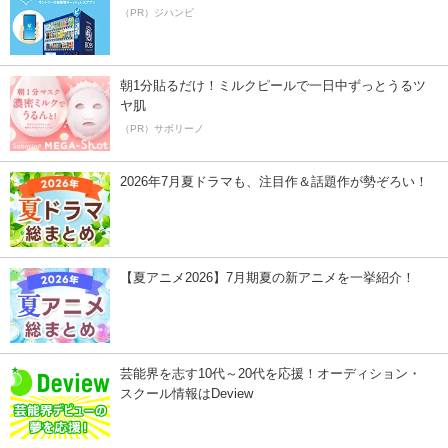
（PR）ジハンピ
朝1分貼るだけ！ミルクピールで一日中ずっとうるツ
ヤ肌
（PR）サボリーノ
2026年7月夏ドラマも、注目作＆話題作が勢ぞろい！
【夏アニメ2026】7月期夏の新アニメを一挙紹介！
芸能界を志す10代～20代を応援！オーディション・
スクール情報はDeview