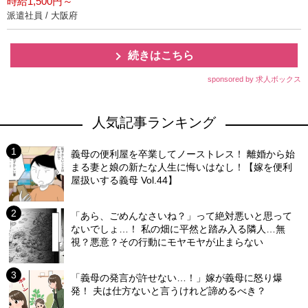
時給1,500円～
派遣社員 / 大阪府
続きはこちら
sponsored by 求人ボックス
人気記事ランキング
義母の便利屋を卒業してノーストレス！ 離婚から始
まる妻と娘の新たな人生に悔いはなし！【嫁を便利
屋扱いする義母 Vol.44】
「あら、ごめんなさいね？」って絶対悪いと思って
ないでしょ…！ 私の畑に平然と踏み入る隣人…無
視？悪意？その行動にモヤモヤが止まらない
「義母の発言が許せない…！」嫁が義母に怒り爆
発！ 夫は仕方ないと言うけれど諦めるべき？