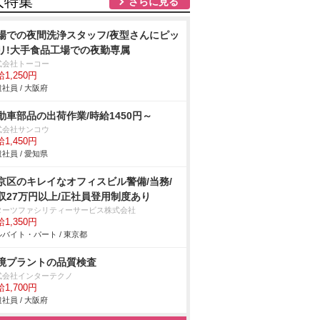
人特集
さらに見る
場での夜間洗浄スタッフ/夜型さんにピッ
リ!大手食品工場での夜勤専属
式会社トーコー
1,250円
社員 / 大阪府
動車部品の出荷作業/時給1450円～
式会社サンコウ
1,450円
社員 / 愛知県
京区のキレイなオフィスビル警備/当務/
収27万円以上/正社員登用制度あり
ターツファシリティーサービス株式会社
1,350円
バイト・パート / 東京都
境プラントの品質検査
式会社インターテクノ
1,700円
社員 / 大阪府