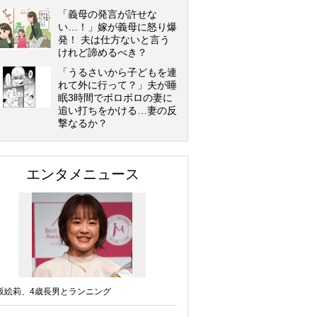
「義母の発言が許せな
い…！」嫁が義母に怒り爆
発！ 夫は仕方ないと言う
けれど諦めるべき？
「うるさいから子どもを連
れて外に行って？」夫が睡
眠3時間でボロボロの妻に
追い打ちをかける…妻の反
撃なるか？
エンタメニュース
坂絵莉、4歳長男とランニング