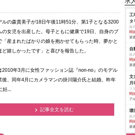
求
工
タ
ルの森貴美子が18日午後11時51分、第1子となる3200
株
ムの女児を出産した。母子ともに健康で19日、自身のブ
時給
派遣
で「産まれたばかりの娘を抱かせてもらった時、夢かと
自
ほど嬉しかったです」と喜びを報告した。
株
時給
派遣
2010年3月に女性ファッション誌『non-no』のモデル
文
業後、同年4月にカメラマンの掛川陽介氏と結婚。昨年
月
妊...
ス
時給
アル
記事全文を読む
環
株
時給
派遣