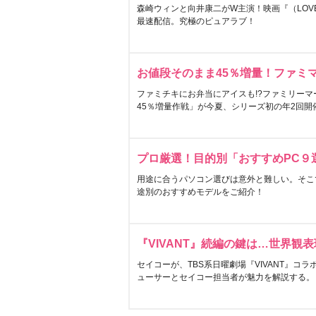
森崎ウィンと向井康二がW主演！映画『（LOVE S
最速配信。究極のピュアラブ！
お値段そのまま45％増量！ファミ
ファミチキにお弁当にアイスも!?ファミリーマ
45％増量作戦」が今夏、シリーズ初の年2回開
プロ厳選！目的別「おすすめPC９
用途に合うパソコン選びは意外と難しい。そこ
途別のおすすめモデルをご紹介！
『VIVANT』続編の鍵は…世界観
セイコーが、TBS系日曜劇場『VIVANT』コ
ューサーとセイコー担当者が魅力を解説する。