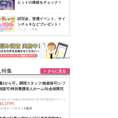
ヒットの推移をチェック！
試写会、登壇イベント、サイ
ンチェキなどプレゼント！
プレゼント特集
人特集
さらに見る
週2から可」調理スタッフ/無資格可/シフ
相談可/特別養護老人ホーム/社会保障完
会福祉法人松輪会/高槻黄金の里 特別養護老人ホーム
1,177円
バイト・パート / 大阪府