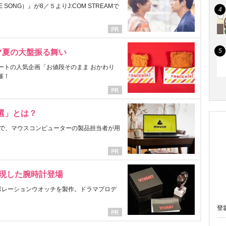
ONG）』が8／５よりJ:COM STREAMで
マ夏の大盤振る舞い
ートの人気企画「お値段そのまま おかわり
催！
選」とは？
で、マウスコンピューターの製品担当者が用
表現した腕時計登場
ラボレーションウオッチを製作。ドラマプロデ
登