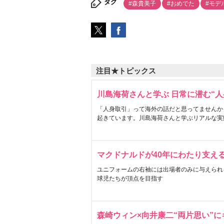
タグ
#森貴美子
#おめでた
#モデ
注目★トピックス
川島海荷さんと学ぶ 日常に潜む“人
「人身取引」って海外の話だと思ってませんか
起きています。川島海荷さんと学ぶリアルな実
マクドナルドが40年にわたり支え
ユニフォームの右袖には出場者のみに与えられ
球児たちが頂点を目指す
森崎ウィン×向井康二“両片思い”