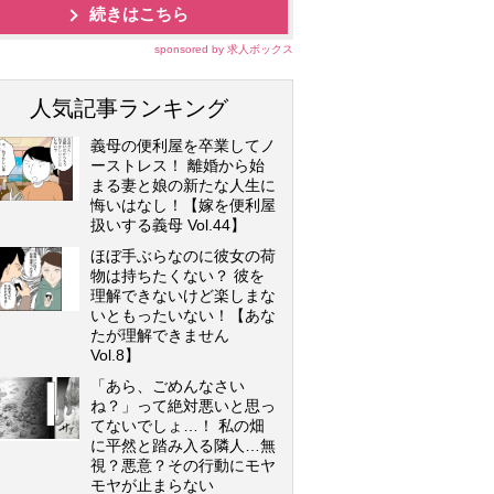
続きはこちら
sponsored by 求人ボックス
人気記事ランキング
義母の便利屋を卒業してノ
ーストレス！ 離婚から始
まる妻と娘の新たな人生に
悔いはなし！【嫁を便利屋
扱いする義母 Vol.44】
ほぼ手ぶらなのに彼女の荷
物は持ちたくない？ 彼を
理解できないけど楽しまな
いともったいない！【あな
たが理解できません
Vol.8】
「あら、ごめんなさい
ね？」って絶対悪いと思っ
てないでしょ…！ 私の畑
に平然と踏み入る隣人…無
視？悪意？その行動にモヤ
モヤが止まらない