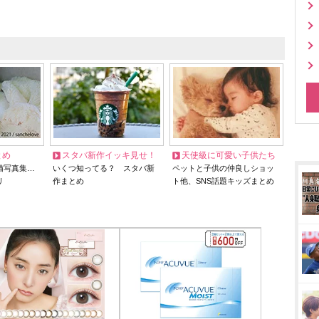
とめ
スタバ新作イッキ見せ！
天使級に可愛い子供たち
猫写真集…
いくつ知ってる？ スタバ新
ペットと子供の仲良しショッ
リ
作まとめ
ト他、SNS話題キッズまとめ