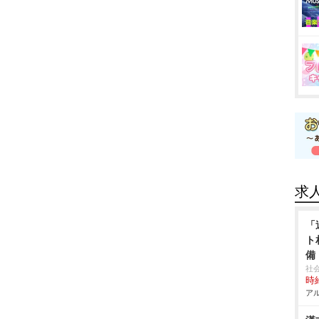
求
「
ト
備
社
時給
アル