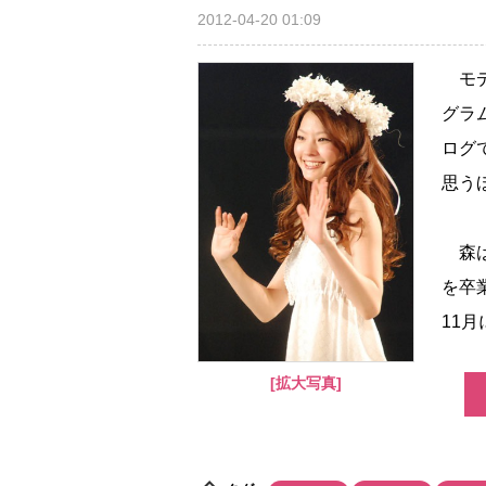
2012-04-20 01:09
モデ
グラ
ログ
思う
森は
を卒
11月に
[拡大写真]