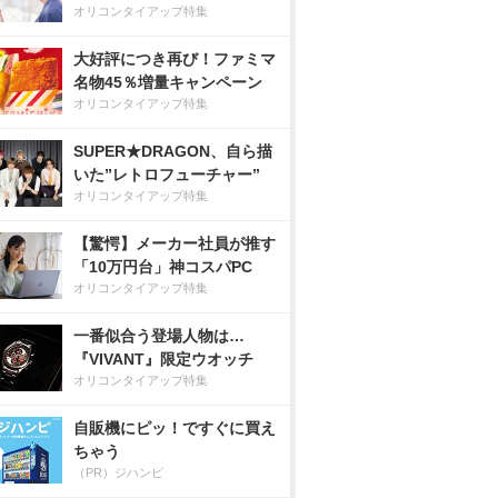
オリコンタイアップ特集
大好評につき再び！ファミマ
名物45％増量キャンペーン
オリコンタイアップ特集
SUPER★DRAGON、自ら描
いた”レトロフューチャー”
オリコンタイアップ特集
【驚愕】メーカー社員が推す
「10万円台」神コスパPC
オリコンタイアップ特集
一番似合う登場人物は…
『VIVANT』限定ウオッチ
オリコンタイアップ特集
自販機にピッ！ですぐに買え
ちゃう
（PR）ジハンピ