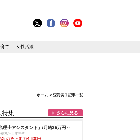
子育て
女性活躍
>
ホーム
森貴美子記事一覧
人特集
さらに見る
税理士アシスタント」/月給35万円～
井徳税理士事務所
35万円～61万4,800円