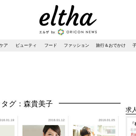
ケア
ビューティ
フード
ファッション
旅行＆おでかけ
ンケア
ダイエット・ボディケア
ヘアスタイル・ヘアアレンジ
タグ：森貴美子
求
016.01.19
2016.01.12
2016.01.05
「
石
月給