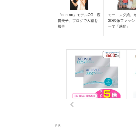
『non-no』モデルOG・森
モーニング娘。
貴美子、ブログで入籍を
3D映像ファッシ
報告
ーで「感動」
P R