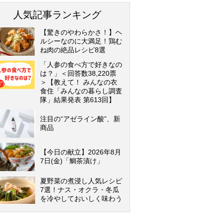
人気記事ランキング
【驚きのやわらかさ！】ヘ
ルシーなのに大満足！鶏む
ね肉の絶品レシピ8選
「人参の食べ方で好きなの
は？」＜回答数38,220票
＞【教えて！ みんなの衣
食住「みんなの暮らし調査
隊」結果発表 第613回】
注目の“アゼライン酸”、新
商品
【今日の献立】2026年8月
7日(金)「鯛茶漬け」
夏野菜の煮浸し人気レシピ
7選！ナス・オクラ・冬瓜
を冷やしておいしく味わう