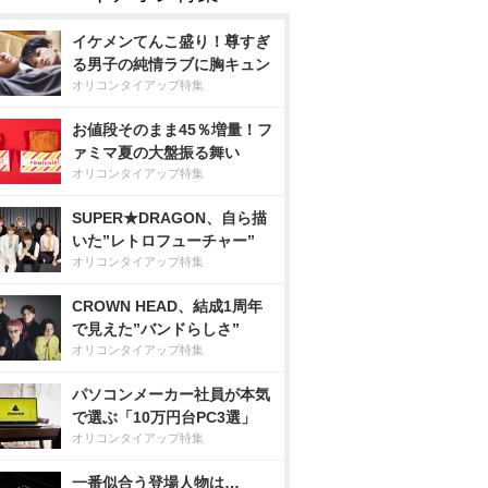
イケメンてんこ盛り！尊すぎ
る男子の純情ラブに胸キュン
オリコンタイアップ特集
お値段そのまま45％増量！フ
ァミマ夏の大盤振る舞い
オリコンタイアップ特集
SUPER★DRAGON、自ら描
いた”レトロフューチャー”
オリコンタイアップ特集
CROWN HEAD、結成1周年
で見えた”バンドらしさ”
オリコンタイアップ特集
パソコンメーカー社員が本気
で選ぶ「10万円台PC3選」
オリコンタイアップ特集
一番似合う登場人物は…