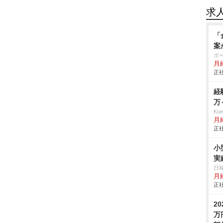
求
「
案
ボ
月給
正社
経
万
Ko
月
正社
小
実
日
月給
正社
2
万