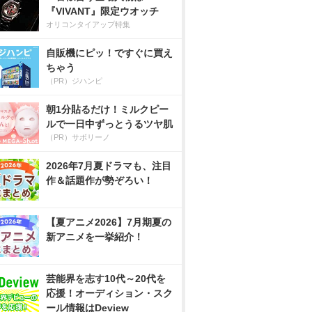
『VIVANT』限定ウオッチ
オリコンタイアップ特集
自販機にピッ！ですぐに買え
ちゃう
（PR）ジハンピ
朝1分貼るだけ！ミルクピー
ルで一日中ずっとうるツヤ肌
（PR）サボリーノ
2026年7月夏ドラマも、注目
作＆話題作が勢ぞろい！
【夏アニメ2026】7月期夏の
新アニメを一挙紹介！
芸能界を志す10代～20代を
応援！オーディション・スク
ール情報はDeview