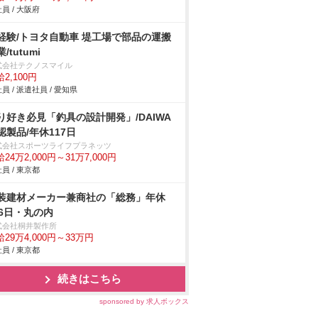
員 / 大阪府
経験/トヨタ自動車 堤工場で部品の運搬
/tutumi
式会社テクノスマイル
2,100円
員 / 派遣社員 / 愛知県
り好き必見「釣具の設計開発」/DAIWA
認製品/年休117日
式会社スポーツライフプラネッツ
24万2,000円～31万7,000円
員 / 東京都
装建材メーカー兼商社の「総務」年休
26日・丸の内
式会社桐井製作所
29万4,000円～33万円
員 / 東京都
続きはこちら
sponsored by 求人ボックス