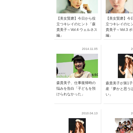
【美女賢磨】今日から役
【美女賢磨】今
立つキレイのヒント「森
立つキレイのヒ
貴美子～Vol.4 ウェルネス
貴美子～Vol.3 
編」
編」
2014.11.05
2
森貴美子、仕事復帰時の
森貴美子が第1
悩みを告白「子どもを預
産「夢かと思う
けられなかった」
い」
2010.04.13
2