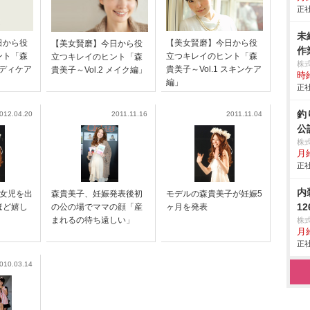
正社
未
日から役
【美女賢磨】今日から役
【美女賢磨】今日から役
作業
ント「森
立つキレイのヒント「森
立つキレイのヒント「森
株
ボディケア
貴美子～Vol.1 スキンケア
貴美子～Vol.2 メイク編」
時給
編」
正社
釣
012.04.20
2011.11.16
2011.11.04
公
株
月給
正社
内
子女児を出
森貴美子、妊娠発表後初
モデルの森貴美子が妊娠5
1
ほど嬉し
の公の場でママの顔「産
ヶ月を発表
まれるの待ち遠しい」
株
月給
正社
010.03.14