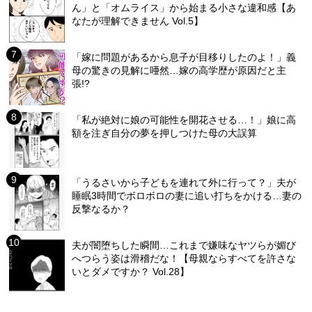
ん」と「オムライス」から始まる小さな違和感【あ
なたが理解できません Vol.5】
「嫁に問題があるから息子が目移りしたのよ！」義
母の驚きの見解に唖然…嫁の高学歴が原因だと主
張!?
「私が絶対に娘の可能性を開花させる…！」娘に高
額を注ぎ自分の夢を押しつけた母の大誤算
「うるさいから子どもを連れて外に行って？」夫が
睡眠3時間でボロボロの妻に追い打ちをかける…妻の
反撃なるか？
夫が闇堕ちした瞬間…これまで嫌味なヤツらが媚び
へつらう姿は滑稽だな！【母親ならすべてを許さな
いとダメですか？ Vol.28】