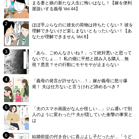
まる妻と娘の新たな人生に悔いはなし！【嫁を便利
屋扱いする義母 Vol.44】
ほぼ手ぶらなのに彼女の荷物は持ちたくない？ 彼を
理解できないけど楽しまないともったいない！【あ
なたが理解できません Vol.8】
「あら、ごめんなさいね？」って絶対悪いと思って
ないでしょ…！ 私の畑に平然と踏み入る隣人…無
視？悪意？その行動にモヤモヤが止まらない
「義母の発言が許せない…！」嫁が義母に怒り爆
発！ 夫は仕方ないと言うけれど諦めるべき？
「夫のスマホ画面がなんか怪しい…」ジム通いで別
人のように変わった!? 夫が隠していた衝撃の事実と
は
結婚前提の付き合いに喜ぶよし子だったが…「うど