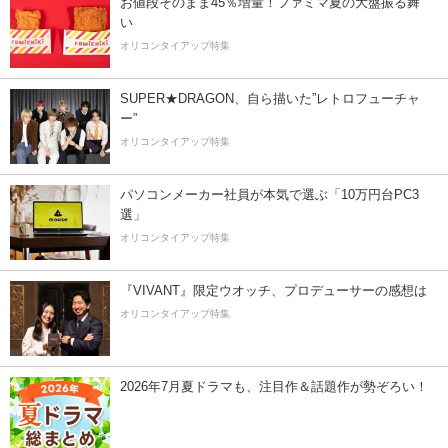
お値段そのまま45％増量！ファミマ夏の大盤振る舞
い
オリコンタイアップ特集
SUPER★DRAGON、自ら描いた”レトロフューチャ
ー”
オリコンタイアップ特集
パソコンメーカー社員が本気で選ぶ「10万円台PC3
選」
オリコンタイアップ特集
『VIVANT』限定ウオッチ、プロデューサーの感想は
オリコンタイアップ特集
2026年7月夏ドラマも、注目作＆話題作が勢ぞろい！