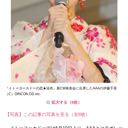
『イトーヨーカドーの恋★浴衣』新CM発表会に出席したAAAの伊藤千晃
（C）ORICON DD inc.
拡大する（8枚）
【写真】この記事の写真を見る（全8枚）