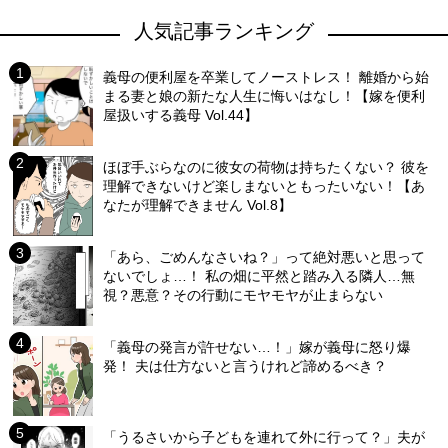
人気記事ランキング
義母の便利屋を卒業してノーストレス！ 離婚から始
まる妻と娘の新たな人生に悔いはなし！【嫁を便利
屋扱いする義母 Vol.44】
ほぼ手ぶらなのに彼女の荷物は持ちたくない？ 彼を
理解できないけど楽しまないともったいない！【あ
なたが理解できません Vol.8】
「あら、ごめんなさいね？」って絶対悪いと思って
ないでしょ…！ 私の畑に平然と踏み入る隣人…無
視？悪意？その行動にモヤモヤが止まらない
「義母の発言が許せない…！」嫁が義母に怒り爆
発！ 夫は仕方ないと言うけれど諦めるべき？
「うるさいから子どもを連れて外に行って？」夫が