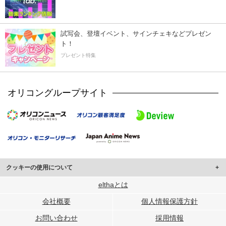
試写会、登壇イベント、サインチェキなどプレゼン
ト！
プレゼント特集
オリコングループサイト
クッキーの使用について
このサイトでは Cookie を使用して、ユーザーに合わせたコンテンツや広告の
elthaとは
表示、ソーシャル メディア機能の提供、広告の表示回数やクリック数の測定を
会社概要
個人情報保護方針
行っています。
また、ユーザーによるサイトの利用状況についても情報を収集し、ソーシャル
お問い合わせ
採用情報
メディアや広告配信、データ解析の各パートナーに提供しています。