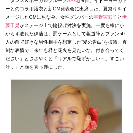
ダンス＆ボーカルグループ
AAA
が9日、イトーヨーカド
ーとのコラボ浴衣と新CM発表会に出席した。夏祭りをイ
メージしたCMにちなみ、女性メンバーの
宇野実彩子
と
伊
藤千晃
がステージ上で輪投げ対決を実施。一度も棒にか
からず敗れた伊藤は、罰ゲームとして報道陣とファン50
人の前で好きな男性相手を想定した“愛の告白”を披露。真
剣な表情で「来年も君と花火を見たいな。付き合ってく
ださい」とささやくと「リアルで恥ずかしい～。すごい
汗…」と顔を真っ赤にした。