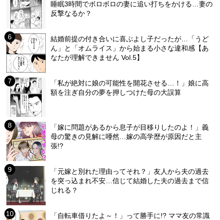
睡眠3時間でボロボロの妻に追い打ちをかける…妻の
反撃なるか？
結婚前提の付き合いに喜ぶよし子だったが…「うど
ん」と「オムライス」から始まる小さな違和感【あ
なたが理解できません Vol.5】
「私が絶対に娘の可能性を開花させる…！」娘に高
額を注ぎ自分の夢を押しつけた母の大誤算
「嫁に問題があるから息子が目移りしたのよ！」義
母の驚きの見解に唖然…嫁の高学歴が原因だと主
張!?
「元嫁と別れた理由ってそれ？」友人から夫の過去
を突っ込まれ不安…信じて結婚した夫の過去まで信
じれる？
「自転車借りたよ～！」って勝手に!? ママ友の常識