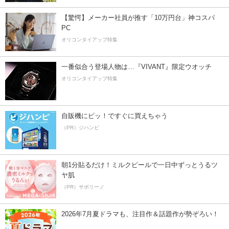
【驚愕】メーカー社員が推す「10万円台」神コスパ
PC
オリコンタイアップ特集
一番似合う登場人物は…『VIVANT』限定ウオッチ
オリコンタイアップ特集
自販機にピッ！ですぐに買えちゃう
（PR）ジハンピ
朝1分貼るだけ！ミルクピールで一日中ずっとうるツ
ヤ肌
（PR）サボリーノ
2026年7月夏ドラマも、注目作＆話題作が勢ぞろい！