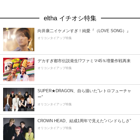
eltha イチオシ特集
向井康二イケメンすぎ！純愛『（LOVE SONG）』
オリコンタイアップ特集
デカすぎ都市伝説発生!?ファミマ45％増量作戦再来
オリコンタイアップ特集
SUPER★DRAGON、自ら描いた”レトロフューチャ
ー”
オリコンタイアップ特集
CROWN HEAD、結成1周年で見えた”バンドらしさ”
オリコンタイアップ特集