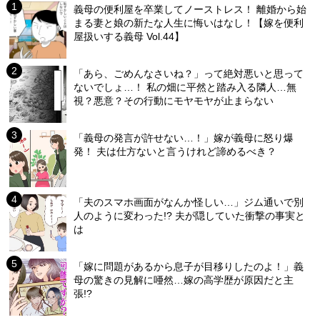
義母の便利屋を卒業してノーストレス！ 離婚から始
まる妻と娘の新たな人生に悔いはなし！【嫁を便利
屋扱いする義母 Vol.44】
「あら、ごめんなさいね？」って絶対悪いと思って
ないでしょ…！ 私の畑に平然と踏み入る隣人…無
視？悪意？その行動にモヤモヤが止まらない
「義母の発言が許せない…！」嫁が義母に怒り爆
発！ 夫は仕方ないと言うけれど諦めるべき？
「夫のスマホ画面がなんか怪しい…」ジム通いで別
人のように変わった!? 夫が隠していた衝撃の事実と
は
「嫁に問題があるから息子が目移りしたのよ！」義
母の驚きの見解に唖然…嫁の高学歴が原因だと主
張!?