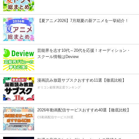
【夏アニメ2026】7月期夏の新アニメを一挙紹介！
芸能界を志す10代～20代を応援！オーディション・
スクール情報はDeview
漫画読み放題サブスクおすすめ11選【徹底比較】
オリコン顧客満足度ランキング
2026年動画配信サービスおすすめ40選【徹底比較】
CS動画配信サービス20選