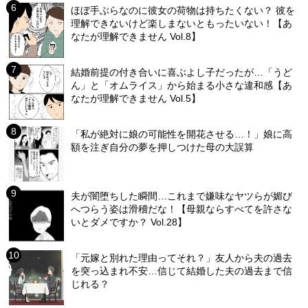
ほぼ手ぶらなのに彼女の荷物は持ちたくない？ 彼を
理解できないけど楽しまないともったいない！【あ
なたが理解できません Vol.8】
結婚前提の付き合いに喜ぶよし子だったが…「うど
ん」と「オムライス」から始まる小さな違和感【あ
なたが理解できません Vol.5】
「私が絶対に娘の可能性を開花させる…！」娘に高
額を注ぎ自分の夢を押しつけた母の大誤算
夫が闇堕ちした瞬間…これまで嫌味なヤツらが媚び
へつらう姿は滑稽だな！【母親ならすべてを許さな
いとダメですか？ Vol.28】
「元嫁と別れた理由ってそれ？」友人から夫の過去
を突っ込まれ不安…信じて結婚した夫の過去まで信
じれる？