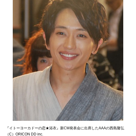
『イトーヨーカドーの恋★浴衣』新CM発表会に出席したAAAの西島隆弘
（C）ORICON DD inc.