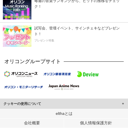
毎週の音楽ランキングから、ヒットの推移をチェッ
ク！
試写会、登壇イベント、サインチェキなどプレゼン
ト！
プレゼント特集
オリコングループサイト
クッキーの使用について
このサイトでは Cookie を使用して、ユーザーに合わせたコンテンツや広告の
elthaとは
表示、ソーシャル メディア機能の提供、広告の表示回数やクリック数の測定を
会社概要
個人情報保護方針
行っています。
また、ユーザーによるサイトの利用状況についても情報を収集し、ソーシャル