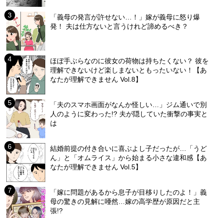
「義母の発言が許せない…！」嫁が義母に怒り爆
発！ 夫は仕方ないと言うけれど諦めるべき？
ほぼ手ぶらなのに彼女の荷物は持ちたくない？ 彼を
理解できないけど楽しまないともったいない！【あ
なたが理解できません Vol.8】
「夫のスマホ画面がなんか怪しい…」ジム通いで別
人のように変わった!? 夫が隠していた衝撃の事実と
は
結婚前提の付き合いに喜ぶよし子だったが…「うど
ん」と「オムライス」から始まる小さな違和感【あ
なたが理解できません Vol.5】
「嫁に問題があるから息子が目移りしたのよ！」義
母の驚きの見解に唖然…嫁の高学歴が原因だと主
張!?