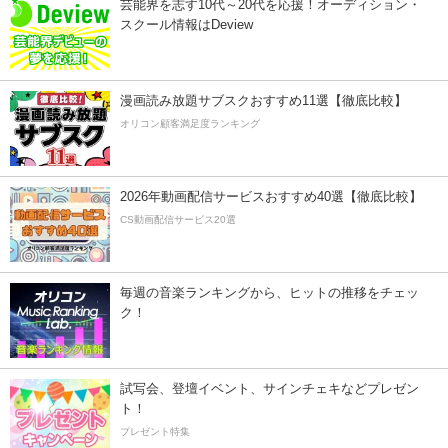
芸能界を志す10代～20代を応援！オーディション・
スクール情報はDeview
漫画読み放題サブスクおすすめ11選【徹底比較】
オリコン顧客満足度ランキング
2026年動画配信サービスおすすめ40選【徹底比較】
CS動画配信サービス20選
毎週の音楽ランキングから、ヒットの推移をチェッ
ク！
試写会、登壇イベント、サインチェキなどプレゼン
ト！
プレゼント特集