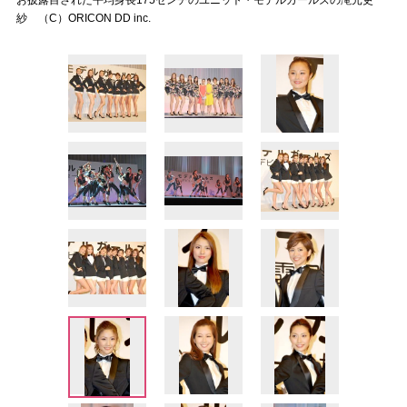
お披露目された平均身長175センチのユニット・モデルガールズの滝元吏
紗 （C）ORICON DD inc.