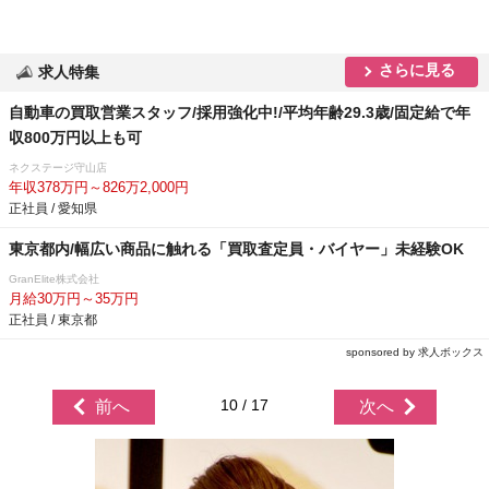
さらに見る
求人特集
自動車の買取営業スタッフ/採用強化中!/平均年齢29.3歳/固定給で年
収800万円以上も可
ネクステージ守山店
年収378万円～826万2,000円
正社員 / 愛知県
東京都内/幅広い商品に触れる「買取査定員・バイヤー」未経験OK
GranElite株式会社
月給30万円～35万円
正社員 / 東京都
sponsored by 求人ボックス
10 / 17
前へ
次へ