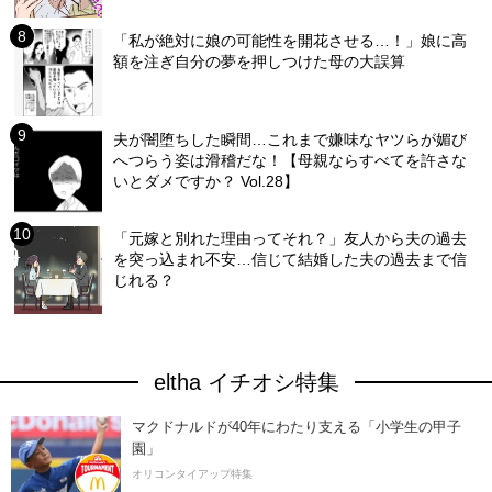
「私が絶対に娘の可能性を開花させる…！」娘に高
額を注ぎ自分の夢を押しつけた母の大誤算
夫が闇堕ちした瞬間…これまで嫌味なヤツらが媚び
へつらう姿は滑稽だな！【母親ならすべてを許さな
いとダメですか？ Vol.28】
「元嫁と別れた理由ってそれ？」友人から夫の過去
を突っ込まれ不安…信じて結婚した夫の過去まで信
じれる？
eltha イチオシ特集
マクドナルドが40年にわたり支える「小学生の甲子
園」
オリコンタイアップ特集