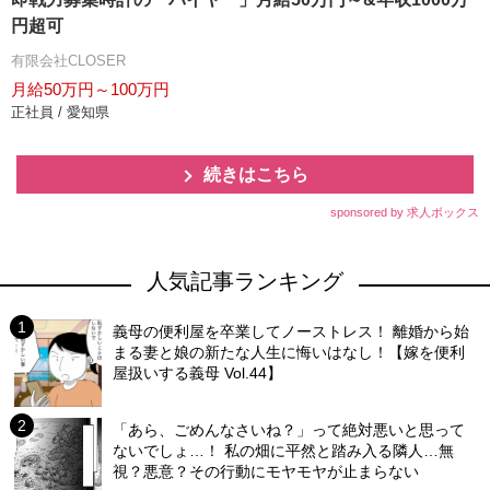
円超可
有限会社CLOSER
月給50万円～100万円
正社員 / 愛知県
続きはこちら
sponsored by 求人ボックス
人気記事ランキング
義母の便利屋を卒業してノーストレス！ 離婚から始
まる妻と娘の新たな人生に悔いはなし！【嫁を便利
屋扱いする義母 Vol.44】
「あら、ごめんなさいね？」って絶対悪いと思って
ないでしょ…！ 私の畑に平然と踏み入る隣人…無
視？悪意？その行動にモヤモヤが止まらない