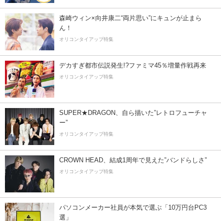
森崎ウィン×向井康二“両片思い”にキュンが止まら
ん！
オリコンタイアップ特集
デカすぎ都市伝説発生!?ファミマ45％増量作戦再来
オリコンタイアップ特集
SUPER★DRAGON、自ら描いた”レトロフューチャ
ー”
オリコンタイアップ特集
CROWN HEAD、結成1周年で見えた”バンドらしさ”
オリコンタイアップ特集
パソコンメーカー社員が本気で選ぶ「10万円台PC3
選」