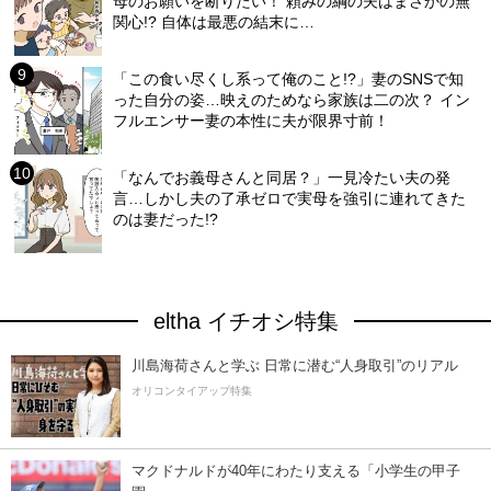
母のお願いを断りたい！ 頼みの綱の夫はまさかの無
関心!? 自体は最悪の結末に…
「この食い尽くし系って俺のこと!?」妻のSNSで知
った自分の姿…映えのためなら家族は二の次？ イン
フルエンサー妻の本性に夫が限界寸前！
「なんでお義母さんと同居？」一見冷たい夫の発
言…しかし夫の了承ゼロで実母を強引に連れてきた
のは妻だった!?
eltha イチオシ特集
川島海荷さんと学ぶ 日常に潜む“人身取引”のリアル
オリコンタイアップ特集
マクドナルドが40年にわたり支える「小学生の甲子