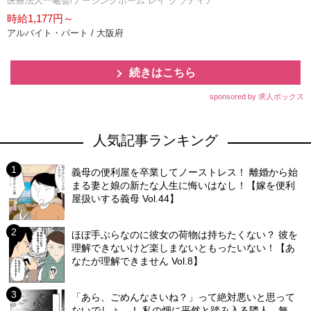
医療法人一亀会/ナーシングホーム レイ クラディア
時給1,177円～
アルバイト・パート / 大阪府
続きはこちら
sponsored by 求人ボックス
人気記事ランキング
義母の便利屋を卒業してノーストレス！ 離婚から始
まる妻と娘の新たな人生に悔いはなし！【嫁を便利
屋扱いする義母 Vol.44】
ほぼ手ぶらなのに彼女の荷物は持ちたくない？ 彼を
理解できないけど楽しまないともったいない！【あ
なたが理解できません Vol.8】
「あら、ごめんなさいね？」って絶対悪いと思って
ないでしょ…！ 私の畑に平然と踏み入る隣人…無