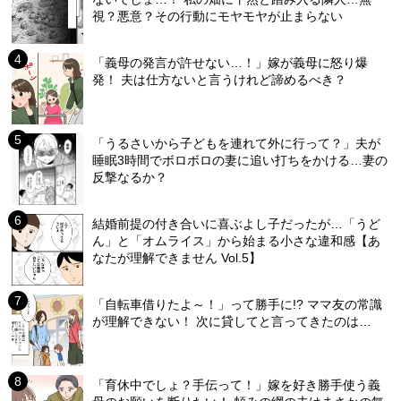
視？悪意？その行動にモヤモヤが止まらない
「義母の発言が許せない…！」嫁が義母に怒り爆
発！ 夫は仕方ないと言うけれど諦めるべき？
「うるさいから子どもを連れて外に行って？」夫が
睡眠3時間でボロボロの妻に追い打ちをかける…妻の
反撃なるか？
結婚前提の付き合いに喜ぶよし子だったが…「うど
ん」と「オムライス」から始まる小さな違和感【あ
なたが理解できません Vol.5】
「自転車借りたよ～！」って勝手に!? ママ友の常識
が理解できない！ 次に貸してと言ってきたのは…
「育休中でしょ？手伝って！」嫁を好き勝手使う義