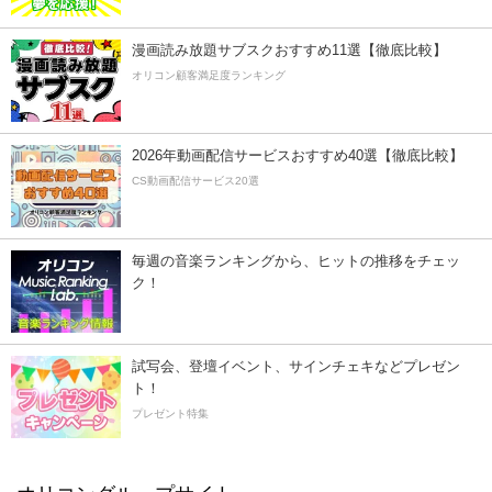
漫画読み放題サブスクおすすめ11選【徹底比較】
オリコン顧客満足度ランキング
2026年動画配信サービスおすすめ40選【徹底比較】
CS動画配信サービス20選
毎週の音楽ランキングから、ヒットの推移をチェッ
ク！
試写会、登壇イベント、サインチェキなどプレゼン
ト！
プレゼント特集