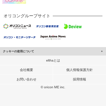
オリコングループサイト
クッキーの使用について
このサイトでは Cookie を使用して、ユーザーに合わせたコンテンツや広告の
elthaとは
表示、ソーシャル メディア機能の提供、広告の表示回数やクリック数の測定を
行っています。
会社概要
個人情報保護方針
また、ユーザーによるサイトの利用状況についても情報を収集し、ソーシャル
お問い合わせ
採用情報
メディアや広告配信、データ解析の各パートナーに提供しています。
各パートナーは、この情報とユーザーが各パートナーに提供した他の情報や、
© oricon ME inc.
ユーザーが各パートナーのサービスを使用したときに収集した他の情報を組み
合わせて使用することがあります。