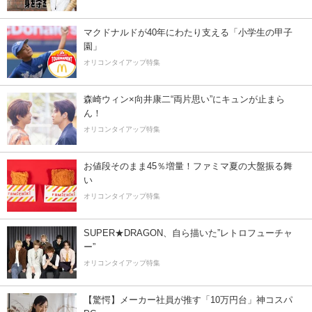
マクドナルドが40年にわたり支える「小学生の甲子
園」
オリコンタイアップ特集
森崎ウィン×向井康二“両片思い”にキュンが止まら
ん！
オリコンタイアップ特集
お値段そのまま45％増量！ファミマ夏の大盤振る舞
い
オリコンタイアップ特集
SUPER★DRAGON、自ら描いた”レトロフューチャ
ー”
オリコンタイアップ特集
【驚愕】メーカー社員が推す「10万円台」神コスパ