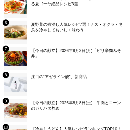
る夏ゴーヤ絶品レシピ3選
夏野菜の煮浸し人気レシピ7選！ナス・オクラ・冬
瓜を冷やしておいしく味わう
【今日の献立】2026年8月3日(月)「ピリ辛肉みそ
丼」
注目の“アゼライン酸”、新商品
【今日の献立】2026年8月8日(土)「牛肉とコーン
のガリバタ炒め」
【冷やしうどん】人気レシピランキングTOP10！