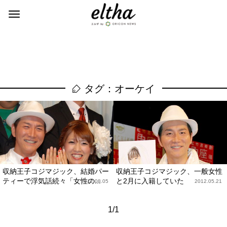
タグ：オーケイ
収納王子コジマジック、結婚パー
収納王子コジマジック、一般女性
ティーで浮気話続々「女性の...
と2月に入籍していた
2012.08.05
2012.05.21
1/1