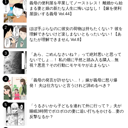
義母の便利屋を卒業してノーストレス！ 離婚から始
まる妻と娘の新たな人生に悔いはなし！【嫁を便利
屋扱いする義母 Vol.44】
ほぼ手ぶらなのに彼女の荷物は持ちたくない？ 彼を
理解できないけど楽しまないともったいない！【あ
なたが理解できません Vol.8】
「あら、ごめんなさいね？」って絶対悪いと思って
ないでしょ…！ 私の畑に平然と踏み入る隣人…無
視？悪意？その行動にモヤモヤが止まらない
「義母の発言が許せない…！」嫁が義母に怒り爆
発！ 夫は仕方ないと言うけれど諦めるべき？
「うるさいから子どもを連れて外に行って？」夫が
睡眠3時間でボロボロの妻に追い打ちをかける…妻の
反撃なるか？