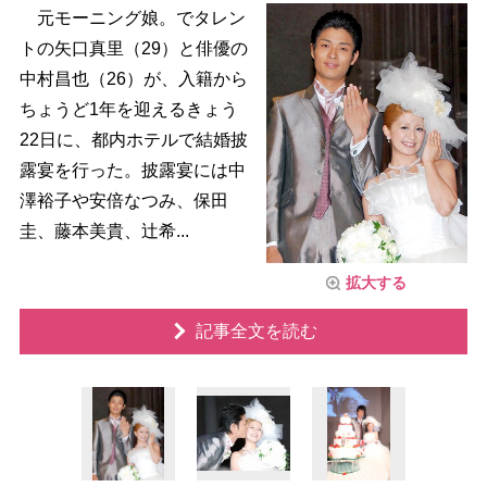
元モーニング娘。でタレン
トの矢口真里（29）と俳優の
中村昌也（26）が、入籍から
ちょうど1年を迎えるきょう
22日に、都内ホテルで結婚披
露宴を行った。披露宴には中
澤裕子や安倍なつみ、保田
圭、藤本美貴、辻希...
拡大する
記事全文を読む