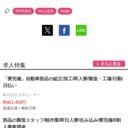
#中村昌也
#矢口真里
#結婚
さらに見る
求人特集
「寮完備」自動車部品の組立/加工/即入寮/製造・工場/日勤/
日払い
株式会社京栄センター
時給1,400円
派遣社員 / 神奈川県
部品の製造スタッフ/軽作業/即日入寮/住み込み/寮完備/8割
入寮希望者