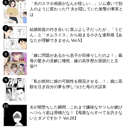
「夫のスマホ画面がなんか怪しい…」ジム通いで別
人のように変わった!? 夫が隠していた衝撃の事実と
は
結婚前提の付き合いに喜ぶよし子だったが…「うど
ん」と「オムライス」から始まる小さな違和感【あ
なたが理解できません Vol.5】
「嫁に問題があるから息子が目移りしたのよ！」義
母の驚きの見解に唖然…嫁の高学歴が原因だと主
張!?
「私が絶対に娘の可能性を開花させる…！」娘に高
額を注ぎ自分の夢を押しつけた母の大誤算
夫が闇堕ちした瞬間…これまで嫌味なヤツらが媚び
へつらう姿は滑稽だな！【母親ならすべてを許さな
いとダメですか？ Vol.28】