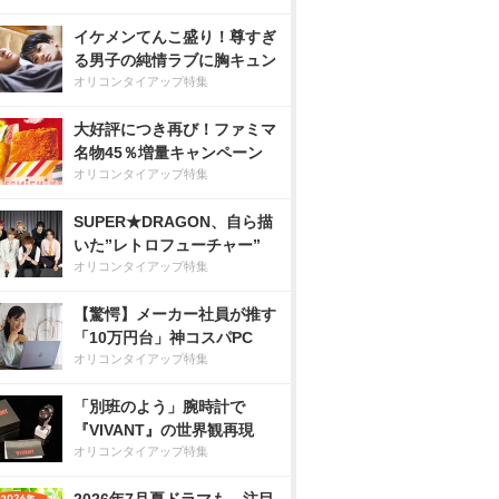
イケメンてんこ盛り！尊すぎ
る男子の純情ラブに胸キュン
オリコンタイアップ特集
大好評につき再び！ファミマ
名物45％増量キャンペーン
オリコンタイアップ特集
SUPER★DRAGON、自ら描
いた”レトロフューチャー”
オリコンタイアップ特集
【驚愕】メーカー社員が推す
「10万円台」神コスパPC
オリコンタイアップ特集
「別班のよう」腕時計で
『VIVANT』の世界観再現
オリコンタイアップ特集