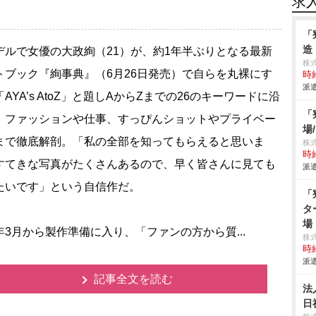
求
「
造
ルで女優の大政絢（21）が、約1年半ぶりとなる最新
株
トブック『絢事典』（6月26日発売）で自らを丸裸にす
時給
派遣
AYA’s AtoZ」と題しAからZまでの26のキーワードに沿
「
、ファッションや仕事、すっぴんショットやプライベー
場
まで徹底解剖。「私の全部を知ってもらえると思いま
株
時給
すてきな写真がたくさんあるので、早く皆さんに見ても
派遣
たいです」という自信作だ。
「
タ
場
3月から製作準備に入り、「ファンの方から質...
株
時給
派遣
記事全文を読む
法
日