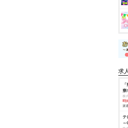
求
「
寮
株
時給
派遣
テ
～