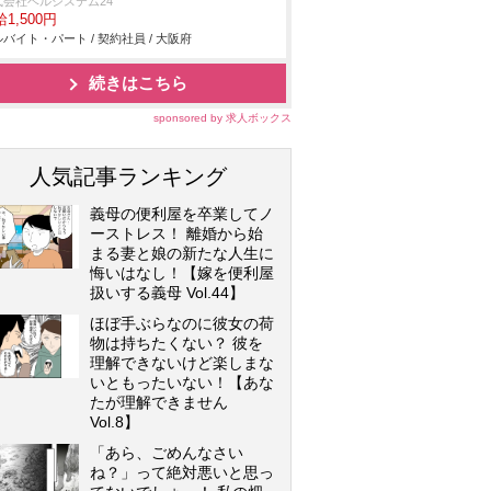
式会社ベルシステム24
1,500円
バイト・パート / 契約社員 / 大阪府
続きはこちら
sponsored by 求人ボックス
人気記事ランキング
義母の便利屋を卒業してノ
ーストレス！ 離婚から始
まる妻と娘の新たな人生に
悔いはなし！【嫁を便利屋
扱いする義母 Vol.44】
ほぼ手ぶらなのに彼女の荷
物は持ちたくない？ 彼を
理解できないけど楽しまな
いともったいない！【あな
たが理解できません
Vol.8】
「あら、ごめんなさい
ね？」って絶対悪いと思っ