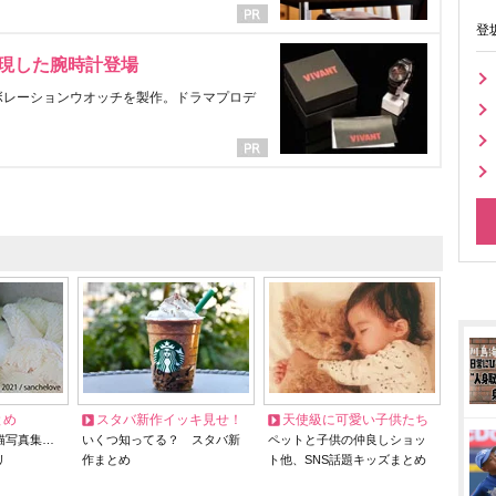
登
表現した腕時計登場
ラボレーションウオッチを製作。ドラマプロデ
とめ
スタバ新作イッキ見せ！
天使級に可愛い子供たち
猫写真集…
いくつ知ってる？ スタバ新
ペットと子供の仲良しショッ
リ
作まとめ
ト他、SNS話題キッズまとめ