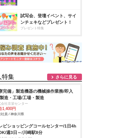
試写会、登壇イベント、サイ
ンチェキなどプレゼント！
プレゼント特集
人特集
さらに見る
寮完備」製造機器の機械操作業務/即入
/製造・工場/工場・製造
式会社京栄センター
1,400円
社員 / 神奈川県
レビショッピングコールセンター/1日4h
OK/週3日～/川崎駅8分