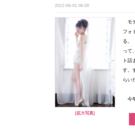
2012-06-01 06:00
モデ
フォ
る。「
って
ト話
す。
らい
今年
[拡大写真]