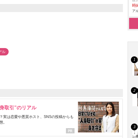
株
時給
アル
デル
身取引”のリアル
？実は恋愛や悪質ホスト、SNSの投稿からも
態。