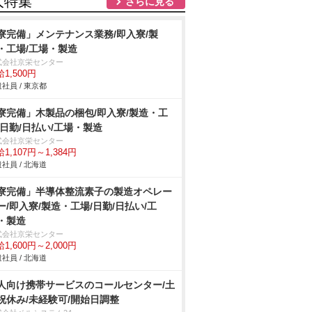
人特集
さらに見る
寮完備」メンテナンス業務/即入寮/製
・工場/工場・製造
式会社京栄センター
1,500円
社員 / 東京都
寮完備」木製品の梱包/即入寮/製造・工
/日勤/日払い/工場・製造
式会社京栄センター
1,107円～1,384円
社員 / 北海道
寮完備」半導体整流素子の製造オペレー
ー/即入寮/製造・工場/日勤/日払い/工
・製造
式会社京栄センター
1,600円～2,000円
社員 / 北海道
人向け携帯サービスのコールセンター/土
祝休み/未経験可/開始日調整