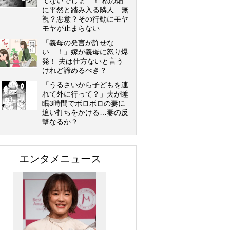
てないでしょ…！ 私の畑
に平然と踏み入る隣人…無
視？悪意？その行動にモヤ
モヤが止まらない
「義母の発言が許せな
い…！」嫁が義母に怒り爆
発！ 夫は仕方ないと言う
けれど諦めるべき？
「うるさいから子どもを連
れて外に行って？」夫が睡
眠3時間でボロボロの妻に
追い打ちをかける…妻の反
撃なるか？
エンタメニュース