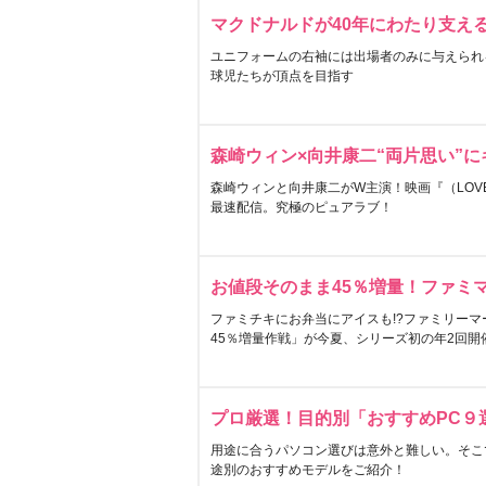
マクドナルドが40年にわたり支え
ユニフォームの右袖には出場者のみに与えられ
球児たちが頂点を目指す
森崎ウィン×向井康二“両片思い”
森崎ウィンと向井康二がW主演！映画『（LOVE S
最速配信。究極のピュアラブ！
お値段そのまま45％増量！ファミ
ファミチキにお弁当にアイスも!?ファミリーマ
45％増量作戦」が今夏、シリーズ初の年2回開
プロ厳選！目的別「おすすめPC９
用途に合うパソコン選びは意外と難しい。そこ
途別のおすすめモデルをご紹介！