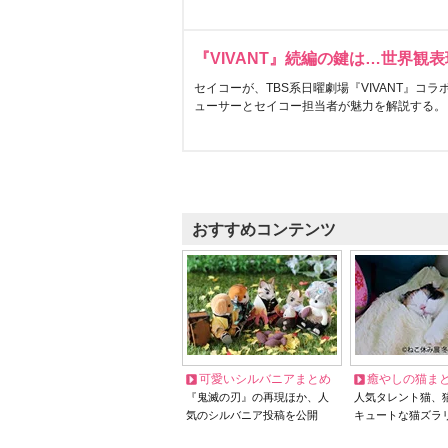
『VIVANT』続編の鍵は…世界観
セイコーが、TBS系日曜劇場『VIVANT』コ
ューサーとセイコー担当者が魅力を解説する。
おすすめコンテンツ
可愛いシルバニアまとめ
癒やしの猫ま
『鬼滅の刃』の再現ほか、人
人気タレント猫、
気のシルバニア投稿を公開
キュートな猫ズラ