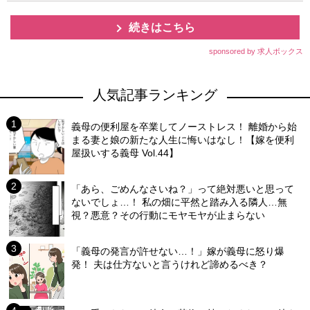
続きはこちら
sponsored by 求人ボックス
人気記事ランキング
義母の便利屋を卒業してノーストレス！ 離婚から始
まる妻と娘の新たな人生に悔いはなし！【嫁を便利
屋扱いする義母 Vol.44】
「あら、ごめんなさいね？」って絶対悪いと思って
ないでしょ…！ 私の畑に平然と踏み入る隣人…無
視？悪意？その行動にモヤモヤが止まらない
「義母の発言が許せない…！」嫁が義母に怒り爆
発！ 夫は仕方ないと言うけれど諦めるべき？