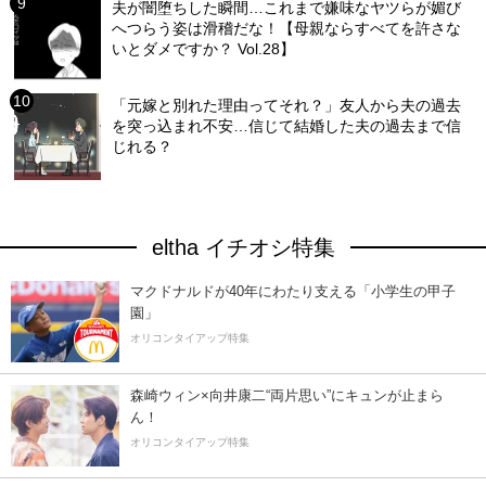
夫が闇堕ちした瞬間…これまで嫌味なヤツらが媚び
へつらう姿は滑稽だな！【母親ならすべてを許さな
いとダメですか？ Vol.28】
「元嫁と別れた理由ってそれ？」友人から夫の過去
を突っ込まれ不安…信じて結婚した夫の過去まで信
じれる？
eltha イチオシ特集
マクドナルドが40年にわたり支える「小学生の甲子
園」
オリコンタイアップ特集
森崎ウィン×向井康二“両片思い”にキュンが止まら
ん！
オリコンタイアップ特集