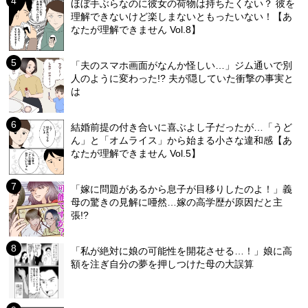
ほぼ手ぶらなのに彼女の荷物は持ちたくない？ 彼を
理解できないけど楽しまないともったいない！【あ
なたが理解できません Vol.8】
「夫のスマホ画面がなんか怪しい…」ジム通いで別
人のように変わった!? 夫が隠していた衝撃の事実と
は
結婚前提の付き合いに喜ぶよし子だったが…「うど
ん」と「オムライス」から始まる小さな違和感【あ
なたが理解できません Vol.5】
「嫁に問題があるから息子が目移りしたのよ！」義
母の驚きの見解に唖然…嫁の高学歴が原因だと主
張!?
「私が絶対に娘の可能性を開花させる…！」娘に高
額を注ぎ自分の夢を押しつけた母の大誤算