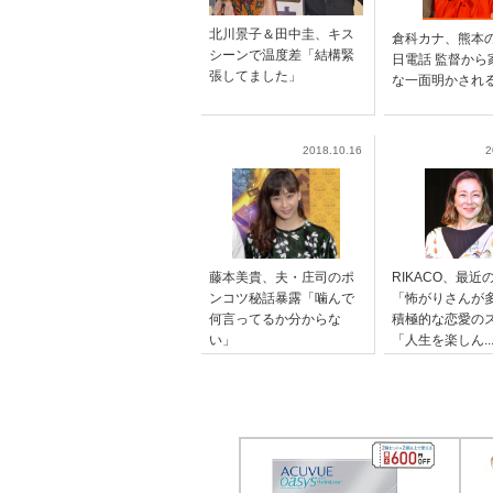
北川景子＆田中圭、キス
倉科カナ、熊本
シーンで温度差「結構緊
日電話 監督から
張してました」
な一面明かされ
2018.10.16
2
藤本美貴、夫・庄司のポ
RIKACO、最近
ンコツ秘話暴露「噛んで
「怖がりさん
何言ってるか分からな
積極的な恋愛の
い」
「人生を楽しん..