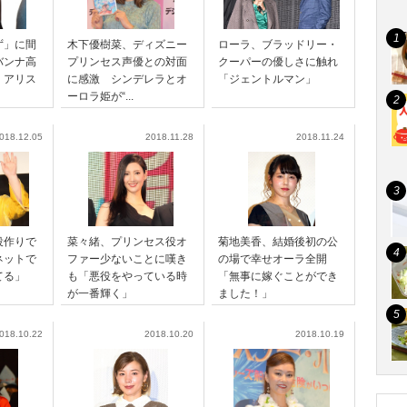
ず」に間
木下優樹菜、ディズニー
ローラ、ブラッドリー・
バンナ高
プリンセス声優との対面
クーパーの優しさに触れ
、アリス
に感激 シンデレラとオ
「ジェントルマン」
ーロラ姫が“...
018.12.05
2018.11.28
2018.11.24
役作りで
菜々緒、プリンセス役オ
菊地美香、結婚後初の公
ネットで
ファー少ないことに嘆き
の場で幸せオーラ全開
みてる」
も「悪役をやっている時
「無事に嫁ぐことができ
が一番輝く」
ました！」
018.10.22
2018.10.20
2018.10.19