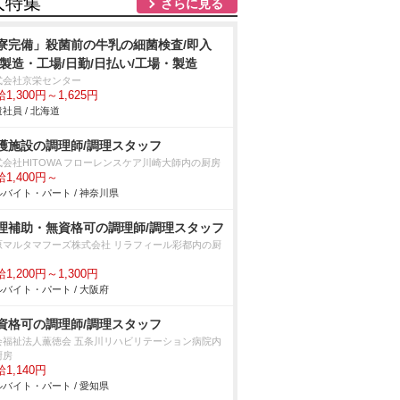
人特集
さらに見る
寮完備」殺菌前の牛乳の細菌検査/即入
/製造・工場/日勤/日払い/工場・製造
式会社京栄センター
1,300円～1,625円
社員 / 北海道
護施設の調理師/調理スタッフ
式会社HITOWA フローレンスケア川崎大師内の厨房
1,400円～
バイト・パート / 神奈川県
理補助・無資格可の調理師/調理スタッフ
原マルタマフーズ株式会社 リラフィール彩都内の厨
1,200円～1,300円
バイト・パート / 大阪府
資格可の調理師/調理スタッフ
会福祉法人薫徳会 五条川リハビリテーション病院内
厨房
1,140円
バイト・パート / 愛知県