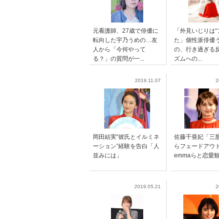
元看護師、27歳で俳優に
「外見いじりは“
転向した宇乃うめの…友
た」個性派俳優
人から「今何やって
の、行き過ぎる
る？」の質問が一...
ズムへの...
2019.11.07
2
岡田結実“彼氏とイルミネ
佐藤千亜妃「三
ーション”経験を告白「人
らフェードア
並みには」
emmaらと恋愛
2019.05.21
2