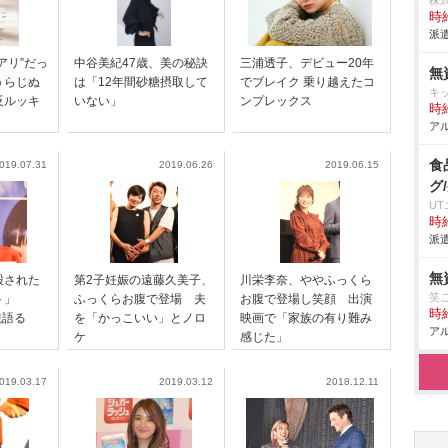
株
時給
派遣
アリ”だっ
中谷美紀47歳、美の秘訣
三浦透子、デビュー20年
無
うらじぬ
は「12年間砂糖摂取して
でブレイク 乗り越えたコ
キ
反ルッキ
いない」
ンプレックス
時給
アル
食
019.07.31
2019.06.26
2019.06.15
グ
U
時給
派遣
無
股された
第2子妊娠の遠藤久美子、
川栄李奈、ややふっくら
笑
ウト」
ふっくらお腹で登場 夫
お腹で登場し笑顔 出演
時給
観語る
を「かっこいい」とノロ
映画で「家族の有り難み
アル
ケ
感じた」
019.03.17
2019.03.12
2018.12.11