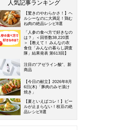
人気記事ランキング
【驚きのやわらかさ！】ヘ
ルシーなのに大満足！鶏む
ね肉の絶品レシピ8選
「人参の食べ方で好きなの
は？」＜回答数38,220票
＞【教えて！ みんなの衣
食住「みんなの暮らし調査
隊」結果発表 第613回】
注目の“アゼライン酸”、新
商品
【今日の献立】2026年8月
6日(木)「豚肉のみそ漬け
焼き」
【夏といえばコレ！】ビー
ルが止まらない！枝豆の絶
品レシピ8選