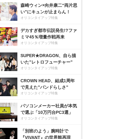
森崎ウィン×向井康二“両片思
い”にキュンが止まらん！
オリコンタイアップ特集
デカすぎ都市伝説発生!?ファ
ミマ45％増量作戦再来
オリコンタイアップ特集
SUPER★DRAGON、自ら描
いた”レトロフューチャー”
オリコンタイアップ特集
CROWN HEAD、結成1周年
で見えた”バンドらしさ”
オリコンタイアップ特集
パソコンメーカー社員が本気
で選ぶ「10万円台PC3選」
オリコンタイアップ特集
「別班のよう」腕時計で
『VIVANT』の世界観再現