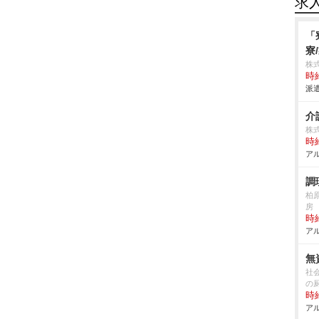
求
「
寮
株
時給
派遣
介
株
時給
アル
調
柏
房
時給
アル
無
社
の
時給
アル