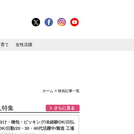
子育て
女性活躍
>
ホーム
映画記事一覧
人特集
さらに見る
分け・梱包・ピッキング/未経験OK/日払
OK/日勤/20・30・40代活躍中/製造 工場