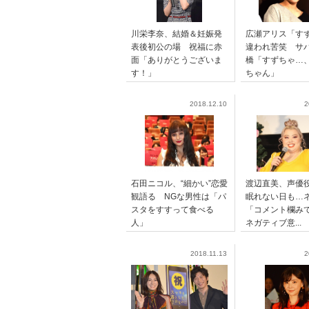
川栄李奈、結婚＆妊娠発
広瀬アリス「す
表後初公の場 祝福に赤
違われ苦笑 サ
面「ありがとうございま
橋「すずちゃ…
す！」
ちゃん」
2018.12.10
2
石田ニコル、“細かい”恋愛
渡辺直美、声優
観語る NGな男性は「パ
眠れない日も…
スタをすすって食べる
「コメント欄
人」
ネガティブ意...
2018.11.13
2