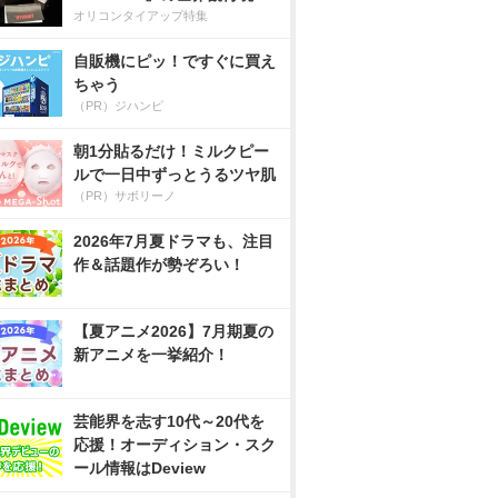
オリコンタイアップ特集
自販機にピッ！ですぐに買え
ちゃう
（PR）ジハンピ
朝1分貼るだけ！ミルクピー
ルで一日中ずっとうるツヤ肌
（PR）サボリーノ
2026年7月夏ドラマも、注目
作＆話題作が勢ぞろい！
【夏アニメ2026】7月期夏の
新アニメを一挙紹介！
芸能界を志す10代～20代を
応援！オーディション・スク
ール情報はDeview