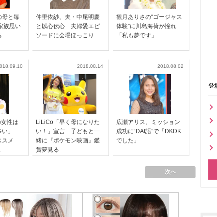
の母と毎
仲里依紗、夫・中尾明慶
観月ありさの“ゴージャス
家族思い
と以心伝心 夫婦愛エピ
体験”に川島海荷が憧れ
る
ソードに会場ほっこり
「私も夢です」
018.09.10
2018.08.14
2018.08.02
登
の女性は
LiLiCo「早く母になりた
広瀬アリス、ミッション
が多い」
い！」宣言 子どもと一
成功に“DAI語”で「DKDK
ススメ
緒に『ポケモン映画』鑑
でした」
.
賞夢見る
次へ