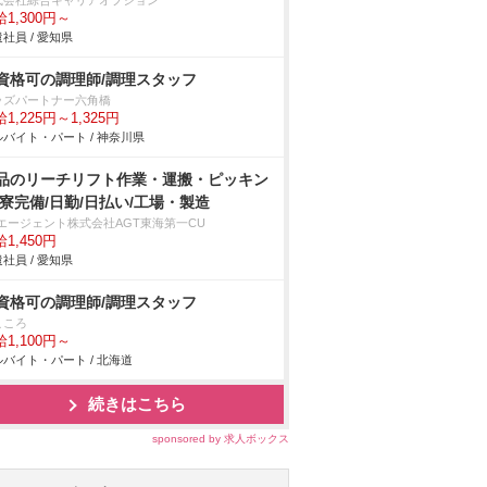
式会社綜合キャリアオプション
1,300円～
社員 / 愛知県
資格可の調理師/調理スタッフ
ッズパートナー六角橋
1,225円～1,325円
バイト・パート / 神奈川県
品のリーチリフト作業・運搬・ピッキン
/寮完備/日勤/日払い/工場・製造
Tエージェント株式会社AGT東海第一CU
1,450円
社員 / 愛知県
資格可の調理師/調理スタッフ
こころ
1,100円～
バイト・パート / 北海道
続きはこちら
sponsored by 求人ボックス