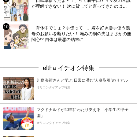
「自転車借りたよ～！」って勝手に!? ママ友の常識
が理解できない！ 次に貸してと言ってきたのは…
「育休中でしょ？手伝って！」嫁を好き勝手使う義
母のお願いを断りたい！ 頼みの綱の夫はまさかの無
関心!? 自体は最悪の結末に…
eltha イチオシ特集
川島海荷さんと学ぶ 日常に潜む“人身取引”のリアル
オリコンタイアップ特集
マクドナルドが40年にわたり支える「小学生の甲子
園」
オリコンタイアップ特集