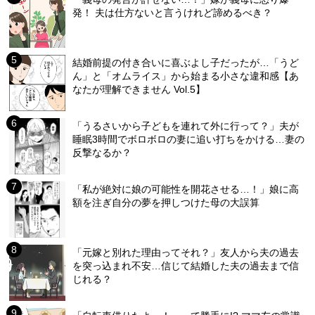
発！ 夫は仕方ないと言うけれど諦めるべき？
結婚前提の付き合いに喜ぶよし子だったが…「うど
ん」と「オムライス」から始まる小さな違和感【あ
なたが理解できません Vol.5】
「うるさいから子どもを連れて外に行って？」夫が
睡眠3時間でボロボロの妻に追い打ちをかける…妻の
反撃なるか？
「私が絶対に娘の可能性を開花させる…！」娘に高
額を注ぎ自分の夢を押しつけた母の大誤算
「元嫁と別れた理由ってそれ？」友人から夫の過去
を突っ込まれ不安…信じて結婚した夫の過去まで信
じれる？