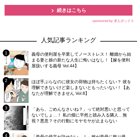
続きはこちら
sponsored by 求人ボックス
人気記事ランキング
義母の便利屋を卒業してノーストレス！ 離婚から始
まる妻と娘の新たな人生に悔いはなし！【嫁を便利
屋扱いする義母 Vol.44】
ほぼ手ぶらなのに彼女の荷物は持ちたくない？ 彼を
理解できないけど楽しまないともったいない！【あ
なたが理解できません Vol.8】
「あら、ごめんなさいね？」って絶対悪いと思って
ないでしょ…！ 私の畑に平然と踏み入る隣人…無
視？悪意？その行動にモヤモヤが止まらない
「義母の発言が許せない…！」嫁が義母に怒り爆