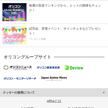
毎週の音楽ランキングから、ヒットの推移をチェッ
ク！
試写会、登壇イベント、サインチェキなどプレゼン
ト！
プレゼント特集
オリコングループサイト
クッキーの使用について
このサイトでは Cookie を使用して、ユーザーに合わせたコンテンツや広告の
elthaとは
表示、ソーシャル メディア機能の提供、広告の表示回数やクリック数の測定を