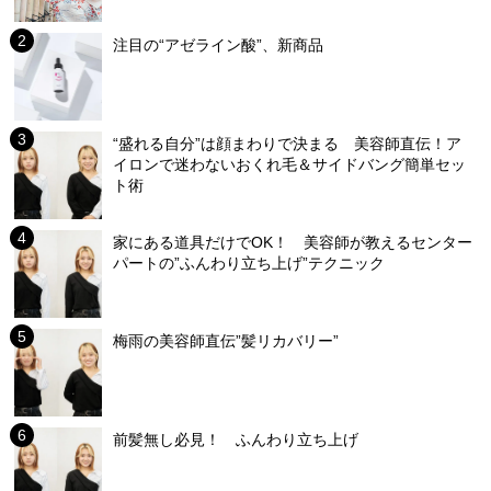
注目の“アゼライン酸”、新商品
“盛れる自分”は顔まわりで決まる 美容師直伝！ア
イロンで迷わないおくれ毛＆サイドバング簡単セッ
ト術
家にある道具だけでOK！ 美容師が教えるセンター
パートの”ふんわり立ち上げ”テクニック
梅雨の美容師直伝”髪リカバリー”
前髪無し必見！ ふんわり立ち上げ