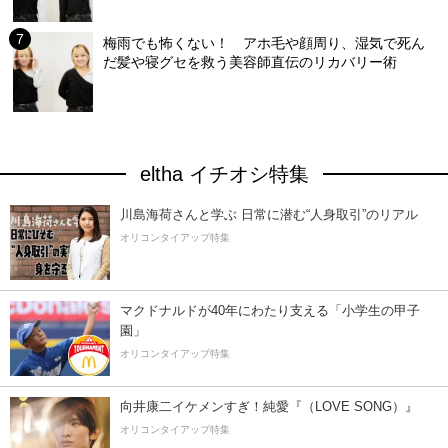
梅雨でも怖くない！ アホ毛や顔周り、湿気で死ん
だ髪や寝グセを救う美容師直伝のリカバリー術
eltha イチオシ特集
川島海荷さんと学ぶ 日常に潜む“人身取引”のリアル
オリコンタイアップ特集
マクドナルドが40年にわたり支える「小学生の甲子
園」
オリコンタイアップ特集
向井康二イケメンすぎ！純愛『（LOVE SONG）』
オリコンタイアップ特集