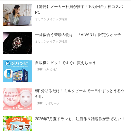
【驚愕】メーカー社員が推す「10万円台」神コスパ
PC
オリコンタイアップ特集
一番似合う登場人物は…『VIVANT』限定ウオッチ
オリコンタイアップ特集
自販機にピッ！ですぐに買えちゃう
（PR）ジハンピ
朝1分貼るだけ！ミルクピールで一日中ずっとうるツ
ヤ肌
（PR）サボリーノ
2026年7月夏ドラマも、注目作＆話題作が勢ぞろい！