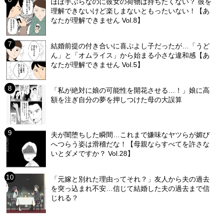
ほぼ手ぶらなのに彼女の荷物は持ちたくない？ 彼を
理解できないけど楽しまないともったいない！【あ
なたが理解できません Vol.8】
結婚前提の付き合いに喜ぶよし子だったが…「うど
ん」と「オムライス」から始まる小さな違和感【あ
なたが理解できません Vol.5】
「私が絶対に娘の可能性を開花させる…！」娘に高
額を注ぎ自分の夢を押しつけた母の大誤算
夫が闇堕ちした瞬間…これまで嫌味なヤツらが媚び
へつらう姿は滑稽だな！【母親ならすべてを許さな
いとダメですか？ Vol.28】
「元嫁と別れた理由ってそれ？」友人から夫の過去
を突っ込まれ不安…信じて結婚した夫の過去まで信
じれる？