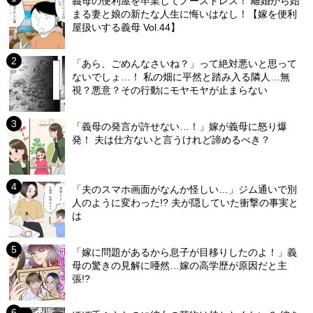
義母の便利屋を卒業してノーストレス！ 離婚から始
まる妻と娘の新たな人生に悔いはなし！【嫁を便利
屋扱いする義母 Vol.44】
「あら、ごめんなさいね？」って絶対悪いと思って
ないでしょ…！ 私の畑に平然と踏み入る隣人…無
視？悪意？その行動にモヤモヤが止まらない
「義母の発言が許せない…！」嫁が義母に怒り爆
発！ 夫は仕方ないと言うけれど諦めるべき？
「夫のスマホ画面がなんか怪しい…」ジム通いで別
人のように変わった!? 夫が隠していた衝撃の事実と
は
「嫁に問題があるから息子が目移りしたのよ！」義
母の驚きの見解に唖然…嫁の高学歴が原因だと主
張!?