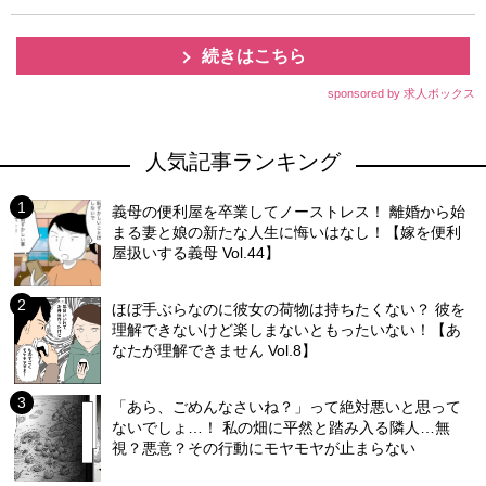
続きはこちら
sponsored by 求人ボックス
人気記事ランキング
義母の便利屋を卒業してノーストレス！ 離婚から始
まる妻と娘の新たな人生に悔いはなし！【嫁を便利
屋扱いする義母 Vol.44】
ほぼ手ぶらなのに彼女の荷物は持ちたくない？ 彼を
理解できないけど楽しまないともったいない！【あ
なたが理解できません Vol.8】
「あら、ごめんなさいね？」って絶対悪いと思って
ないでしょ…！ 私の畑に平然と踏み入る隣人…無
視？悪意？その行動にモヤモヤが止まらない