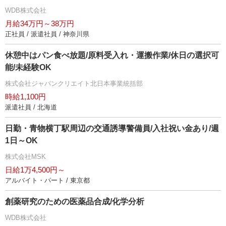
WDB株式会社
月給34万円～38万円
正社員 / 派遣社員 / 神奈川県
休憩中はパン食べ放題/原料受入れ・運搬作業/休日の選択可
能/未経験OK
株式会社ジャパンクリエイト北日本事業統括部
時給1,100円
派遣社員 / 北海道
日勤・青物横丁駅周辺の交通誘導警備員/入社祝い金あり/週
1日～OK
株式会社MSK
日給1万4,500円～
アルバイト・パート / 東京都
創薬研究のための医薬品合成/化学分析
WDB株式会社