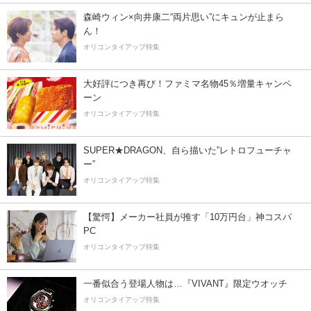
森崎ウィン×向井康二“両片思い”にキュンが止まら
ん！
オリコンタイアップ特集
大好評につき再び！ファミマ名物45％増量キャンペ
ーン
オリコンタイアップ特集
SUPER★DRAGON、自ら描いた”レトロフューチャ
ー”
オリコンタイアップ特集
【驚愕】メーカー社員が推す「10万円台」神コスパ
PC
オリコンタイアップ特集
一番似合う登場人物は…『VIVANT』限定ウオッチ
オリコンタイアップ特集