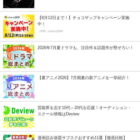
【8月12日まで！】チョコザップキャンペーン実施
中！
（PR）chocoZAP
2026年7月夏ドラマも、注目作＆話題作が勢ぞろい！
【夏アニメ2026】7月期夏の新アニメを一挙紹介！
芸能界を志す10代～20代を応援！オーディション・
スクール情報はDeview
漫画読み放題サブスクおすすめ11選【徹底比較】