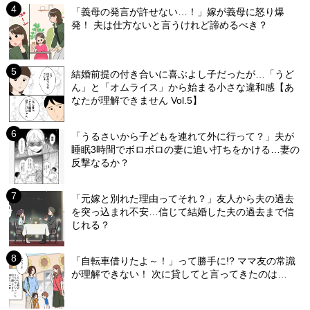
「義母の発言が許せない…！」嫁が義母に怒り爆
発！ 夫は仕方ないと言うけれど諦めるべき？
結婚前提の付き合いに喜ぶよし子だったが…「うど
ん」と「オムライス」から始まる小さな違和感【あ
なたが理解できません Vol.5】
「うるさいから子どもを連れて外に行って？」夫が
睡眠3時間でボロボロの妻に追い打ちをかける…妻の
反撃なるか？
「元嫁と別れた理由ってそれ？」友人から夫の過去
を突っ込まれ不安…信じて結婚した夫の過去まで信
じれる？
「自転車借りたよ～！」って勝手に!? ママ友の常識
が理解できない！ 次に貸してと言ってきたのは…