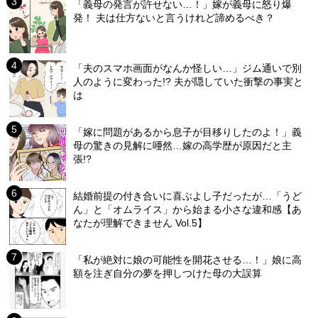
「義母の発言が許せない…！」嫁が義母に怒り爆
発！ 夫は仕方ないと言うけれど諦めるべき？
「夫のスマホ画面がなんか怪しい…」ジム通いで別
人のように変わった!? 夫が隠していた衝撃の事実と
は
「嫁に問題があるから息子が目移りしたのよ！」義
母の驚きの見解に唖然…嫁の高学歴が原因だと主
張!?
結婚前提の付き合いに喜ぶよし子だったが…「うど
ん」と「オムライス」から始まる小さな違和感【あ
なたが理解できません Vol.5】
「私が絶対に娘の可能性を開花させる…！」娘に高
額を注ぎ自分の夢を押しつけた母の大誤算