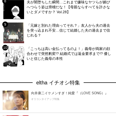
夫が闇堕ちした瞬間…これまで嫌味なヤツらが媚び
へつらう姿は滑稽だな！【母親ならすべてを許さな
いとダメですか？ Vol.28】
「元嫁と別れた理由ってそれ？」友人から夫の過去
を突っ込まれ不安…信じて結婚した夫の過去まで信
じれる？
「こっちは高い金払ってるのよ！」義母が両家の顔
合わせで突然豹変!? 結婚式では返金要求まで!? 優し
いと信じた義母の本性
eltha イチオシ特集
向井康二イケメンすぎ！純愛『（LOVE SONG）』
オリコンタイアップ特集