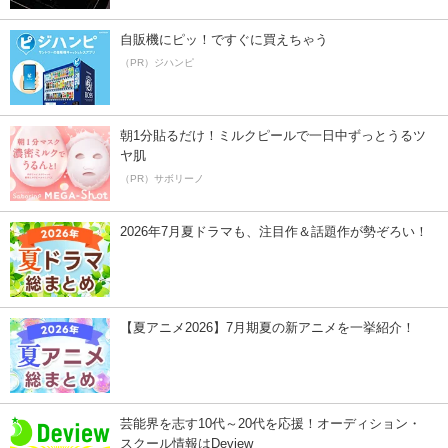
自販機にピッ！ですぐに買えちゃう
（PR）ジハンピ
朝1分貼るだけ！ミルクピールで一日中ずっとうるツ
ヤ肌
（PR）サボリーノ
2026年7月夏ドラマも、注目作＆話題作が勢ぞろい！
【夏アニメ2026】7月期夏の新アニメを一挙紹介！
芸能界を志す10代～20代を応援！オーディション・
スクール情報はDeview