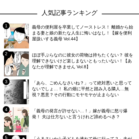
人気記事ランキング
義母の便利屋を卒業してノーストレス！ 離婚から始
まる妻と娘の新たな人生に悔いはなし！【嫁を便利
屋扱いする義母 Vol.44】
ほぼ手ぶらなのに彼女の荷物は持ちたくない？ 彼を
理解できないけど楽しまないともったいない！【あ
なたが理解できません Vol.8】
「あら、ごめんなさいね？」って絶対悪いと思って
ないでしょ…！ 私の畑に平然と踏み入る隣人…無
視？悪意？その行動にモヤモヤが止まらない
「義母の発言が許せない…！」嫁が義母に怒り爆
発！ 夫は仕方ないと言うけれど諦めるべき？
「うるさいから子どもを連れて外に行って？」夫が