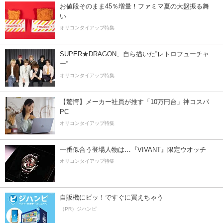
お値段そのまま45％増量！ファミマ夏の大盤振る舞
い
オリコンタイアップ特集
SUPER★DRAGON、自ら描いた”レトロフューチャ
ー”
オリコンタイアップ特集
【驚愕】メーカー社員が推す「10万円台」神コスパ
PC
オリコンタイアップ特集
一番似合う登場人物は…『VIVANT』限定ウオッチ
オリコンタイアップ特集
自販機にピッ！ですぐに買えちゃう
（PR）ジハンピ