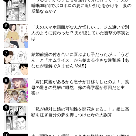
睡眠3時間でボロボロの妻に追い打ちをかける…妻の
反撃なるか？
「夫のスマホ画面がなんか怪しい…」ジム通いで別
人のように変わった!? 夫が隠していた衝撃の事実と
は
結婚前提の付き合いに喜ぶよし子だったが…「うど
ん」と「オムライス」から始まる小さな違和感【あ
なたが理解できません Vol.5】
「嫁に問題があるから息子が目移りしたのよ！」義
母の驚きの見解に唖然…嫁の高学歴が原因だと主
張!?
「私が絶対に娘の可能性を開花させる…！」娘に高
額を注ぎ自分の夢を押しつけた母の大誤算