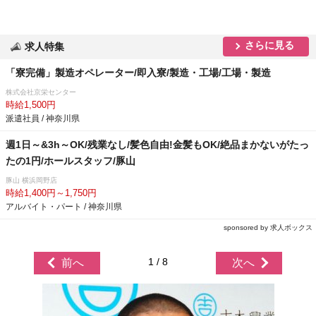
さらに見る
求人特集
「寮完備」製造オペレーター/即入寮/製造・工場/工場・製造
株式会社京栄センター
時給1,500円
派遣社員 / 神奈川県
週1日～&3h～OK/残業なし/髪色自由!金髪もOK/絶品まかないがたっ
たの1円/ホールスタッフ/豚山
豚山 横浜岡野店
時給1,400円～1,750円
アルバイト・パート / 神奈川県
sponsored by 求人ボックス
1 / 8
前へ
次へ