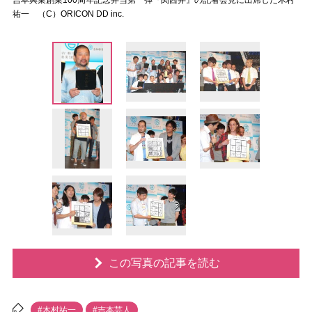
吉本興業創業100周年記念弁当第一弾『関西弁』の記者会見に出席した木村
祐一 （C）ORICON DD inc.
この写真の記事を読む
#木村祐一
#吉本芸人