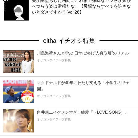
夫が闇堕ちした瞬間…これまで嫌味なヤツらが媚び
へつらう姿は滑稽だな！【母親ならすべてを許さな
いとダメですか？ Vol.28】
eltha イチオシ特集
川島海荷さんと学ぶ 日常に潜む“人身取引”のリアル
オリコンタイアップ特集
マクドナルドが40年にわたり支える「小学生の甲子
園」
オリコンタイアップ特集
向井康二イケメンすぎ！純愛『（LOVE SONG）』
オリコンタイアップ特集