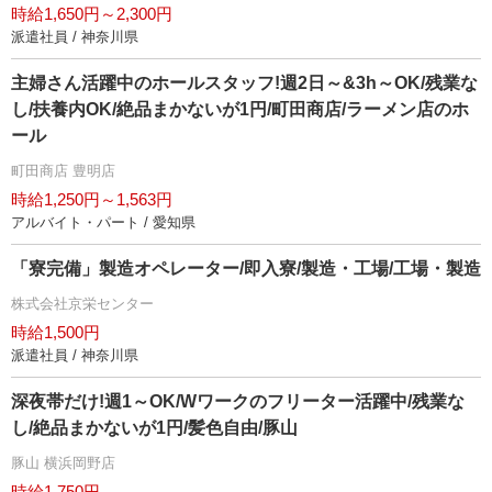
時給1,650円～2,300円
派遣社員 / 神奈川県
主婦さん活躍中のホールスタッフ!週2日～&3h～OK/残業な
し/扶養内OK/絶品まかないが1円/町田商店/ラーメン店のホ
ール
町田商店 豊明店
時給1,250円～1,563円
アルバイト・パート / 愛知県
「寮完備」製造オペレーター/即入寮/製造・工場/工場・製造
株式会社京栄センター
時給1,500円
派遣社員 / 神奈川県
深夜帯だけ!週1～OK/Wワークのフリーター活躍中/残業な
し/絶品まかないが1円/髪色自由/豚山
豚山 横浜岡野店
時給1,750円