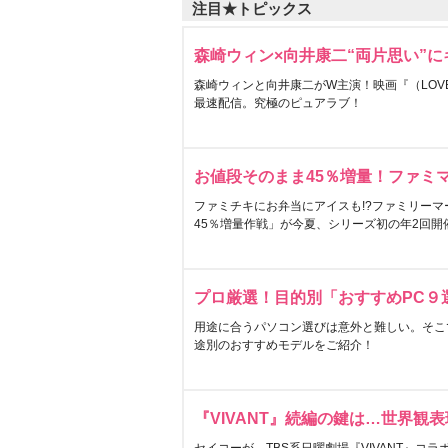
注目★トピックス
森崎ウィン×向井康二“両片思い”
森崎ウィンと向井康二がW主演！映画『（LOVE S
最速配信。究極のピュアラブ！
お値段そのまま45％増量！ファミ
ファミチキにお弁当にアイスも!?ファミリーマ
45％増量作戦」が今夏、シリーズ初の年2回開
プロ厳選！目的別「おすすめPC９
用途に合うパソコン選びは意外と難しい。そこ
途別のおすすめモデルをご紹介！
『VIVANT』続編の鍵は…世界観