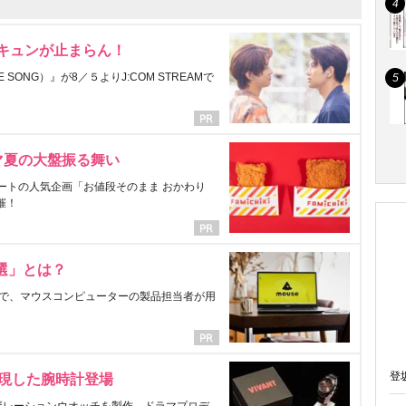
にキュンが止まらん！
ONG）』が8／５よりJ:COM STREAMで
マ夏の大盤振る舞い
ートの人気企画「お値段そのまま おかわり
催！
選」とは？
で、マウスコンピューターの製品担当者が用
登
表現した腕時計登場