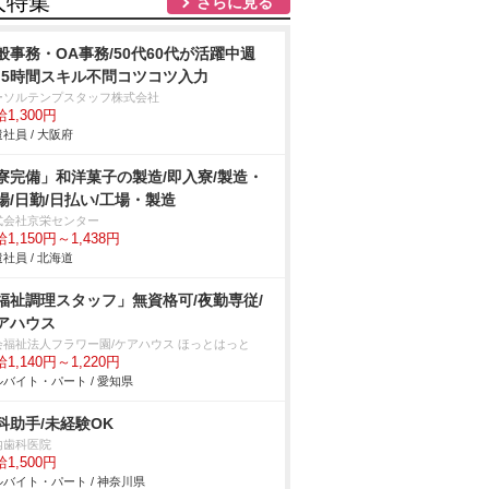
人特集
さらに見る
般事務・OA事務/50代60代が活躍中週
4.5時間スキル不問コツコツ入力
ーソルテンプスタッフ株式会社
1,300円
社員 / 大阪府
寮完備」和洋菓子の製造/即入寮/製造・
場/日勤/日払い/工場・製造
式会社京栄センター
1,150円～1,438円
社員 / 北海道
福祉調理スタッフ」無資格可/夜勤専従/
アハウス
会福祉法人フラワー園/ケアハウス ほっとはっと
1,140円～1,220円
バイト・パート / 愛知県
科助手/未経験OK
内歯科医院
1,500円
バイト・パート / 神奈川県