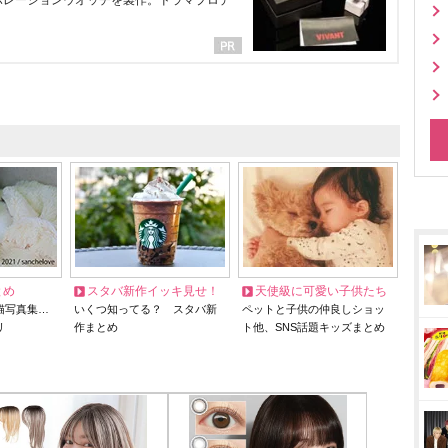
ラボレーションウオッチを製作。ドラマプロデ
とめ
スタバ新作イッキ見せ！
天使級に可愛い子供たち
猫写真集…
いくつ知ってる？ スタバ新
ペットと子供の仲良しショッ
リ
作まとめ
ト他、SNS話題キッズまとめ