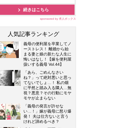
続きはこちら
sponsored by 求人ボックス
人気記事ランキング
義母の便利屋を卒業してノ
ーストレス！ 離婚から始
まる妻と娘の新たな人生に
悔いはなし！【嫁を便利屋
扱いする義母 Vol.44】
「あら、ごめんなさい
ね？」って絶対悪いと思っ
てないでしょ…！ 私の畑
に平然と踏み入る隣人…無
視？悪意？その行動にモヤ
モヤが止まらない
「義母の発言が許せな
い…！」嫁が義母に怒り爆
発！ 夫は仕方ないと言う
けれど諦めるべき？