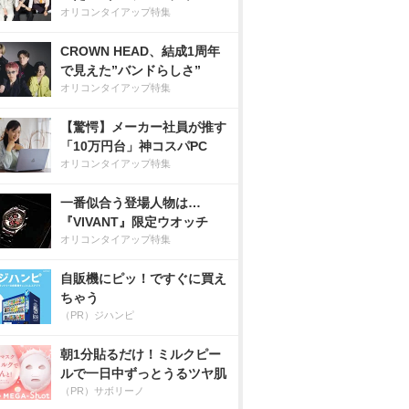
オリコンタイアップ特集
CROWN HEAD、結成1周年
で見えた”バンドらしさ”
オリコンタイアップ特集
【驚愕】メーカー社員が推す
「10万円台」神コスパPC
オリコンタイアップ特集
一番似合う登場人物は…
『VIVANT』限定ウオッチ
オリコンタイアップ特集
自販機にピッ！ですぐに買え
ちゃう
（PR）ジハンピ
朝1分貼るだけ！ミルクピー
ルで一日中ずっとうるツヤ肌
（PR）サボリーノ