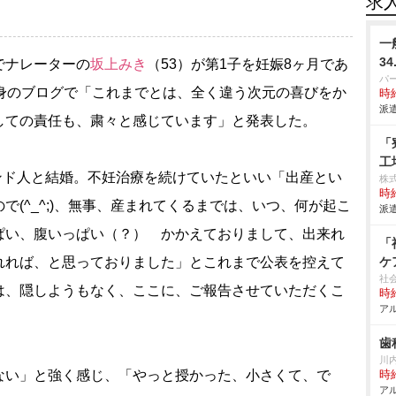
求
一
3
でナレーターの
坂上みき
（53）が第1子を妊娠8ヶ月であ
パ
自身のブログで「これまでとは、全く違う次元の喜びをか
時給
派遣
しての責任も、粛々と感じています」と発表した。
「
工
ンド人と結婚。不妊治療を続けていたといい「出産とい
株
時給
(^_^;)、無事、産まれてくるまでは、いつ、何が起こ
派遣
ぱい、腹いっぱい（？） かかえておりまして、出来れ
「
れれば、と思っておりました」とこれまで公表を控えて
ケ
社
は、隠しようもなく、ここに、ご報告させていただくこ
時給
アル
歯
川
い」と強く感じ、「やっと授かった、小さくて、で
時給
アル