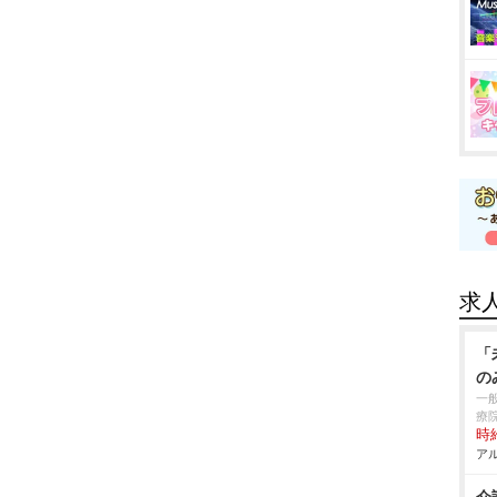
求
「
の
一
療
時給
アル