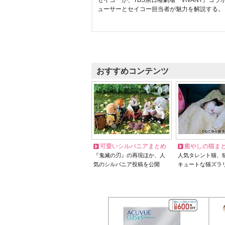
セイコーが、TBS系日曜劇場『VIVANT』コ
ューサーとセイコー担当者が魅力を解説する。
おすすめコンテンツ
可愛いシルバニアまとめ
癒やしの猫ま
『鬼滅の刃』の再現ほか、人
人気タレント猫、
気のシルバニア投稿を公開
キュートな猫ズラ