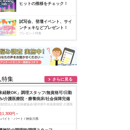
ヒットの推移をチェック！
試写会、登壇イベント、サイ
ンチェキなどプレゼント！
プレゼント特集
人特集
さらに見る
未経験OK」調理スタッフ/無資格可/日勤
み/介護医療院・療養病床/社会保障完備
般財団法人生活保健協会/湯河原中央温泉病院 介護医
院
1,300円～
バイト・パート / 神奈川県