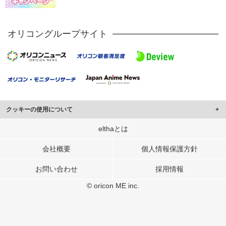
オリコングループサイト
クッキーの使用について
このサイトでは Cookie を使用して、ユーザーに合わせたコンテンツや広告の
elthaとは
表示、ソーシャル メディア機能の提供、広告の表示回数やクリック数の測定を
行っています。
会社概要
個人情報保護方針
また、ユーザーによるサイトの利用状況についても情報を収集し、ソーシャル
お問い合わせ
採用情報
メディアや広告配信、データ解析の各パートナーに提供しています。
各パートナーは、この情報とユーザーが各パートナーに提供した他の情報や、
© oricon ME inc.
ユーザーが各パートナーのサービスを使用したときに収集した他の情報を組み
合わせて使用することがあります。