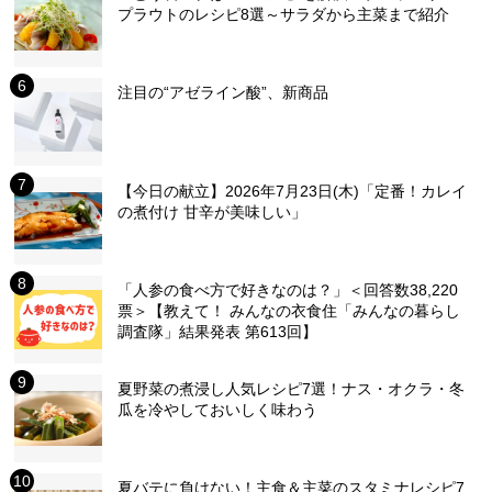
プラウトのレシピ8選～サラダから主菜まで紹介
注目の“アゼライン酸”、新商品
【今日の献立】2026年7月23日(木)「定番！カレイ
の煮付け 甘辛が美味しい」
「人参の食べ方で好きなのは？」＜回答数38,220
票＞【教えて！ みんなの衣食住「みんなの暮らし
調査隊」結果発表 第613回】
夏野菜の煮浸し人気レシピ7選！ナス・オクラ・冬
瓜を冷やしておいしく味わう
夏バテに負けない！主食＆主菜のスタミナレシピ7