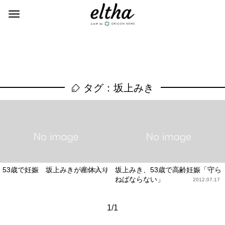
タグ：坂上みき
53歳で妊娠 坂上みきが産休入り
坂上みき、53歳で高齢妊娠「守ら
2012.08.31
ねばならない」
2012.07.17
1/1