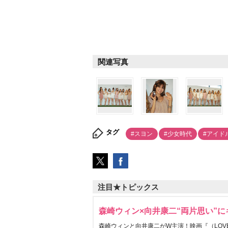
関連写真
タグ
#スヨン
#少女時代
#アイド
注目★トピックス
森崎ウィン×向井康二“両片思い”
森崎ウィンと向井康二がW主演！映画『（LOVE S