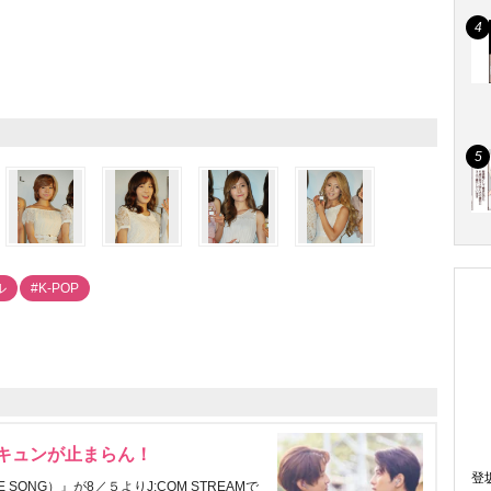
ル
#K-POP
にキュンが止まらん！
登
ONG）』が8／５よりJ:COM STREAMで