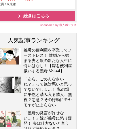
員 / 東京都
続きはこちら
sponsored by 求人ボックス
人気記事ランキング
義母の便利屋を卒業してノ
ーストレス！ 離婚から始
まる妻と娘の新たな人生に
悔いはなし！【嫁を便利屋
扱いする義母 Vol.44】
「あら、ごめんなさい
ね？」って絶対悪いと思っ
てないでしょ…！ 私の畑
に平然と踏み入る隣人…無
視？悪意？その行動にモヤ
モヤが止まらない
「義母の発言が許せな
い…！」嫁が義母に怒り爆
発！ 夫は仕方ないと言う
けれど諦めるべき？