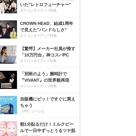
いた”レトロフューチャー”
オリコンタイアップ特集
CROWN HEAD、結成1周年
で見えた”バンドらしさ”
オリコンタイアップ特集
【驚愕】メーカー社員が推す
「10万円台」神コスパPC
オリコンタイアップ特集
「別班のよう」腕時計で
『VIVANT』の世界観再現
オリコンタイアップ特集
自販機にピッ！ですぐに買え
ちゃう
（PR）ジハンピ
朝1分貼るだけ！ミルクピー
ルで一日中ずっとうるツヤ肌