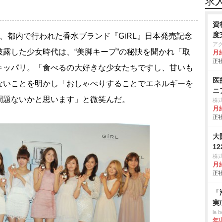
求
資
度
日、都内で行われた香水ブランド『GiRL』日本発売記念
ア
露した少女時代は、“美脚キープ”の秘訣を聞かれ「取
月
正社
キッパリ。「食べるの大好きな少女たちですし、甘いも
医
ないことを明かし「おしゃべりすることでエネルギーを
ニ
問題ないかと思います」と微笑んだ。
株
月
正社
大
1
株式
月給
正社
「
実
la 
年