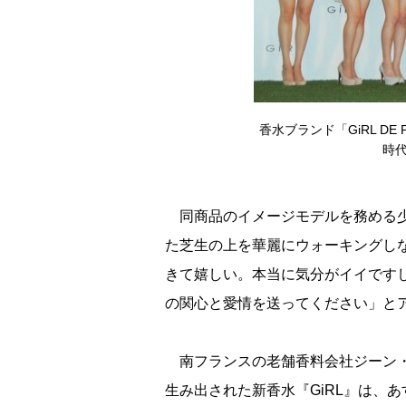
香水ブランド「GiRL D
時代
同商品のイメージモデルを務める少
た芝生の上を華麗にウォーキングし
きて嬉しい。本当に気分がイイです
の関心と愛情を送ってください」と
南フランスの老舗香料会社ジーン・
生み出された新香水『GiRL』は、