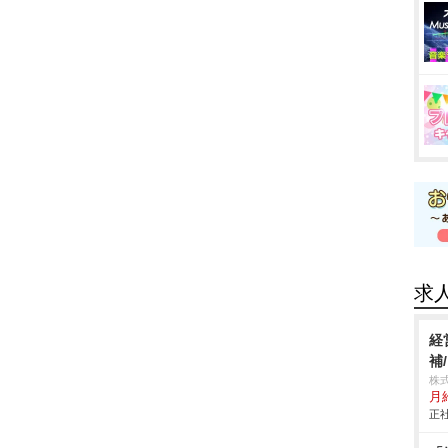
求
経
補
株
月
正社