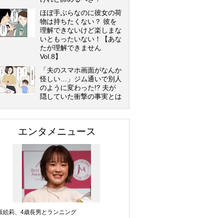
ほぼ手ぶらなのに彼女の荷
物は持ちたくない？ 彼を
理解できないけど楽しまな
いともったいない！【あな
たが理解できません
Vol.8】
「夫のスマホ画面がなんか
怪しい…」ジム通いで別人
のように変わった!? 夫が
隠していた衝撃の事実とは
エンタメニュース
坂絵莉、4歳長男とランニング