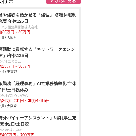
人特集
さらに見る
格や経験を活かせる「経理」 各種休暇制
充実 年休125日
クア少額短期保険株式会社
給25万円～36万円
員 / 大阪府
療活動に貢献する「ネットワークエンジ
ア」/年休125日
式会社エヌコム
給25万円～50万円
員 / 東京都
阪勤務「経理事務」AIで業務効率化/年休
22日/土日祝休み
会社YOLO JAPAN
26万9,231円～38万4,615円
員 / 大阪府
海外バイヤーアシスタント」/福利厚生充
/完休2日/土日祝
belle vie株式会社
収400万円～700万円