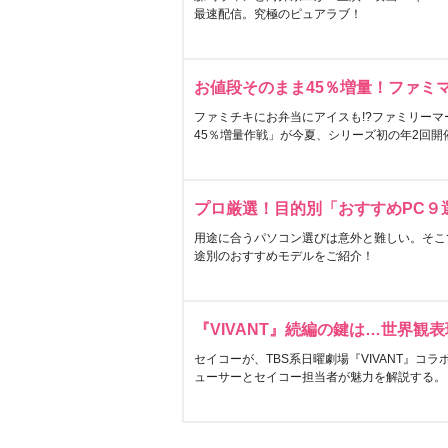
最速配信。究極のピュアラブ！
お値段そのまま45％増量！ファミ
ファミチキにお弁当にアイスも!?ファミリーマ
45％増量作戦」が今夏、シリーズ初の年2回開
プロ厳選！目的別「おすすめPC９
用途に合うパソコン選びは意外と難しい。そこ
途別のおすすめモデルをご紹介！
『VIVANT』続編の鍵は…世界観
セイコーが、TBS系日曜劇場『VIVANT』コ
ューサーとセイコー担当者が魅力を解説する。