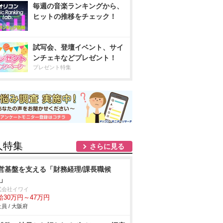
毎週の音楽ランキングから、
ヒットの推移をチェック！
試写会、登壇イベント、サイ
ンチェキなどプレゼント！
プレゼント特集
人特集
さらに見る
営基盤を支える「財務経理/課長職候
/」
式会社イワイ
給30万円～47万円
員 / 大阪府