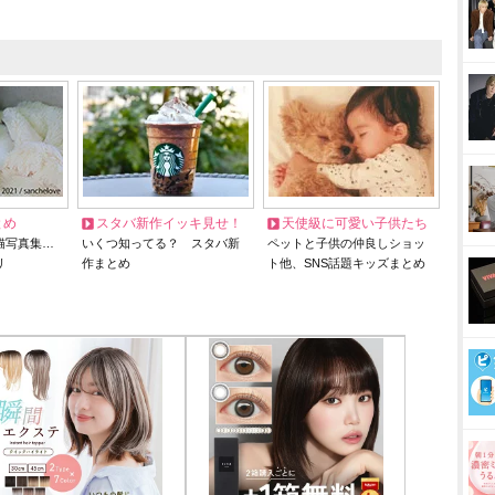
とめ
スタバ新作イッキ見せ！
天使級に可愛い子供たち
猫写真集…
いくつ知ってる？ スタバ新
ペットと子供の仲良しショッ
リ
作まとめ
ト他、SNS話題キッズまとめ