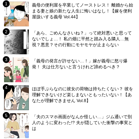
義母の便利屋を卒業してノーストレス！ 離婚から始
まる妻と娘の新たな人生に悔いはなし！【嫁を便利
屋扱いする義母 Vol.44】
「あら、ごめんなさいね？」って絶対悪いと思って
ないでしょ…！ 私の畑に平然と踏み入る隣人…無
視？悪意？その行動にモヤモヤが止まらない
「義母の発言が許せない…！」嫁が義母に怒り爆
発！ 夫は仕方ないと言うけれど諦めるべき？
ほぼ手ぶらなのに彼女の荷物は持ちたくない？ 彼を
理解できないけど楽しまないともったいない！【あ
なたが理解できません Vol.8】
「夫のスマホ画面がなんか怪しい…」ジム通いで別
人のように変わった!? 夫が隠していた衝撃の事実と
は