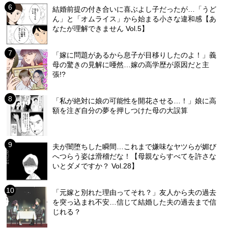
結婚前提の付き合いに喜ぶよし子だったが…「うど
ん」と「オムライス」から始まる小さな違和感【あ
なたが理解できません Vol.5】
「嫁に問題があるから息子が目移りしたのよ！」義
母の驚きの見解に唖然…嫁の高学歴が原因だと主
張!?
「私が絶対に娘の可能性を開花させる…！」娘に高
額を注ぎ自分の夢を押しつけた母の大誤算
夫が闇堕ちした瞬間…これまで嫌味なヤツらが媚び
へつらう姿は滑稽だな！【母親ならすべてを許さな
いとダメですか？ Vol.28】
「元嫁と別れた理由ってそれ？」友人から夫の過去
を突っ込まれ不安…信じて結婚した夫の過去まで信
じれる？