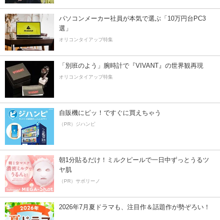
パソコンメーカー社員が本気で選ぶ「10万円台PC3
選」
オリコンタイアップ特集
「別班のよう」腕時計で『VIVANT』の世界観再現
オリコンタイアップ特集
自販機にピッ！ですぐに買えちゃう
（PR）ジハンピ
朝1分貼るだけ！ミルクピールで一日中ずっとうるツ
ヤ肌
（PR）サボリーノ
2026年7月夏ドラマも、注目作＆話題作が勢ぞろい！