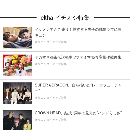
eltha イチオシ特集
イケメンてんこ盛り！尊すぎる男子の純情ラブに胸
キュン
オリコンタイアップ特集
デカすぎ都市伝説発生!?ファミマ45％増量作戦再来
オリコンタイアップ特集
SUPER★DRAGON、自ら描いた”レトロフューチャ
ー”
オリコンタイアップ特集
CROWN HEAD、結成1周年で見えた”バンドらしさ”
オリコンタイアップ特集