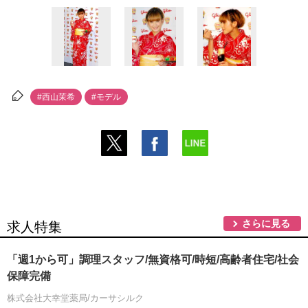
#西山茉希
#モデル
さらに見る
求人特集
「週1から可」調理スタッフ/無資格可/時短/高齢者住宅/社会
保障完備
株式会社大幸堂薬局/カーサシルク