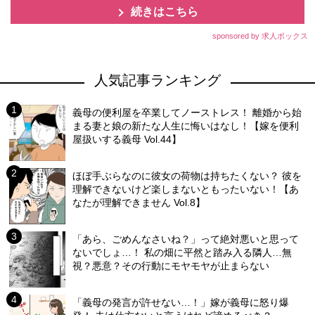
続きはこちら
sponsored by 求人ボックス
人気記事ランキング
義母の便利屋を卒業してノーストレス！ 離婚から始
まる妻と娘の新たな人生に悔いはなし！【嫁を便利
屋扱いする義母 Vol.44】
ほぼ手ぶらなのに彼女の荷物は持ちたくない？ 彼を
理解できないけど楽しまないともったいない！【あ
なたが理解できません Vol.8】
「あら、ごめんなさいね？」って絶対悪いと思って
ないでしょ…！ 私の畑に平然と踏み入る隣人…無
視？悪意？その行動にモヤモヤが止まらない
「義母の発言が許せない…！」嫁が義母に怒り爆