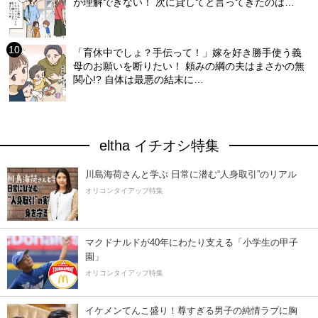
が理解できない！ 次に貸してと言ってきたのは…
「育休中でしょ？手伝って！」嫁を好き勝手使う義
母のお願いを断りたい！ 頼みの綱の夫はまさかの無
関心!? 自体は最悪の結末に…
eltha イチオシ特集
川島海荷さんと学ぶ 日常に潜む“人身取引”のリアル
オリコンタイアップ特集
マクドナルドが40年にわたり支える「小学生の甲子
園」
オリコンタイアップ特集
イケメンてんこ盛り！尊すぎる男子の純情ラブに胸