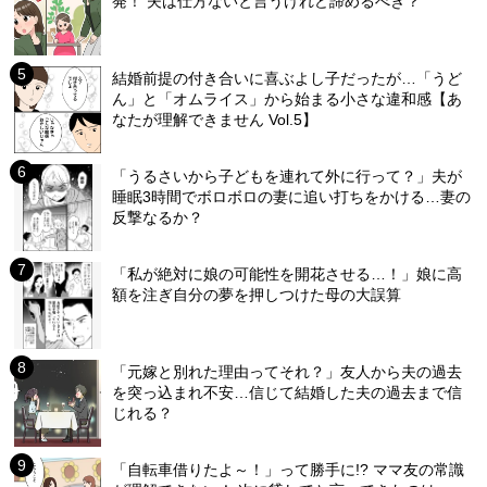
発！ 夫は仕方ないと言うけれど諦めるべき？
結婚前提の付き合いに喜ぶよし子だったが…「うど
ん」と「オムライス」から始まる小さな違和感【あ
なたが理解できません Vol.5】
「うるさいから子どもを連れて外に行って？」夫が
睡眠3時間でボロボロの妻に追い打ちをかける…妻の
反撃なるか？
「私が絶対に娘の可能性を開花させる…！」娘に高
額を注ぎ自分の夢を押しつけた母の大誤算
「元嫁と別れた理由ってそれ？」友人から夫の過去
を突っ込まれ不安…信じて結婚した夫の過去まで信
じれる？
「自転車借りたよ～！」って勝手に!? ママ友の常識