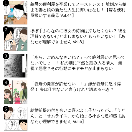
義母の便利屋を卒業してノーストレス！ 離婚から始
まる妻と娘の新たな人生に悔いはなし！【嫁を便利
屋扱いする義母 Vol.44】
ほぼ手ぶらなのに彼女の荷物は持ちたくない？ 彼を
理解できないけど楽しまないともったいない！【あ
なたが理解できません Vol.8】
「あら、ごめんなさいね？」って絶対悪いと思って
ないでしょ…！ 私の畑に平然と踏み入る隣人…無
視？悪意？その行動にモヤモヤが止まらない
「義母の発言が許せない…！」嫁が義母に怒り爆
発！ 夫は仕方ないと言うけれど諦めるべき？
結婚前提の付き合いに喜ぶよし子だったが…「うど
ん」と「オムライス」から始まる小さな違和感【あ
なたが理解できません Vol.5】