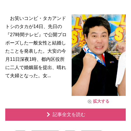
お笑いコンビ・タカアンド
トシのタカが14日、先日の
『27時間テレビ』で公開プロ
ポーズした一般女性と結婚し
たことを発表した。大安の今
月11日深夜1時、都内区役所
に二人で婚姻届を提出、晴れ
て夫婦となった。女...
拡大する
記事全文を読む