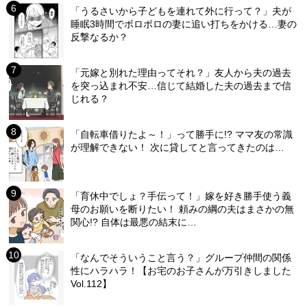
「うるさいから子どもを連れて外に行って？」夫が
睡眠3時間でボロボロの妻に追い打ちをかける…妻の
反撃なるか？
「元嫁と別れた理由ってそれ？」友人から夫の過去
を突っ込まれ不安…信じて結婚した夫の過去まで信
じれる？
「自転車借りたよ～！」って勝手に!? ママ友の常識
が理解できない！ 次に貸してと言ってきたのは…
「育休中でしょ？手伝って！」嫁を好き勝手使う義
母のお願いを断りたい！ 頼みの綱の夫はまさかの無
関心!? 自体は最悪の結末に…
「なんでそういうこと言う？」グループ仲間の関係
性にハラハラ！【お宅のお子さんが万引きしました
Vol.112】