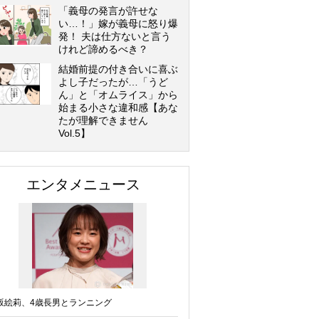
「義母の発言が許せな
い…！」嫁が義母に怒り爆
発！ 夫は仕方ないと言う
けれど諦めるべき？
結婚前提の付き合いに喜ぶ
よし子だったが…「うど
ん」と「オムライス」から
始まる小さな違和感【あな
たが理解できません
Vol.5】
エンタメニュース
坂絵莉、4歳長男とランニング