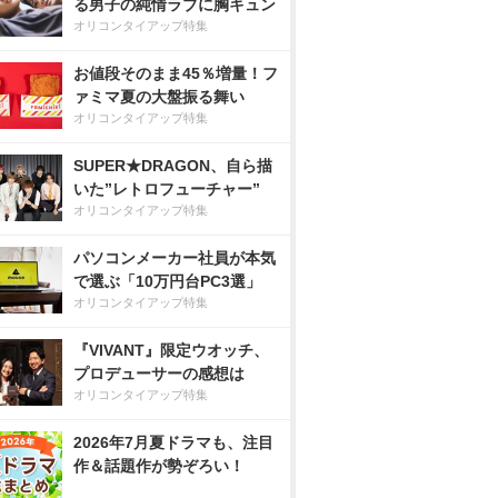
る男子の純情ラブに胸キュン
オリコンタイアップ特集
お値段そのまま45％増量！フ
ァミマ夏の大盤振る舞い
オリコンタイアップ特集
SUPER★DRAGON、自ら描
いた”レトロフューチャー”
オリコンタイアップ特集
パソコンメーカー社員が本気
で選ぶ「10万円台PC3選」
オリコンタイアップ特集
『VIVANT』限定ウオッチ、
プロデューサーの感想は
オリコンタイアップ特集
2026年7月夏ドラマも、注目
作＆話題作が勢ぞろい！