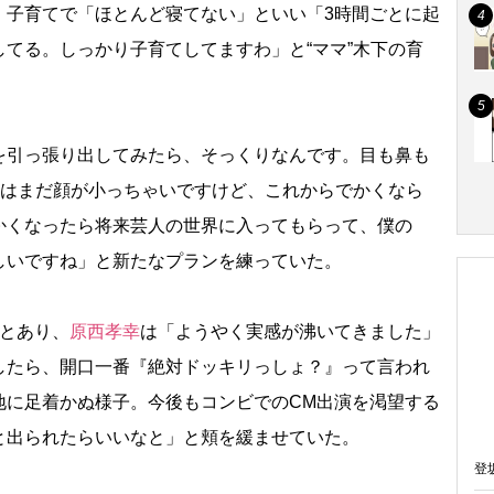
、子育てで「ほとんど寝てない」といい「3時間ごとに起
てる。しっかり子育てしてますわ」と“ママ”木下の育
引っ張り出してみたら、そっくりなんです。目も鼻も
まはまだ顔が小っちゃいですけど、これからでかくなら
かくなったら将来芸人の世界に入ってもらって、僕の
しいですね」と新たなプランを練っていた。
とあり、
原西孝幸
は「ようやく実感が沸いてきました」
したら、開口一番『絶対ドッキリっしょ？』って言われ
地に足着かぬ様子。今後もコンビでのCM出演を渇望する
と出られたらいいなと」と頬を緩ませていた。
登