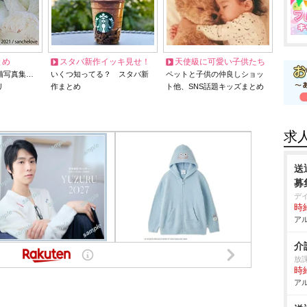
とめ
スタバ新作イッキ見せ！
天使級に可愛い子供たち
猫写真集…
いくつ知ってる？ スタバ新
ペットと子供の仲良しショッ
リ
作まとめ
ト他、SNS話題キッズまとめ
求
送
募
デ
時給
アル
介
放課
時給
アル