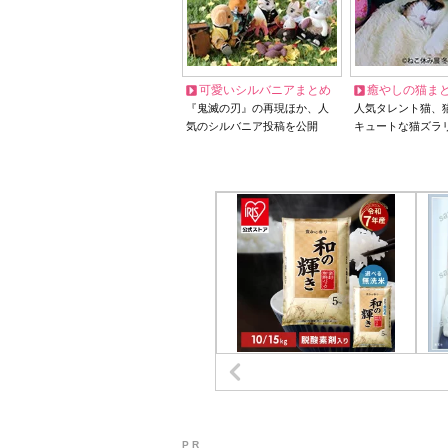
可愛いシルバニアまとめ
癒やしの猫ま
『鬼滅の刃』の再現ほか、人
人気タレント猫、
気のシルバニア投稿を公開
キュートな猫ズラ
P R