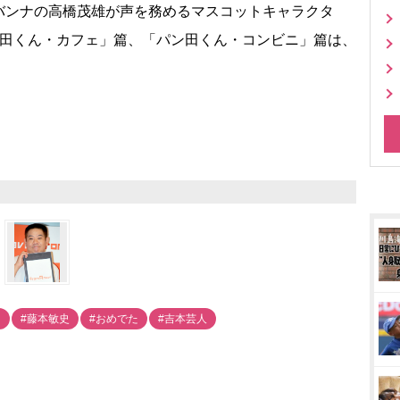
ンナの高橋茂雄が声を務めるマスコットキャラクタ
ン田くん・カフェ」篇、「パン田くん・コンビニ」篇は、
Ａ
#藤本敏史
#おめでた
#吉本芸人