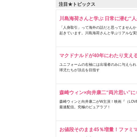
注目★トピックス
川島海荷さんと学ぶ 日常に潜む“人
「人身取引」って海外の話だと思ってませんか
起きています。川島海荷さんと学ぶリアルな実
マクドナルドが40年にわたり支え
ユニフォームの右袖には出場者のみに与えられ
球児たちが頂点を目指す
森崎ウィン×向井康二“両片思い”
森崎ウィンと向井康二がW主演！映画『（LOVE S
最速配信。究極のピュアラブ！
お値段そのまま45％増量！ファミ