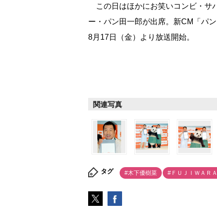
この日はほかにお笑いコンビ・サバ
ー・パン田一郎が出席。新CM「パ
8月17日（金）より放送開始。
関連写真
タグ
#木下優樹菜
#ＦＵＪＩＷＡＲ