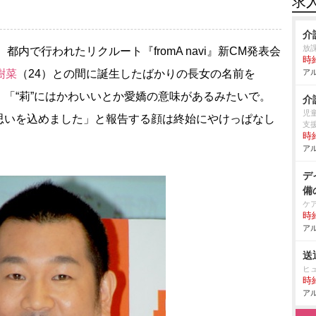
求
介
放課
、都内で行われたリクルート『fromA navi』新CM発表会
時給
樹菜
（24）との間に誕生したばかりの長女の名前を
アル
「“莉”にはかわいいとか愛嬌の意味があるみたいで。
介
児
思いを込めました」と報告する顔は終始にやけっぱなし
支援
時給
アル
デ
備
ケ
時給
アル
送
ヒ
時給
アル