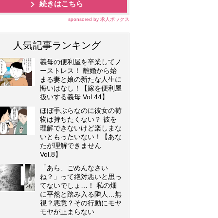
続きはこちら
sponsored by 求人ボックス
人気記事ランキング
義母の便利屋を卒業してノ
ーストレス！ 離婚から始
まる妻と娘の新たな人生に
悔いはなし！【嫁を便利屋
扱いする義母 Vol.44】
ほぼ手ぶらなのに彼女の荷
物は持ちたくない？ 彼を
理解できないけど楽しまな
いともったいない！【あな
たが理解できません
Vol.8】
「あら、ごめんなさい
ね？」って絶対悪いと思っ
てないでしょ…！ 私の畑
に平然と踏み入る隣人…無
視？悪意？その行動にモヤ
モヤが止まらない