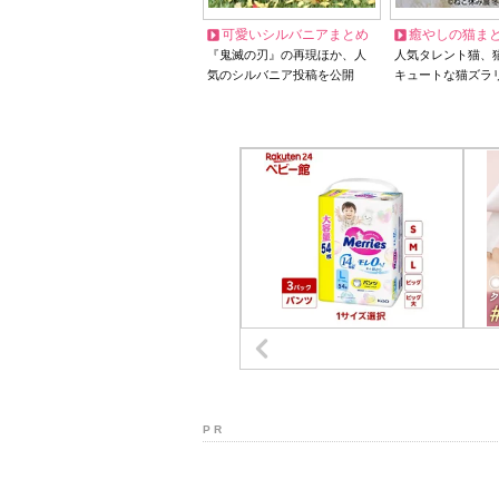
可愛いシルバニアまとめ
癒やしの猫ま
『鬼滅の刃』の再現ほか、人
人気タレント猫、
気のシルバニア投稿を公開
キュートな猫ズラ
P R