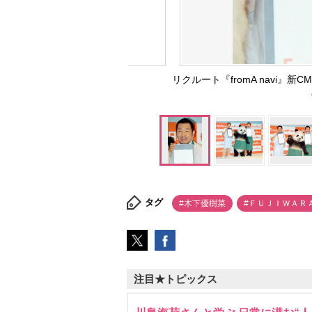
リクルート『fromA navi』
タグ
#木下優樹菜
#ＦＵＪＩＷＡＲ
注目★トピックス