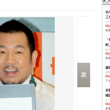
求
化
工
U
時給
派遣
「
即
株
時給
派遣
歯
健
時給
アル
自
確
U
時給
派遣