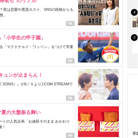
身取引”のリアル
？実は恋愛や悪質ホスト、SNSの投稿からも
態。
る「小学生の甲子園」
る「マクドナルド・ワッペン」をつけて学童
にキュンが止まらん！
ONG）』が8／５よりJ:COM STREAMで
マ夏の大盤振る舞い
ートの人気企画「お値段そのまま おかわり
催！
登