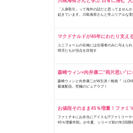
川島海荷さんと学ぶ 日常に潜む“人
「人身取引」って海外の話だと思ってませんか
起きています。川島海荷さんと学ぶリアルな実
マクドナルドが40年にわたり支え
ユニフォームの右袖には出場者のみに与えられ
球児たちが頂点を目指す
森崎ウィン×向井康二“両片思い”
森崎ウィンと向井康二がW主演！映画『（LOVE S
最速配信。究極のピュアラブ！
お値段そのまま45％増量！ファミ
ファミチキにお弁当にアイスも!?ファミリーマ
45％増量作戦」が今夏、シリーズ初の年2回開