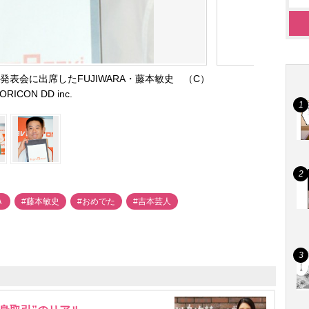
新CM発表会に出席したFUJIWARA・藤本敏史 （C）
ORICON DD inc.
Ａ
#藤本敏史
#おめでた
#吉本芸人