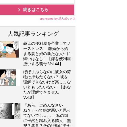
続きはこちら
sponsored by 求人ボックス
人気記事ランキング
義母の便利屋を卒業してノ
ーストレス！ 離婚から始
まる妻と娘の新たな人生に
悔いはなし！【嫁を便利屋
扱いする義母 Vol.44】
ほぼ手ぶらなのに彼女の荷
物は持ちたくない？ 彼を
理解できないけど楽しまな
いともったいない！【あな
たが理解できません
Vol.8】
「あら、ごめんなさい
ね？」って絶対悪いと思っ
てないでしょ…！ 私の畑
に平然と踏み入る隣人…無
視？悪意？その行動にモヤ