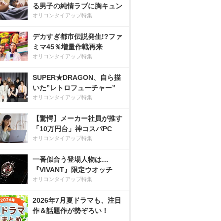
る男子の純情ラブに胸キュン
オリコンタイアップ特集
デカすぎ都市伝説発生!?ファ
ミマ45％増量作戦再来
オリコンタイアップ特集
SUPER★DRAGON、自ら描
いた”レトロフューチャー”
オリコンタイアップ特集
【驚愕】メーカー社員が推す
「10万円台」神コスパPC
オリコンタイアップ特集
一番似合う登場人物は…
『VIVANT』限定ウオッチ
オリコンタイアップ特集
2026年7月夏ドラマも、注目
作＆話題作が勢ぞろい！