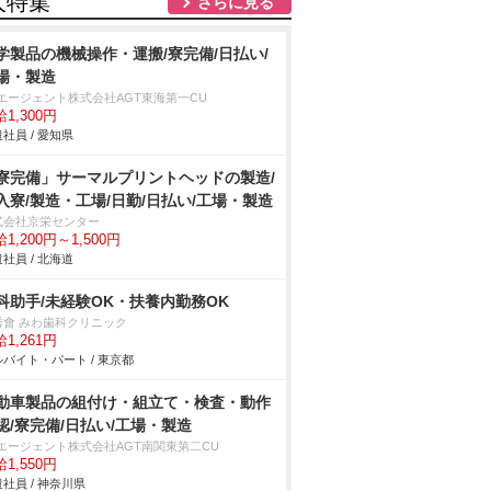
人特集
さらに見る
学製品の機械操作・運搬/寮完備/日払い/
場・製造
Tエージェント株式会社AGT東海第一CU
1,300円
社員 / 愛知県
寮完備」サーマルプリントヘッドの製造/
入寮/製造・工場/日勤/日払い/工場・製造
式会社京栄センター
1,200円～1,500円
社員 / 北海道
科助手/未経験OK・扶養内勤務OK
秀會 みわ歯科クリニック
1,261円
バイト・パート / 東京都
動車製品の組付け・組立て・検査・動作
認/寮完備/日払い/工場・製造
Tエージェント株式会社AGT南関東第二CU
1,550円
社員 / 神奈川県