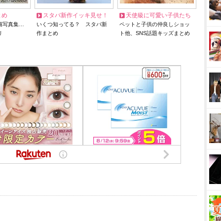
とめ
スタバ新作イッキ見せ！
天使級に可愛い子供たち
猫写真集…
いくつ知ってる？ スタバ新
ペットと子供の仲良しショッ
リ
作まとめ
ト他、SNS話題キッズまとめ