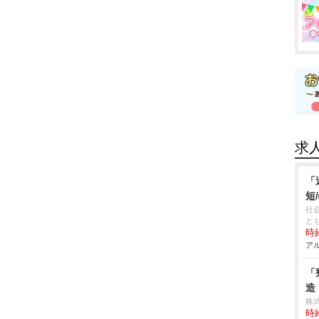
求
「
短
社
と
時給
アル
「
造
株
時給