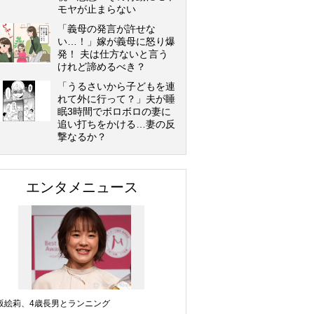
モヤが止まらない
「義母の発言が許せな
い…！」嫁が義母に怒り爆
発！ 夫は仕方ないと言う
けれど諦めるべき？
「うるさいから子どもを連
れて外に行って？」夫が睡
眠3時間でボロボロの妻に
追い打ちをかける…妻の反
撃なるか？
エンタメニュース
坂絵莉、4歳長男とランニング