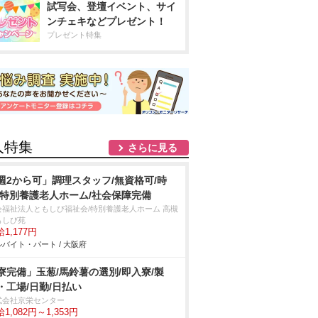
試写会、登壇イベント、サイ
ンチェキなどプレゼント！
プレゼント特集
人特集
さらに見る
週2から可」調理スタッフ/無資格可/時
/特別養護老人ホーム/社会保障完備
会福祉法人ともしび福祉会/特別養護老人ホーム 高槻
もしび苑
1,177円
バイト・パート / 大阪府
寮完備」玉葱/馬鈴薯の選別/即入寮/製
・工場/日勤/日払い
式会社京栄センター
1,082円～1,353円