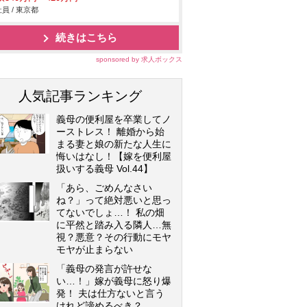
員 / 東京都
続きはこちら
sponsored by 求人ボックス
人気記事ランキング
義母の便利屋を卒業してノ
ーストレス！ 離婚から始
まる妻と娘の新たな人生に
悔いはなし！【嫁を便利屋
扱いする義母 Vol.44】
「あら、ごめんなさい
ね？」って絶対悪いと思っ
てないでしょ…！ 私の畑
に平然と踏み入る隣人…無
視？悪意？その行動にモヤ
モヤが止まらない
「義母の発言が許せな
い…！」嫁が義母に怒り爆
発！ 夫は仕方ないと言う
けれど諦めるべき？