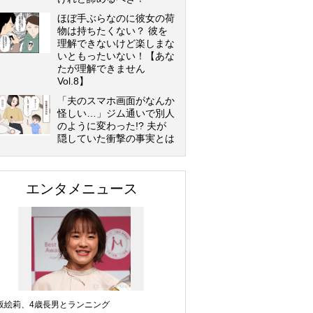
ほぼ手ぶらなのに彼女の荷
物は持ちたくない？ 彼を
理解できないけど楽しまな
いともったいない！【あな
たが理解できません
Vol.8】
「夫のスマホ画面がなんか
怪しい…」ジム通いで別人
のように変わった!? 夫が
隠していた衝撃の事実とは
エンタメニュース
坂絵莉、4歳長男とランニング