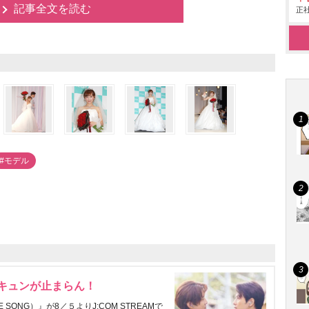
記事全文を読む
正社
#モデル
にキュンが止まらん！
ONG）』が8／５よりJ:COM STREAMで