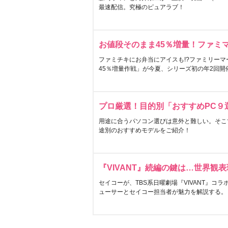
最速配信。究極のピュアラブ！
お値段そのまま45％増量！ファミ
ファミチキにお弁当にアイスも!?ファミリーマ
45％増量作戦」が今夏、シリーズ初の年2回開
プロ厳選！目的別「おすすめPC９
用途に合うパソコン選びは意外と難しい。そこ
途別のおすすめモデルをご紹介！
『VIVANT』続編の鍵は…世界観
セイコーが、TBS系日曜劇場『VIVANT』コ
ューサーとセイコー担当者が魅力を解説する。