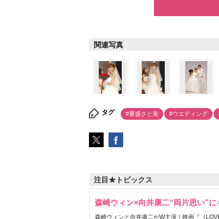
関連写真
タグ
#重盛さと美
#ウエディング
注目★トピックス
森崎ウィン×向井康二“両片思い”
森崎ウィンと向井康二がW主演！映画『（LOVE S