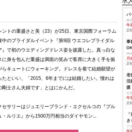
求
バ
株式
年
正社
ントの重盛さと美（23）が25日、東京国際フォーラム
催中のブライダルイベント『第9回 ウエコレブライダル
事
O
ア』で初のウエディングドレス姿を披露した。真っ白な
Me
月
スに身を包んだ重盛は満面の笑みで客席に大きく手を振
正社
がらキュートにウォーキング。ドレスを着て結婚願望が
老
ったといい、「2015、6年までには結婚したい。憧れは
活
援
の剛士さん夫婦です」とはにかんだ。
社
年
正社
セサリーはジュエリーブランド・エクセルコの『ブル
「
・ルリエ』から1500万円相当のダイヤモン...
き
ア
年