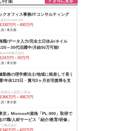
人特集
さらに見る
ックオフィス事務/ITコンサルティング
会社Growth DX
収330万円～400万円
員 / 東京都
務職/データ入力/完全土日休み/ネイル
K/20～30代活躍中/月給50万可能!
illeureVie株式会社
給24万円～50万円
員 / 東京都
健勤務の理学療法士/地域に根差して長く
躍!年休123日・賞与3ヶ月在宅復帰を支
会医療法人財団 仁医会
収366万円～486万円
員 / 東京都
東京」Microsoft資格「PL-900」取得で
るIT職/人材サービス「紹介/教育/研修」
デコ株式会社
収340万円～420万円