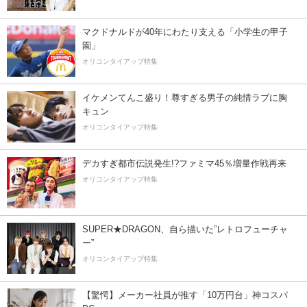
マクドナルドが40年にわたり支える「小学生の甲子
園」
オリコンタイアップ特集
イケメンてんこ盛り！尊すぎる男子の純情ラブに胸
キュン
オリコンタイアップ特集
デカすぎ都市伝説発生!?ファミマ45％増量作戦再来
オリコンタイアップ特集
SUPER★DRAGON、自ら描いた”レトロフューチャ
ー”
オリコンタイアップ特集
【驚愕】メーカー社員が推す「10万円台」神コスパ