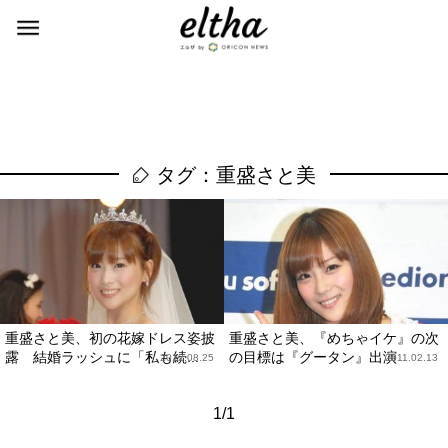
タグ：重盛さと美
重盛さと美、初の花嫁ドレス姿披
重盛さと美、『めちゃイケ』の次
露 結婚ラッシュに「私も続...
の目標は『グータン』出演
2012.08.25
2011.02.13
1/1