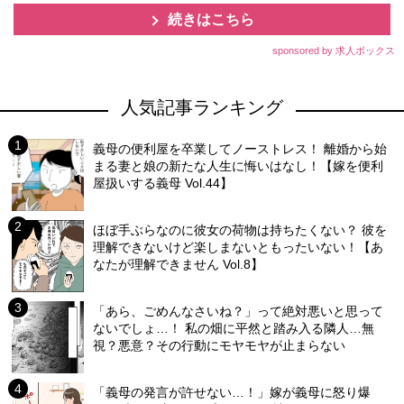
続きはこちら
sponsored by 求人ボックス
人気記事ランキング
義母の便利屋を卒業してノーストレス！ 離婚から始
まる妻と娘の新たな人生に悔いはなし！【嫁を便利
屋扱いする義母 Vol.44】
ほぼ手ぶらなのに彼女の荷物は持ちたくない？ 彼を
理解できないけど楽しまないともったいない！【あ
なたが理解できません Vol.8】
「あら、ごめんなさいね？」って絶対悪いと思って
ないでしょ…！ 私の畑に平然と踏み入る隣人…無
視？悪意？その行動にモヤモヤが止まらない
「義母の発言が許せない…！」嫁が義母に怒り爆