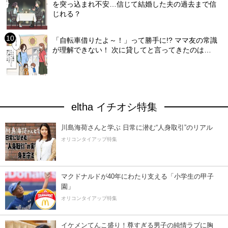
を突っ込まれ不安…信じて結婚した夫の過去まで信
じれる？
「自転車借りたよ～！」って勝手に!? ママ友の常識
が理解できない！ 次に貸してと言ってきたのは…
eltha イチオシ特集
川島海荷さんと学ぶ 日常に潜む“人身取引”のリアル
オリコンタイアップ特集
マクドナルドが40年にわたり支える「小学生の甲子
園」
オリコンタイアップ特集
イケメンてんこ盛り！尊すぎる男子の純情ラブに胸