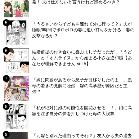
発！ 夫は仕方ないと言うけれど諦めるべき？
「うるさいから子どもを連れて外に行って？」夫が
睡眠3時間でボロボロの妻に追い打ちをかける…妻の
反撃なるか？
結婚前提の付き合いに喜ぶよし子だったが…「うど
ん」と「オムライス」から始まる小さな違和感【あ
なたが理解できません Vol.5】
「嫁に問題があるから息子が目移りしたのよ！」義
母の驚きの見解に唖然…嫁の高学歴が原因だと主
張!?
「私が絶対に娘の可能性を開花させる…！」娘に高
額を注ぎ自分の夢を押しつけた母の大誤算
「元嫁と別れた理由ってそれ？」友人から夫の過去