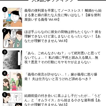
義母の便利屋を卒業してノーストレス！ 離婚から始
まる妻と娘の新たな人生に悔いはなし！【嫁を便利
屋扱いする義母 Vol.44】
ほぼ手ぶらなのに彼女の荷物は持ちたくない？ 彼を
理解できないけど楽しまないともったいない！【あ
なたが理解できません Vol.8】
「あら、ごめんなさいね？」って絶対悪いと思って
ないでしょ…！ 私の畑に平然と踏み入る隣人…無
視？悪意？その行動にモヤモヤが止まらない
「義母の発言が許せない…！」嫁が義母に怒り爆
発！ 夫は仕方ないと言うけれど諦めるべき？
結婚前提の付き合いに喜ぶよし子だったが…「うど
ん」と「オムライス」から始まる小さな違和感【あ
なたが理解できません Vol.5】