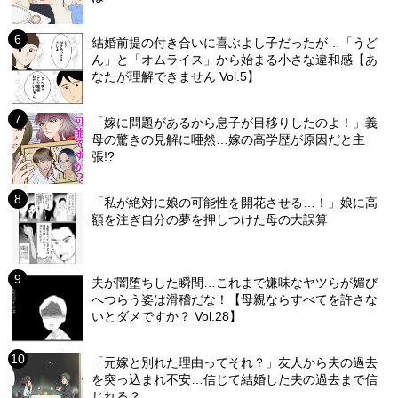
結婚前提の付き合いに喜ぶよし子だったが…「うど
ん」と「オムライス」から始まる小さな違和感【あ
なたが理解できません Vol.5】
「嫁に問題があるから息子が目移りしたのよ！」義
母の驚きの見解に唖然…嫁の高学歴が原因だと主
張!?
「私が絶対に娘の可能性を開花させる…！」娘に高
額を注ぎ自分の夢を押しつけた母の大誤算
夫が闇堕ちした瞬間…これまで嫌味なヤツらが媚び
へつらう姿は滑稽だな！【母親ならすべてを許さな
いとダメですか？ Vol.28】
「元嫁と別れた理由ってそれ？」友人から夫の過去
を突っ込まれ不安…信じて結婚した夫の過去まで信
じれる？