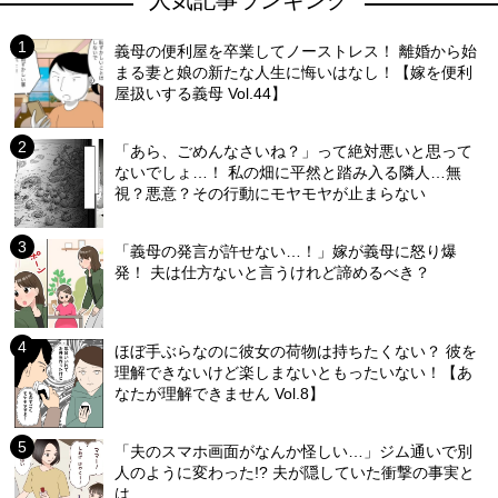
人気記事ランキング
義母の便利屋を卒業してノーストレス！ 離婚から始
まる妻と娘の新たな人生に悔いはなし！【嫁を便利
屋扱いする義母 Vol.44】
「あら、ごめんなさいね？」って絶対悪いと思って
ないでしょ…！ 私の畑に平然と踏み入る隣人…無
視？悪意？その行動にモヤモヤが止まらない
「義母の発言が許せない…！」嫁が義母に怒り爆
発！ 夫は仕方ないと言うけれど諦めるべき？
ほぼ手ぶらなのに彼女の荷物は持ちたくない？ 彼を
理解できないけど楽しまないともったいない！【あ
なたが理解できません Vol.8】
「夫のスマホ画面がなんか怪しい…」ジム通いで別
人のように変わった!? 夫が隠していた衝撃の事実と
は