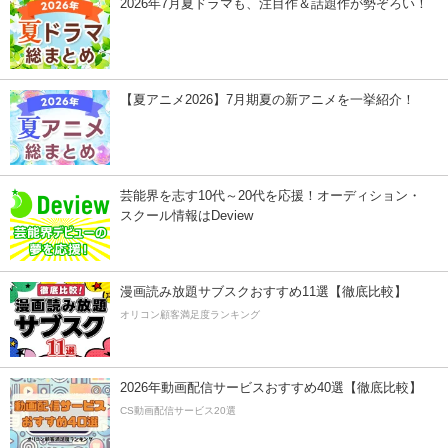
2026年7月夏ドラマも、注目作＆話題作が勢ぞろい！
【夏アニメ2026】7月期夏の新アニメを一挙紹介！
芸能界を志す10代～20代を応援！オーディション・
スクール情報はDeview
漫画読み放題サブスクおすすめ11選【徹底比較】
オリコン顧客満足度ランキング
2026年動画配信サービスおすすめ40選【徹底比較】
CS動画配信サービス20選