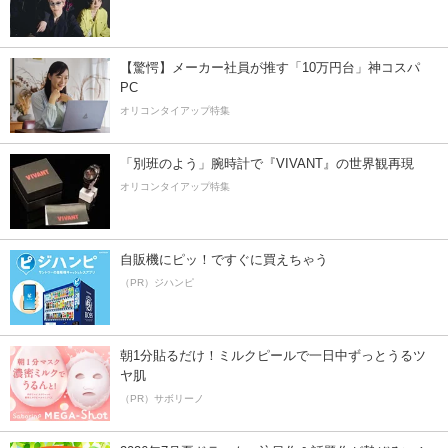
【驚愕】メーカー社員が推す「10万円台」神コスパ
PC
オリコンタイアップ特集
「別班のよう」腕時計で『VIVANT』の世界観再現
オリコンタイアップ特集
自販機にピッ！ですぐに買えちゃう
（PR）ジハンピ
朝1分貼るだけ！ミルクピールで一日中ずっとうるツ
ヤ肌
（PR）サボリーノ