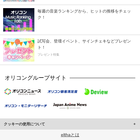
毎週の音楽ランキングから、ヒットの推移をチェッ
ク！
試写会、登壇イベント、サインチェキなどプレゼン
ト！
プレゼント特集
オリコングループサイト
クッキーの使用について
このサイトでは Cookie を使用して、ユーザーに合わせたコンテンツや広告の
elthaとは
表示、ソーシャル メディア機能の提供、広告の表示回数やクリック数の測定を