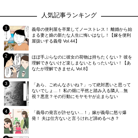
人気記事ランキング
義母の便利屋を卒業してノーストレス！ 離婚から始
まる妻と娘の新たな人生に悔いはなし！【嫁を便利
屋扱いする義母 Vol.44】
ほぼ手ぶらなのに彼女の荷物は持ちたくない？ 彼を
理解できないけど楽しまないともったいない！【あ
なたが理解できません Vol.8】
「あら、ごめんなさいね？」って絶対悪いと思って
ないでしょ…！ 私の畑に平然と踏み入る隣人…無
視？悪意？その行動にモヤモヤが止まらない
「義母の発言が許せない…！」嫁が義母に怒り爆
発！ 夫は仕方ないと言うけれど諦めるべき？