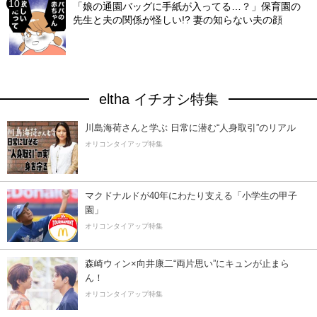
「娘の通園バッグに手紙が入ってる…？」保育園の
先生と夫の関係が怪しい!? 妻の知らない夫の顔
eltha イチオシ特集
川島海荷さんと学ぶ 日常に潜む“人身取引”のリアル
オリコンタイアップ特集
マクドナルドが40年にわたり支える「小学生の甲子
園」
オリコンタイアップ特集
森崎ウィン×向井康二“両片思い”にキュンが止まら
ん！
オリコンタイアップ特集