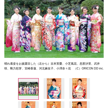
晴れ着姿をお披露目した（左から）吉本実憂、小芝風花、忽那汐里、武井
咲、剛力彩芽、宮崎香蓮、河北麻友子、小澤奈々花 （C）ORICON DD inc.