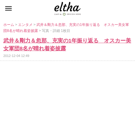
ホーム
>
エンタメ
>
武井＆剛力＆忽那、充実の1年振り返る オスカー美女軍
団8名が晴れ着姿披露
> 写真・詳細 1枚目
武井＆剛力＆忽那、充実の1年振り返る オスカー美
女軍団8名が晴れ着姿披露
2012-12-04 12:49