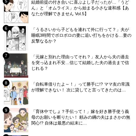
結婚前提の付き合いに喜ぶよし子だったが…「うど
ん」と「オムライス」から始まる小さな違和感【あ
なたが理解できません Vol.5】
「うるさいから子どもを連れて外に行って？」夫が
睡眠3時間でボロボロの妻に追い打ちをかける…妻の
反撃なるか？
「元嫁と別れた理由ってそれ？」友人から夫の過去
を突っ込まれ不安…信じて結婚した夫の過去まで信
じれる？
「自転車借りたよ～！」って勝手に!? ママ友の常識
が理解できない！ 次に貸してと言ってきたのは…
「育休中でしょ？手伝って！」嫁を好き勝手使う義
母のお願いを断りたい！ 頼みの綱の夫はまさかの無
関心!? 自体は最悪の結末に…