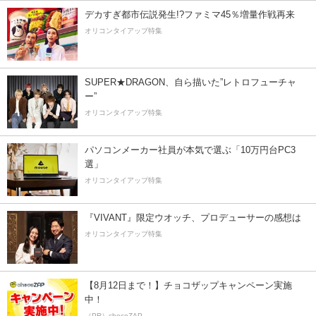
デカすぎ都市伝説発生!?ファミマ45％増量作戦再来
オリコンタイアップ特集
SUPER★DRAGON、自ら描いた”レトロフューチャ
ー”
オリコンタイアップ特集
パソコンメーカー社員が本気で選ぶ「10万円台PC3
選」
オリコンタイアップ特集
『VIVANT』限定ウオッチ、プロデューサーの感想は
オリコンタイアップ特集
【8月12日まで！】チョコザップキャンペーン実施
中！
（PR）chocoZAP