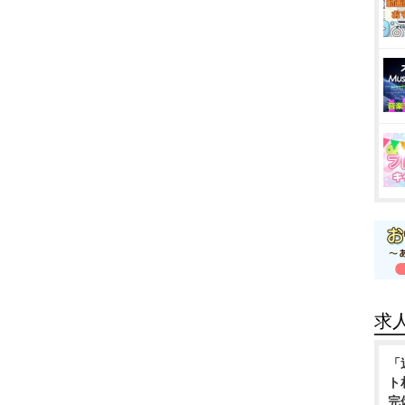
求
「
ト
完