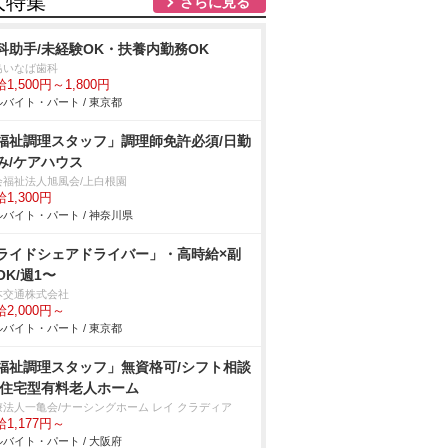
人特集
さらに見る
科助手/未経験OK・扶養内勤務OK
島いなば歯科
1,500円～1,800円
バイト・パート / 東京都
福祉調理スタッフ」調理師免許必須/日勤
み/ケアハウス
会福祉法人旭風会/上白根園
1,300円
バイト・パート / 神奈川県
ライドシェアドライバー」・高時給×副
OK/週1〜
本交通株式会社
2,000円～
バイト・パート / 東京都
福祉調理スタッフ」無資格可/シフト相談
/住宅型有料老人ホーム
療法人一亀会/ナーシングホーム レイ クラディア
1,177円～
バイト・パート / 大阪府