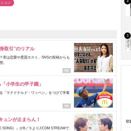
ッション
身取引”のリアル
？実は恋愛や悪質ホスト、SNSの投稿からも
態。
る「小学生の甲子園」
る「マクドナルド・ワッペン」をつけて学童
にキュンが止まらん！
登
ONG）』が8／５よりJ:COM STREAMで