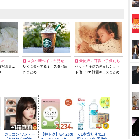
とめ
スタバ新作イッキ見せ！
天使級に可愛い子供たち
猫写真集…
いくつ知ってる？ スタバ新
ペットと子供の仲良しショッ
リ
作まとめ
ト他、SNS話題キッズまとめ