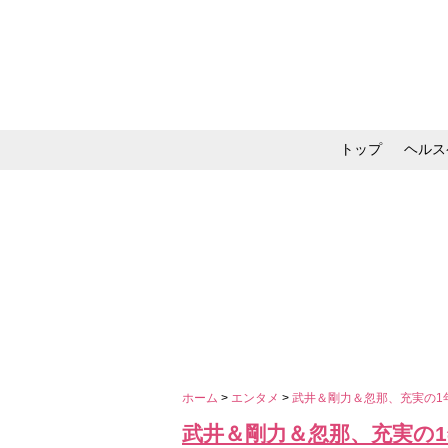
トップ
ヘルス
メイク・コスメ・スキ
ホーム
>
エンタメ
>
武井＆剛力＆忽那、充実の1
武井＆剛力＆忽那、充実の