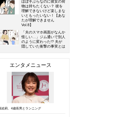
ほぼ手ぶらなのに彼女の荷
物は持ちたくない？ 彼を
理解できないけど楽しまな
いともったいない！【あな
たが理解できません
Vol.8】
「夫のスマホ画面がなんか
怪しい…」ジム通いで別人
のように変わった!? 夫が
隠していた衝撃の事実とは
エンタメニュース
坂絵莉、4歳長男とランニング