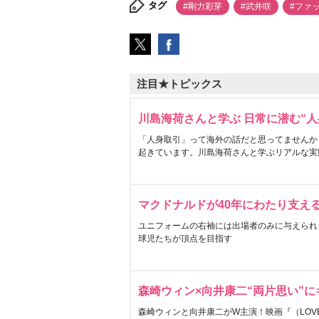
タグ
#剛力彩芽
#武井咲
#ファ
注目★トピックス
川島海荷さんと学ぶ 日常に潜む“人
「人身取引」って海外の話だと思ってませんか
起きています。川島海荷さんと学ぶリアルな実
マクドナルドが40年にわたり支え
ユニフォームの右袖には出場者のみに与えられ
球児たちが頂点を目指す
森崎ウィン×向井康二“両片思い”
森崎ウィンと向井康二がW主演！映画『（LOVE S