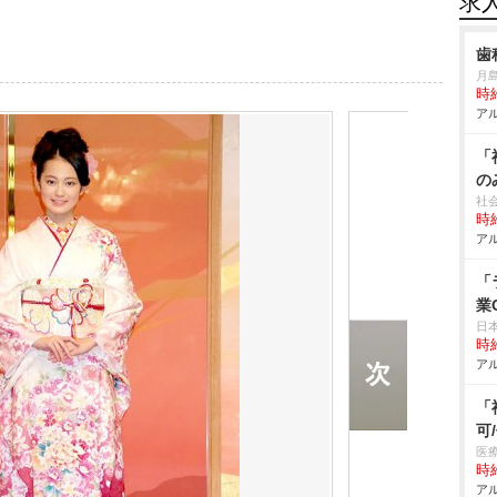
求
歯
月
時給
アル
「
の
社
時給
アル
「
業
日
時給
アル
「
可
医
時給
アル