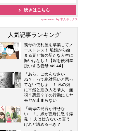
続きはこちら
sponsored by 求人ボックス
人気記事ランキング
義母の便利屋を卒業してノ
ーストレス！ 離婚から始
まる妻と娘の新たな人生に
悔いはなし！【嫁を便利屋
扱いする義母 Vol.44】
「あら、ごめんなさい
ね？」って絶対悪いと思っ
てないでしょ…！ 私の畑
に平然と踏み入る隣人…無
視？悪意？その行動にモヤ
モヤが止まらない
「義母の発言が許せな
い…！」嫁が義母に怒り爆
発！ 夫は仕方ないと言う
けれど諦めるべき？