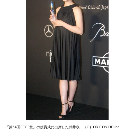
『第54回FECJ賞』の授賞式に出席した武井咲 （C）ORICON DD inc.