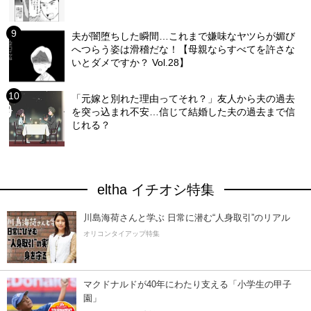
夫が闇堕ちした瞬間…これまで嫌味なヤツらが媚び
へつらう姿は滑稽だな！【母親ならすべてを許さな
いとダメですか？ Vol.28】
「元嫁と別れた理由ってそれ？」友人から夫の過去
を突っ込まれ不安…信じて結婚した夫の過去まで信
じれる？
eltha イチオシ特集
川島海荷さんと学ぶ 日常に潜む“人身取引”のリアル
オリコンタイアップ特集
マクドナルドが40年にわたり支える「小学生の甲子
園」