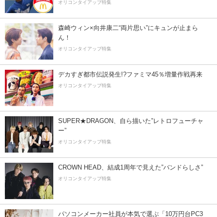
オリコンタイアップ特集
森崎ウィン×向井康二“両片思い”にキュンが止まら
ん！
オリコンタイアップ特集
デカすぎ都市伝説発生!?ファミマ45％増量作戦再来
オリコンタイアップ特集
SUPER★DRAGON、自ら描いた”レトロフューチャ
ー”
オリコンタイアップ特集
CROWN HEAD、結成1周年で見えた”バンドらしさ”
オリコンタイアップ特集
パソコンメーカー社員が本気で選ぶ「10万円台PC3