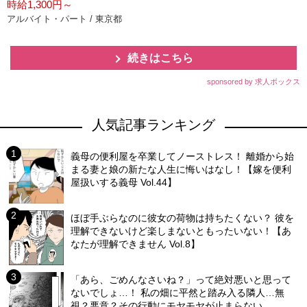
時給1,300円～
アルバイト・パート / 東京都
続きはこちら
sponsored by 求人ボックス
人気記事ランキング
義母の便利屋を卒業してノーストレス！ 離婚から始
まる妻と娘の新たな人生に悔いはなし！【嫁を便利
屋扱いする義母 Vol.44】
ほぼ手ぶらなのに彼女の荷物は持ちたくない？ 彼を
理解できないけど楽しまないともったいない！【あ
なたが理解できません Vol.8】
「あら、ごめんなさいね？」って絶対悪いと思って
ないでしょ…！ 私の畑に平然と踏み入る隣人…無
視？悪意？その行動にモヤモヤが止まらない