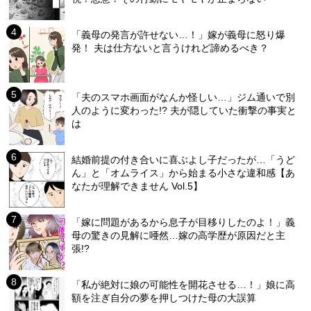
「義母の発言が許せない…！」嫁が義母に怒り爆
発！ 夫は仕方ないと言うけれど諦めるべき？
「夫のスマホ画面がなんか怪しい…」ジム通いで別
人のように変わった!? 夫が隠していた衝撃の事実と
は
結婚前提の付き合いに喜ぶよし子だったが…「うど
ん」と「オムライス」から始まる小さな違和感【あ
なたが理解できません Vol.5】
「嫁に問題があるから息子が目移りしたのよ！」義
母の驚きの見解に唖然…嫁の高学歴が原因だと主
張!?
「私が絶対に娘の可能性を開花させる…！」娘に高
額を注ぎ自分の夢を押しつけた母の大誤算