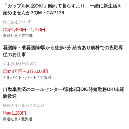
「カップル同室OK!」離れて暮らすより、一緒に新生活を
始めませんか?/QM・CAP139
株式会社グロウF
時給1,400円～1,750円
派遣社員 / 東京都
看護師・准看護師/駅から徒歩7分 給食あり病棟での夜勤専
従のお仕事
矢木脳神経外科病院
日給3万円～3万5,000円
アルバイト・パート / 大阪府
自動車共済のコールセンター/週休3日OK/時短勤務OK/未経
験歓迎
株式会社ベルシステム24
時給1,260円
派遣社員 / 北海道