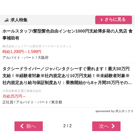
さらに見る
求人特集
ホールスタッフ/髪型髪色自由インセン1000円支給博多発の人気店 食
事補助有
株式会社ジェイアール西日本フードサービスネット
時給1,200円～1,599円
アルバイト・パート / 大阪府
タクシードライバー／ジャパンタクシーすぐ乗れます！最大30万円
支給！※経験者対象※社内規定あり10万円支給！※未経験者対象※
社内規定あり給与保証制度あり：乗務開始から8ヶ月間35万円その後
4ヶ月間30万円の1年間の給与保証を支給！※未経験者対象社宅（単
大和自動車交通江東株式会社
身寮）完備！家賃35,000円（入居から12カ月）退職金制度あり！女
月給25万円～
正社員 / アルバイト・パート / 東京都
性乗務員大募集しております。女性特集記事 → 会社の特徴をチェッ
ク
sponsored by 求人ボックス
2 / 2
前へ
次へ