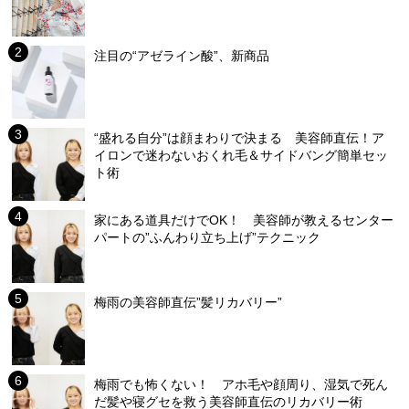
注目の“アゼライン酸”、新商品
“盛れる自分”は顔まわりで決まる 美容師直伝！ア
イロンで迷わないおくれ毛＆サイドバング簡単セッ
ト術
家にある道具だけでOK！ 美容師が教えるセンター
パートの”ふんわり立ち上げ”テクニック
梅雨の美容師直伝”髪リカバリー”
梅雨でも怖くない！ アホ毛や顔周り、湿気で死ん
だ髪や寝グセを救う美容師直伝のリカバリー術