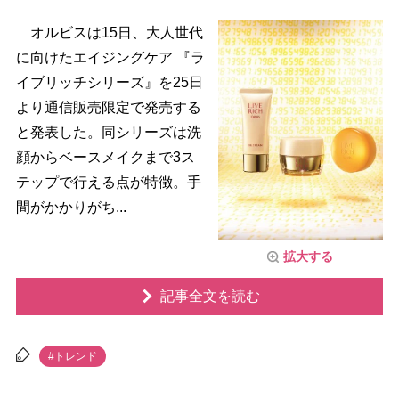
オルビスは15日、大人世代
に向けたエイジングケア 『ラ
イブリッチシリーズ』を25日
より通信販売限定で発売する
と発表した。同シリーズは洗
顔からベースメイクまで3ス
テップで行える点が特徴。手
間がかかりがち...
拡大する
記事全文を読む
#トレンド