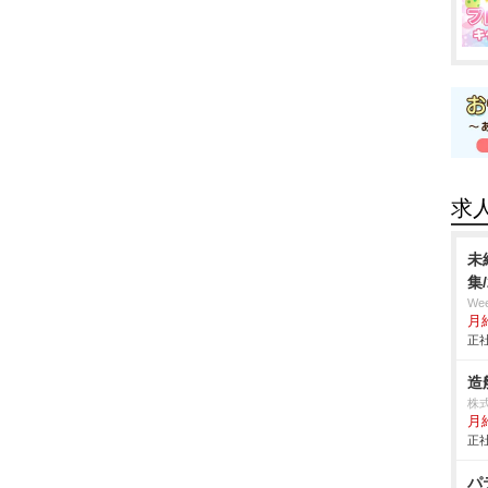
求
未
集
We
月
正社
造
株
月
正社
パ