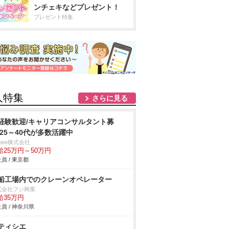
ンチェキなどプレゼント！
プレゼント特集
人特集
さらに見る
経験歓迎/キャリアコンサルタント募
/25～40代が多数活躍中
eee株式会社
給25万円～50万円
員 / 東京都
船工場内でのクレーンオペレーター
式会社フジ興業
給35万円
員 / 神奈川県
ティシエ