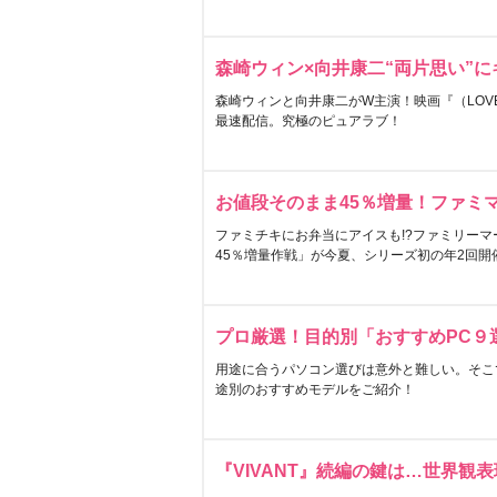
森崎ウィン×向井康二“両片思い”
森崎ウィンと向井康二がW主演！映画『（LOVE S
最速配信。究極のピュアラブ！
お値段そのまま45％増量！ファミ
ファミチキにお弁当にアイスも!?ファミリーマ
45％増量作戦」が今夏、シリーズ初の年2回開
プロ厳選！目的別「おすすめPC９
用途に合うパソコン選びは意外と難しい。そこ
途別のおすすめモデルをご紹介！
『VIVANT』続編の鍵は…世界観