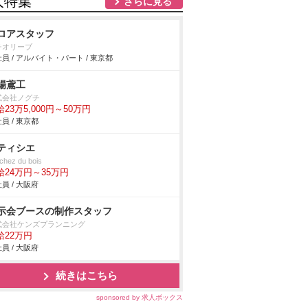
人特集
さらに見る
ロアスタッフ
チオリーブ
員 / アルバイト・パート / 東京都
場鳶工
式会社ノグチ
23万5,000円～50万円
員 / 東京都
ティシエ
chez du bois
給24万円～35万円
員 / 大阪府
示会ブースの制作スタッフ
式会社ケンズプランニング
給22万円
員 / 大阪府
続きはこちら
sponsored by 求人ボックス