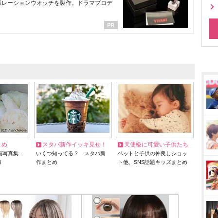
ラボレーションウオッチを製作。ドラマプロデ
とめ
スタバ新作イッキ見せ！
天使級に可愛い子供たち
猫写真集…
いくつ知ってる？ スタバ新
ペットと子供の仲良しショッ
リ
作まとめ
ト他、SNS話題キッズまとめ