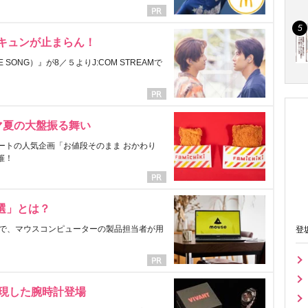
にキュンが止まらん！
ONG）』が8／５よりJ:COM STREAMで
マ夏の大盤振る舞い
ートの人気企画「お値段そのまま おかわり
催！
選」とは？
で、マウスコンピューターの製品担当者が用
登
表現した腕時計登場