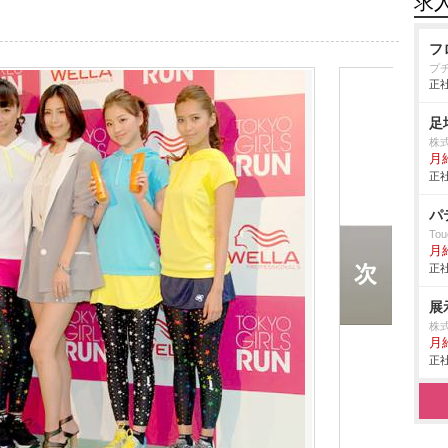
求
フ
プ
正社
足
株
月給
正社
パ
Tou
月
正社
展
株
月
正社