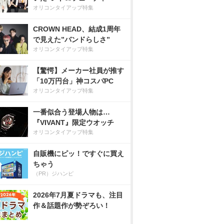
オリコンタイアップ特集
CROWN HEAD、結成1周年
で見えた”バンドらしさ”
オリコンタイアップ特集
【驚愕】メーカー社員が推す
「10万円台」神コスパPC
オリコンタイアップ特集
一番似合う登場人物は…
『VIVANT』限定ウオッチ
オリコンタイアップ特集
自販機にピッ！ですぐに買え
ちゃう
（PR）ジハンピ
2026年7月夏ドラマも、注目
作＆話題作が勢ぞろい！