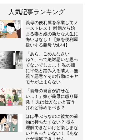
人気記事ランキング
義母の便利屋を卒業してノ
ーストレス！ 離婚から始
まる妻と娘の新たな人生に
悔いはなし！【嫁を便利屋
扱いする義母 Vol.44】
「あら、ごめんなさい
ね？」って絶対悪いと思っ
てないでしょ…！ 私の畑
に平然と踏み入る隣人…無
視？悪意？その行動にモヤ
モヤが止まらない
「義母の発言が許せな
い…！」嫁が義母に怒り爆
発！ 夫は仕方ないと言う
けれど諦めるべき？
ほぼ手ぶらなのに彼女の荷
物は持ちたくない？ 彼を
理解できないけど楽しまな
いともったいない！【あな
たが理解できません