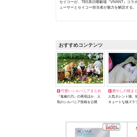
セイコーが、TBS系日曜劇場『VIVANT』コ
ューサーとセイコー担当者が魅力を解説する。
おすすめコンテンツ
可愛いシルバニアまとめ
癒やしの猫ま
『鬼滅の刃』の再現ほか、人
人気タレント猫、
気のシルバニア投稿を公開
キュートな猫ズラ