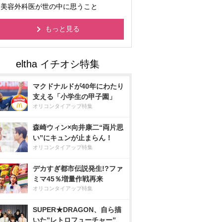
美容外科医が世の中に思うこと
もっと見る
マクドナルドが40年にわたり
支える「小学生の甲子園」
オリコンタイアップ特集
森崎ウィン×向井康二“両片思
い”にキュンが止まらん！
オリコンタイアップ特集
デカすぎ都市伝説発生!?ファ
ミマ45％増量作戦再来
オリコンタイアップ特集
SUPER★DRAGON、自ら描
いた”レトロフューチャー”