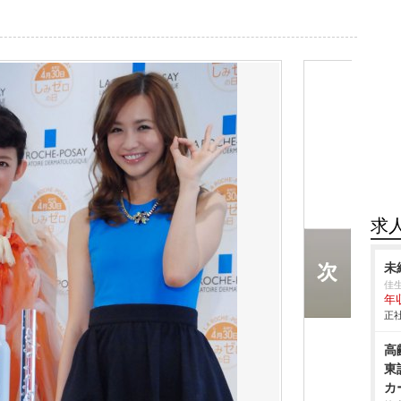
求
未
佳
年
正社
高
東
カ