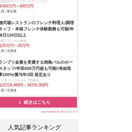
式会社STIフードホールディングス
収450万円～600万円
員 / 東京都
婚式場レストランのフレンチ料理人/調理
タッフ・本格フレンチ体験勤務も可能/年
休日120日以上
の森フランセス教会
給25万円～26万円
員 / 北海道
ランプリ金賞を受賞する焼鳥バルのホー
スタッフ/年収600万円超も可能!/有給取
率100%/賞与年3回 規定あり
ただきコッコちゃん 北8条店
23万8,400円～34万6,350円
員 / 北海道
続きはこちら
sponsored by 求人ボックス
人気記事ランキング