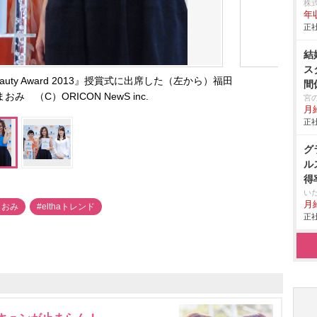
株
年
正社
結
ス
eauty Award 2013』授賞式に出席した（左から）福田
間
み （C）ORICON NewS inc.
宮
月
正社
グ
ル
得
い
月給
まおみ
#elthaトレンド
正社