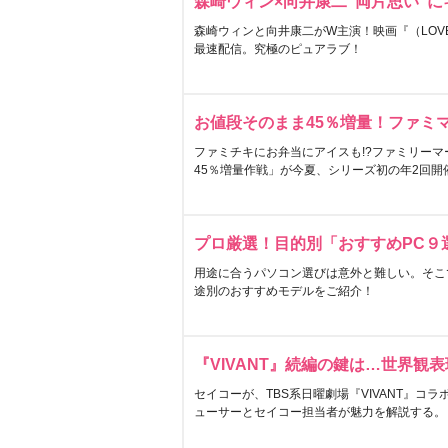
森崎ウィン×向井康二“両片思い”
森崎ウィンと向井康二がW主演！映画『（LOVE S
最速配信。究極のピュアラブ！
お値段そのまま45％増量！ファミ
ファミチキにお弁当にアイスも!?ファミリーマ
45％増量作戦」が今夏、シリーズ初の年2回開
プロ厳選！目的別「おすすめPC９
用途に合うパソコン選びは意外と難しい。そこ
途別のおすすめモデルをご紹介！
『VIVANT』続編の鍵は…世界観
セイコーが、TBS系日曜劇場『VIVANT』コ
ューサーとセイコー担当者が魅力を解説する。