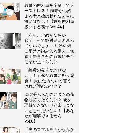
義母の便利屋を卒業してノ
ーストレス！ 離婚から始
まる妻と娘の新たな人生に
悔いはなし！【嫁を便利屋
扱いする義母 Vol.44】
「あら、ごめんなさい
ね？」って絶対悪いと思っ
てないでしょ…！ 私の畑
に平然と踏み入る隣人…無
視？悪意？その行動にモヤ
モヤが止まらない
「義母の発言が許せな
い…！」嫁が義母に怒り爆
発！ 夫は仕方ないと言う
けれど諦めるべき？
ほぼ手ぶらなのに彼女の荷
物は持ちたくない？ 彼を
理解できないけど楽しまな
いともったいない！【あな
たが理解できません
Vol.8】
「夫のスマホ画面がなんか