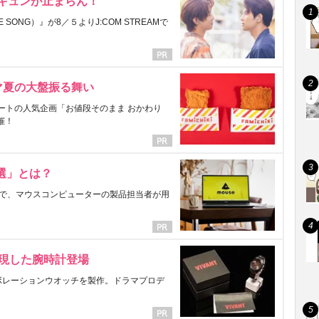
にキュンが止まらん！
ONG）』が8／５よりJ:COM STREAMで
マ夏の大盤振る舞い
ートの人気企画「お値段そのまま おかわり
催！
選」とは？
で、マウスコンピューターの製品担当者が用
表現した腕時計登場
ラボレーションウオッチを製作。ドラマプロデ