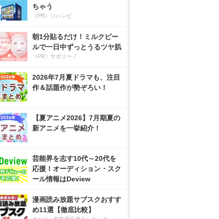
ちゃう
（PR）ジハンピ
朝1分貼るだけ！ミルクピー
ルで一日中ずっとうるツヤ肌
（PR）サボリーノ
2026年7月夏ドラマも、注目
作＆話題作が勢ぞろい！
【夏アニメ2026】7月期夏の
新アニメを一挙紹介！
芸能界を志す10代～20代を
応援！オーディション・スク
ール情報はDeview
漫画読み放題サブスクおすす
め11選【徹底比較】