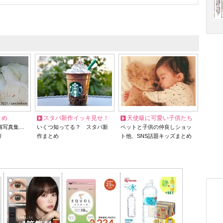
とめ
スタバ新作イッキ見せ！
天使級に可愛い子供たち
猫写真集…
いくつ知ってる？ スタバ新
ペットと子供の仲良しショッ
リ
作まとめ
ト他、SNS話題キッズまとめ