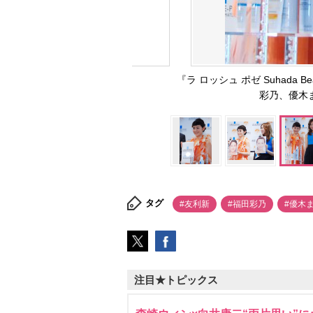
『ラ ロッシュ ポゼ Suhada B
彩乃、優木まお
タグ
#友利新
#福田彩乃
#優木
注目★トピックス