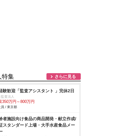
人特集
さらに見る
経験歓迎「監査アシスタント 」完休2日
生監査法人
収350万円～800万円
員 / 東京都
齢者施設向け食品の商品開発・献立作成/
証スタンダード上場・大手水産食品メー
ー