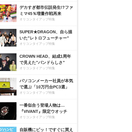
デカすぎ都市伝説発生!?ファ
ミマ45％増量作戦再来
オリコンタイアップ特集
SUPER★DRAGON、自ら描
いた”レトロフューチャー”
オリコンタイアップ特集
CROWN HEAD、結成1周年
で見えた”バンドらしさ”
オリコンタイアップ特集
パソコンメーカー社員が本気
で選ぶ「10万円台PC3選」
オリコンタイアップ特集
一番似合う登場人物は…
『VIVANT』限定ウオッチ
オリコンタイアップ特集
自販機にピッ！ですぐに買え