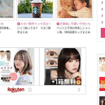
とめ
スタバ新作イッキ見せ！
天使級に可愛い子供たち
猫写真集…
いくつ知ってる？ スタバ新
ペットと子供の仲良しショッ
リ
作まとめ
ト他、SNS話題キッズまとめ