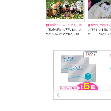
可愛いシルバニアまとめ
癒やしの猫ま
『鬼滅の刃』の再現ほか、人
人気タレント猫、
気のシルバニア投稿を公開
キュートな猫ズラ