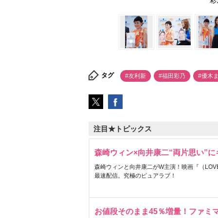
彩
タグ
#友利新
#福田彩乃
#優木
注目★トピックス
森崎ウィン×向井康二“両片思い”
森崎ウィンと向井康二がW主演！映画『（LOVE S
最速配信。究極のピュアラブ！
お値段そのまま45％増量！ファミ