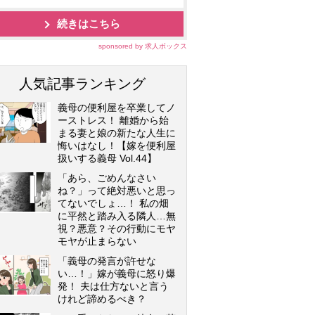
続きはこちら
sponsored by 求人ボックス
人気記事ランキング
義母の便利屋を卒業してノ
ーストレス！ 離婚から始
まる妻と娘の新たな人生に
悔いはなし！【嫁を便利屋
扱いする義母 Vol.44】
「あら、ごめんなさい
ね？」って絶対悪いと思っ
てないでしょ…！ 私の畑
に平然と踏み入る隣人…無
視？悪意？その行動にモヤ
モヤが止まらない
「義母の発言が許せな
い…！」嫁が義母に怒り爆
発！ 夫は仕方ないと言う
けれど諦めるべき？