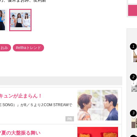
乃、優木まおみ、友利新
まおみ
#elthaトレンド
にキュンが止まらん！
ONG）』が8／５よりJ:COM STREAMで
マ夏の大盤振る舞い