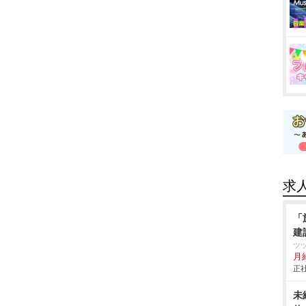
求
「
建
ツ
月
正社
未