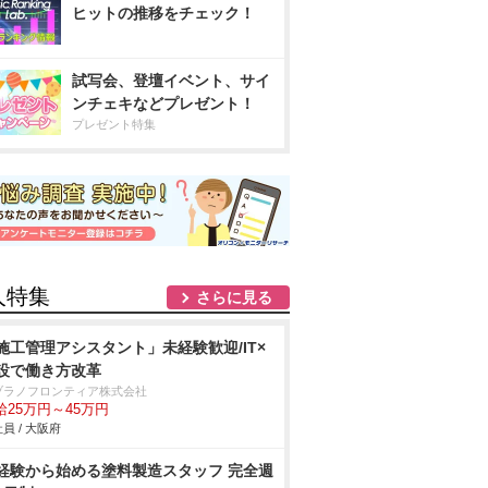
ヒットの推移をチェック！
試写会、登壇イベント、サイ
ンチェキなどプレゼント！
プレゼント特集
人特集
さらに見る
施工管理アシスタント」未経験歓迎/IT×
設で働き方改革
ヅラノフロンティア株式会社
給25万円～45万円
員 / 大阪府
経験から始める塗料製造スタッフ 完全週