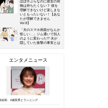
ほぼ手ぶらなのに彼女の荷
物は持ちたくない？ 彼を
理解できないけど楽しまな
いともったいない！【あな
たが理解できません
Vol.8】
「夫のスマホ画面がなんか
怪しい…」ジム通いで別人
のように変わった!? 夫が
隠していた衝撃の事実とは
エンタメニュース
坂絵莉、4歳長男とランニング