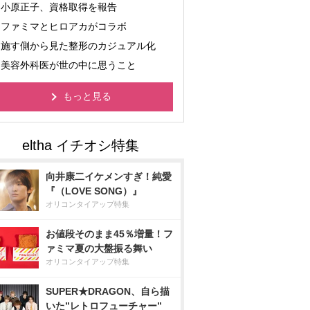
小原正子、資格取得を報告
ファミマとヒロアカがコラボ
施す側から見た整形のカジュアル化
美容外科医が世の中に思うこと
もっと見る
向井康二イケメンすぎ！純愛
『（LOVE SONG）』
オリコンタイアップ特集
お値段そのまま45％増量！フ
ァミマ夏の大盤振る舞い
オリコンタイアップ特集
SUPER★DRAGON、自ら描
いた”レトロフューチャー”