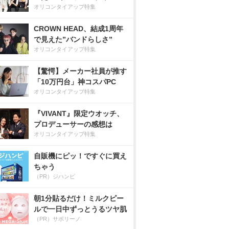
オリコンタイアップ特集
CROWN HEAD、結成1周年
で見えた”バンドらしさ”
オリコンタイアップ特集
【驚愕】メーカー社員が推す
「10万円台」神コスパPC
オリコンタイアップ特集
『VIVANT』限定ウオッチ、
プロデューサーの感想は
オリコンタイアップ特集
自販機にピッ！ですぐに買え
ちゃう
（PR）ジハンピ
朝1分貼るだけ！ミルクピー
ルで一日中ずっとうるツヤ肌
（PR）サボリーノ