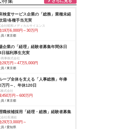
人特集
さらに見る
床検査サービス企業の「総務」業種未経
歓迎/各種手当充実
式会社昭和メディカルサイエンス
19万6,000円～30万円
員 / 東京都
場企業の「経理」経験者募集年間休日
24日福利厚生充実
谷商事株式会社
29万円～47万5,000円
員 / 東京都
ループ全体を支える「人事総務」年俸
50万円～、年休120日
K株式会社
収450万円～600万円
員 / 東京都
理職候補採用「経理・総務」経験者募集
式会社長瀬組
29万3,000円～
員 / 愛知県