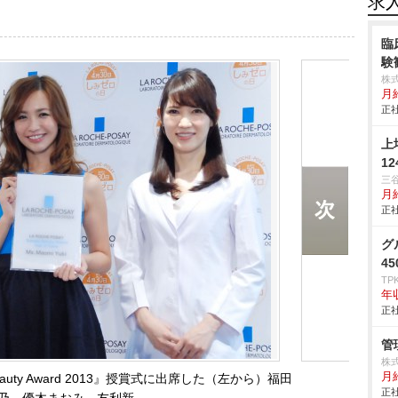
求
臨
験
株
月給
正社
上
1
三
月給
正社
グ
4
TP
年
正社
管
株
月給
eauty Award 2013』授賞式に出席した（左から）福田
正社