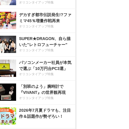
オリコンタイアップ特集
デカすぎ都市伝説発生!?ファ
ミマ45％増量作戦再来
オリコンタイアップ特集
SUPER★DRAGON、自ら描
いた”レトロフューチャー”
オリコンタイアップ特集
パソコンメーカー社員が本気
で選ぶ「10万円台PC3選」
オリコンタイアップ特集
「別班のよう」腕時計で
『VIVANT』の世界観再現
オリコンタイアップ特集
2026年7月夏ドラマも、注目
作＆話題作が勢ぞろい！