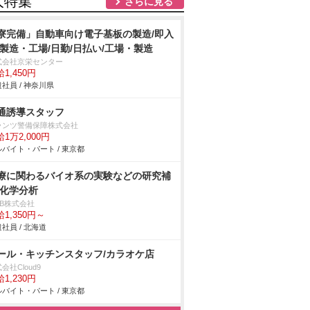
人特集
さらに見る
寮完備」自動車向け電子基板の製造/即入
/製造・工場/日勤/日払い/工場・製造
式会社京栄センター
1,450円
社員 / 神奈川県
通誘導スタッフ
ランツ警備保障株式会社
1万2,000円
バイト・パート / 東京都
療に関わるバイオ系の実験などの研究補
/化学分析
DB株式会社
1,350円～
社員 / 北海道
ール・キッチンスタッフ/カラオケ店
会社Cloud9
1,230円
バイト・パート / 東京都