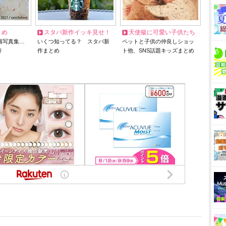
とめ
スタバ新作イッキ見せ！
天使級に可愛い子供たち
猫写真集…
いくつ知ってる？ スタバ新
ペットと子供の仲良しショッ
リ
作まとめ
ト他、SNS話題キッズまとめ