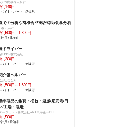
ルタカ商事株式会社
1,140円
バイト・パート / 愛知県
置での分析や有機合成実験補助/化学分析
DB株式会社
1,500円～1,600円
社員 / 北海道
送ドライバー
高野PDM株式会社
1,200円
バイト・パート / 大阪府
問介護ヘルパー
式会社なごみ
1,500円～1,800円
バイト・パート / 大阪府
動車製品の集荷・梱包・運搬/寮完備/日
い/工場・製造
Tエージェント株式会社AGT東海第一CU
1,500円
社員 / 愛知県