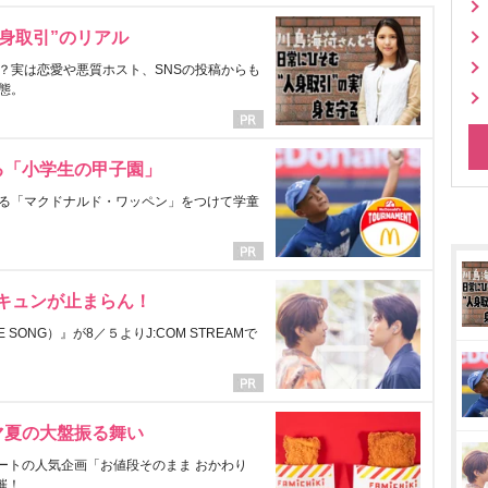
身取引”のリアル
？実は恋愛や悪質ホスト、SNSの投稿からも
態。
る「小学生の甲子園」
る「マクドナルド・ワッペン」をつけて学童
にキュンが止まらん！
ONG）』が8／５よりJ:COM STREAMで
マ夏の大盤振る舞い
ートの人気企画「お値段そのまま おかわり
催！