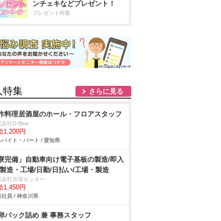
ンチェキなどプレゼント！
プレゼント特集
人特集
さらに見る
作料理居酒屋のホール・フロアスタッフ
会社D-Blue
1,200円
バイト・パート / 愛知県
寮完備」自動車向け電子基板の製造/即入
/製造・工場/日勤/日払い/工場・製造
式会社京栄センター
1,450円
社員 / 神奈川県
卵パック詰め 兼 事務スタッフ