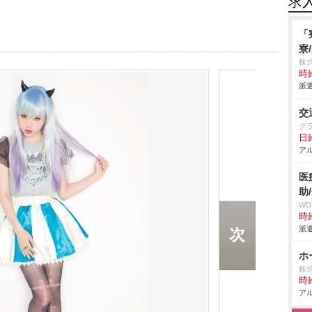
求
「
寮
株
時給
派遣
交
グ
日給
アル
医
助
W
時給
派遣
ホ
株式
時給
アル