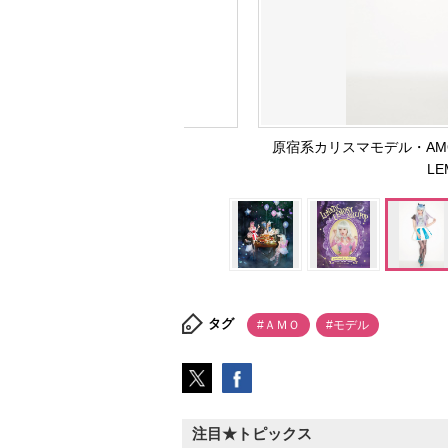
原宿系カリスマモデル・AM
LE
タグ
#ＡＭＯ
#モデル
注目★トピックス