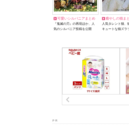
可愛いシルバニアまとめ
癒やしの猫ま
『鬼滅の刃』の再現ほか、人
人気タレント猫、
気のシルバニア投稿を公開
キュートな猫ズラ
P R