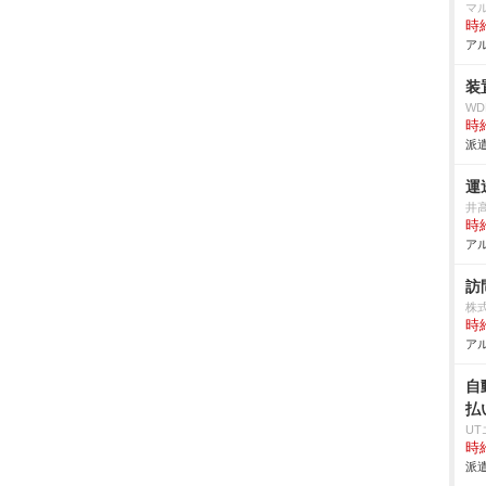
マ
時給
アル
装
W
時給
派遣
運
井
時給
アル
訪
株
時給
アル
自
払
U
時給
派遣