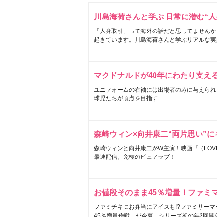
川島海荷さんと学ぶ 日常に潜む“人
「人身取引」って海外の話だと思ってませんか
起きています。川島海荷さんと学ぶリアルな実
マクドナルドが40年にわたり支え
ユニフォームの右袖には出場者のみに与えられ
球児たちが頂点を目指す
森崎ウィン×向井康二“両片思い”
森崎ウィンと向井康二がW主演！映画『（LOVE S
最速配信。究極のピュアラブ！
お値段そのまま45％増量！ファミ
ファミチキにお弁当にアイスも!?ファミリーマ
45％増量作戦」が今夏、シリーズ初の年2回開