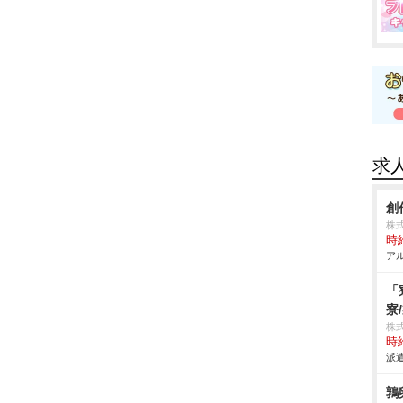
求
創
株式
時給
アル
「
寮
株
時給
派遣
鶉