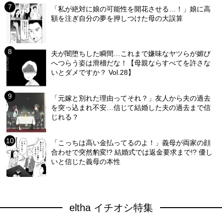
「私が絶対に娘の可能性を開花させる…！」娘に高
額を注ぎ自分の夢を押しつけた母の大誤算
夫が闇堕ちした瞬間…これまで嫌味なヤツらが媚び
へつらう姿は滑稽だな！【母親ならすべてを許さな
いとダメですか？ Vol.28】
「元嫁と別れた理由ってそれ？」友人から夫の過去
を突っ込まれ不安…信じて結婚した夫の過去まで信
じれる？
「こっちは高い金払ってるのよ！」義母が両家の顔
合わせで突然豹変!? 結婚式では返金要求まで!? 優し
いと信じた義母の本性
eltha イチオシ特集