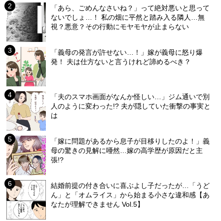
「あら、ごめんなさいね？」って絶対悪いと思って
ないでしょ…！ 私の畑に平然と踏み入る隣人…無
視？悪意？その行動にモヤモヤが止まらない
「義母の発言が許せない…！」嫁が義母に怒り爆
発！ 夫は仕方ないと言うけれど諦めるべき？
「夫のスマホ画面がなんか怪しい…」ジム通いで別
人のように変わった!? 夫が隠していた衝撃の事実と
は
「嫁に問題があるから息子が目移りしたのよ！」義
母の驚きの見解に唖然…嫁の高学歴が原因だと主
張!?
結婚前提の付き合いに喜ぶよし子だったが…「うど
ん」と「オムライス」から始まる小さな違和感【あ
なたが理解できません Vol.5】