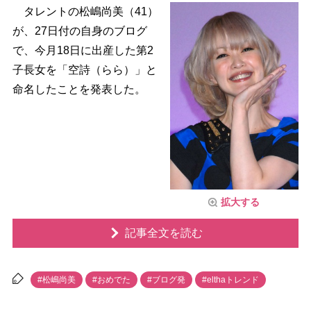
タレントの松嶋尚美（41）
が、27日付の自身のブログ
で、今月18日に出産した第2
子長女を「空詩（らら）」と
命名したことを発表した。
拡大する
記事全文を読む
#松嶋尚美
#おめでた
#ブログ発
#elthaトレンド