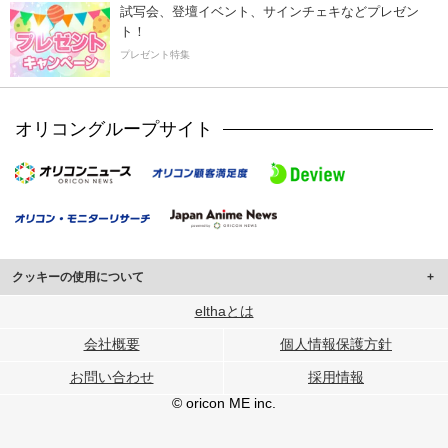
試写会、登壇イベント、サインチェキなどプレゼン
ト！
プレゼント特集
オリコングループサイト
クッキーの使用について
このサイトでは Cookie を使用して、ユーザーに合わせたコンテンツや広告の
elthaとは
表示、ソーシャル メディア機能の提供、広告の表示回数やクリック数の測定を
会社概要
個人情報保護方針
行っています。
また、ユーザーによるサイトの利用状況についても情報を収集し、ソーシャル
お問い合わせ
採用情報
メディアや広告配信、データ解析の各パートナーに提供しています。
各パートナーは、この情報とユーザーが各パートナーに提供した他の情報や、
© oricon ME inc.
ユーザーが各パートナーのサービスを使用したときに収集した他の情報を組み
合わせて使用することがあります。