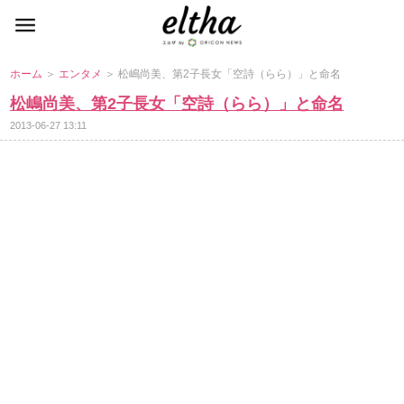
ホーム
＞
エンタメ
＞ 松嶋尚美、第2子長女「空詩（らら）」と命名
松嶋尚美、第2子長女「空詩（らら）」と命名
2013-06-27 13:11