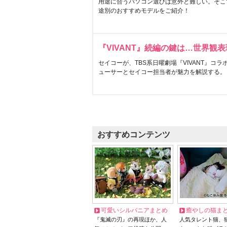
用途に合うパソコン選びは意外と難しい。そこ
途別のおすすめモデルをご紹介！
『VIVANT』続編の鍵は…世界観
セイコーが、TBS系日曜劇場『VIVANT』コ
ューサーとセイコー担当者が魅力を解説する。
おすすめコンテンツ
可愛いシルバニアまとめ
癒やしの猫ま
『鬼滅の刃』の再現ほか、人
人気タレント猫、