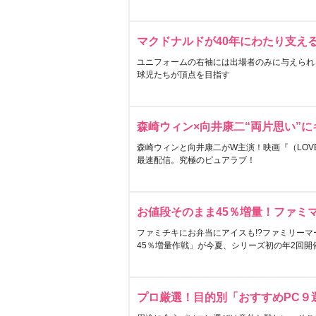
マクドナルドが40年にわたり支え
ユニフォームの右袖には出場者のみに与えられ
球児たちが頂点を目指す
森崎ウィン×向井康二“両片思い”
森崎ウィンと向井康二がW主演！映画『（LOVE S
最速配信。究極のピュアラブ！
お値段そのまま45％増量！ファミ
ファミチキにお弁当にアイスも!?ファミリーマ
45％増量作戦」が今夏、シリーズ初の年2回開
プロ厳選！目的別「おすすめPC９