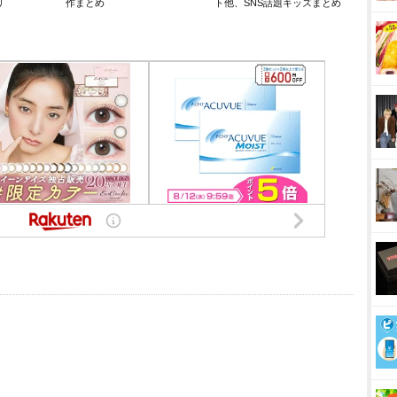
リ
作まとめ
ト他、SNS話題キッズまとめ