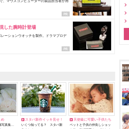
で、マウスコンピューターの製品担当者が用
表現した腕時計登場
ラボレーションウオッチを製作。ドラマプロデ
とめ
スタバ新作イッキ見せ！
天使級に可愛い子供たち
猫写真集…
いくつ知ってる？ スタバ新
ペットと子供の仲良しショッ