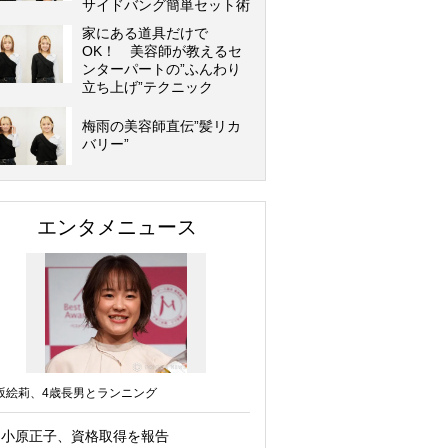
サイドバング簡単セット術
家にある道具だけで
OK！ 美容師が教えるセ
ンターパートの”ふんわり
立ち上げ”テクニック
梅雨の美容師直伝”髪リカ
バリー”
エンタメニュース
坂絵莉、4歳長男とランニング
小原正子、資格取得を報告