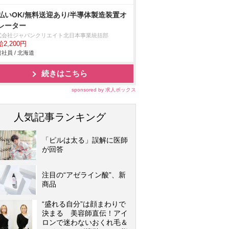
払いOK/無料送迎あり/半導体製造装置オ
レーター
式会社ジャパンクリエイト北日本事業統括部
2,200円
社員 / 北海道
続きはこちら
sponsored by 求人ボックス
人気記事ランキング
「ピルは太る」誤解に医師
が回答
注目の“アゼライン酸”、新
商品
“盛れる自分”は顔まわりで
決まる 美容師直伝！アイ
ロンで迷わないおくれ毛＆