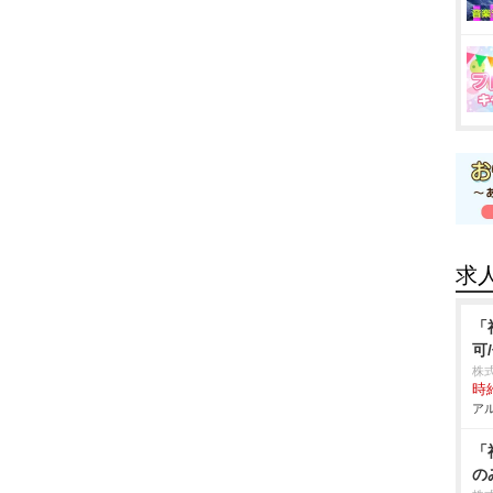
求
「
可
株
時給
アル
「
の