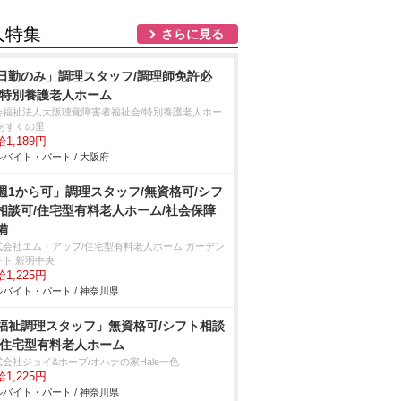
人特集
さらに見る
日勤のみ」調理スタッフ/調理師免許必
/特別養護老人ホーム
会福祉法人大阪聴覚障害者福祉会/特別養護老人ホー
 あすくの里
1,189円
バイト・パート / 大阪府
週1から可」調理スタッフ/無資格可/シフ
相談可/住宅型有料老人ホーム/社会保障
備
式会社エム・アップ/住宅型有料老人ホーム ガーデン
ート 新羽中央
1,225円
バイト・パート / 神奈川県
福祉調理スタッフ」無資格可/シフト相談
/住宅型有料老人ホーム
式会社ジョイ&ホープ/オハナの家Hale一色
1,225円
バイト・パート / 神奈川県