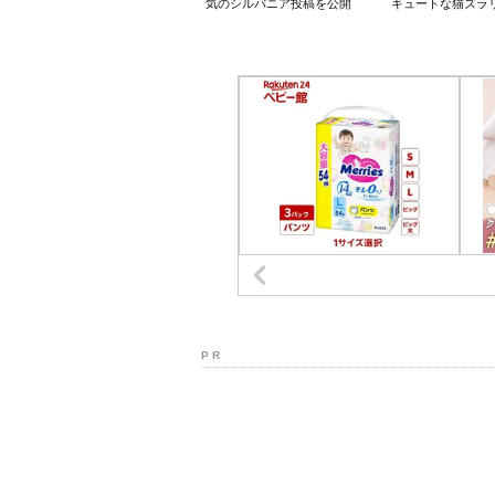
気のシルバニア投稿を公開
キュートな猫ズラ
P R