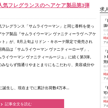
 人気フレグランスのヘアケア製品第3弾
求
「
須
フレグランス「サムライウーマン」と同じ香料を使っ
社
アケア製品『サムライウーマン ヴァニティーラヴ ヘアケ
ム
時給
ット』が、8月上旬よりドン・キホーテ限定で発売され
アル
同商品は「サムライウーマン ヴァニティーローザ」、
「
ト
ムライウーマン ヴァニティールージュ」に続く第3弾。
完
のみならず指通りやまとまりにもこだわり、美容成分
株
コ
時給
アル
誕生し、現在までに累計出荷数4万本...
「
可
株
時給
記事全文を読む
アル