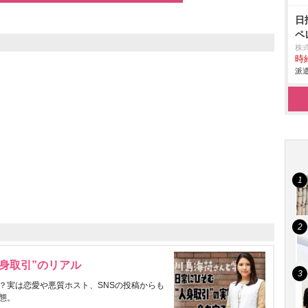
日
ペ
株
時給
派遣
身取引”のリアル
？実は恋愛や悪質ホスト、SNSの投稿からも
態。