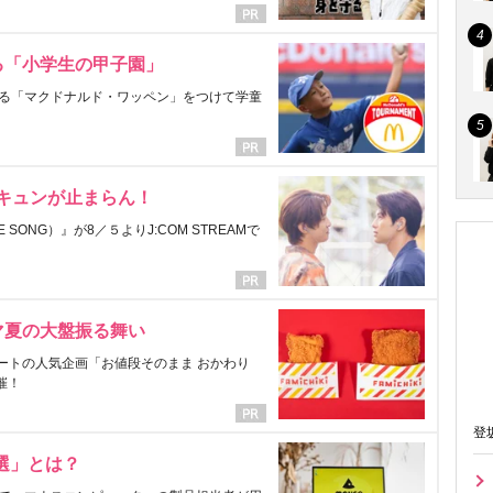
る「小学生の甲子園」
る「マクドナルド・ワッペン」をつけて学童
にキュンが止まらん！
ONG）』が8／５よりJ:COM STREAMで
マ夏の大盤振る舞い
ートの人気企画「お値段そのまま おかわり
催！
登
選」とは？