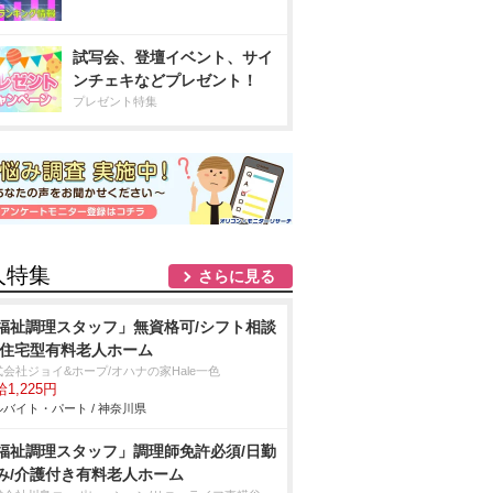
試写会、登壇イベント、サイ
ンチェキなどプレゼント！
プレゼント特集
人特集
さらに見る
福祉調理スタッフ」無資格可/シフト相談
/住宅型有料老人ホーム
式会社ジョイ&ホープ/オハナの家Hale一色
1,225円
バイト・パート / 神奈川県
福祉調理スタッフ」調理師免許必須/日勤
み/介護付き有料老人ホーム