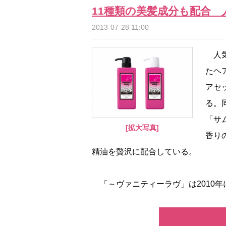
11種類の美髪成分も配合
2013-07-28 11:00
人気
たヘ
アセ
る。
「サ
[拡大写真]
香り
精油を贅沢に配合している。
「～ヴァニティーラヴ」は2010年に