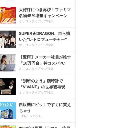
大好評につき再び！ファミマ
名物45％増量キャンペーン
オリコンタイアップ特集
SUPER★DRAGON、自ら描
いた”レトロフューチャー”
オリコンタイアップ特集
【驚愕】メーカー社員が推す
「10万円台」神コスパPC
オリコンタイアップ特集
「別班のよう」腕時計で
『VIVANT』の世界観再現
オリコンタイアップ特集
自販機にピッ！ですぐに買え
ちゃう
（PR）ジハンピ